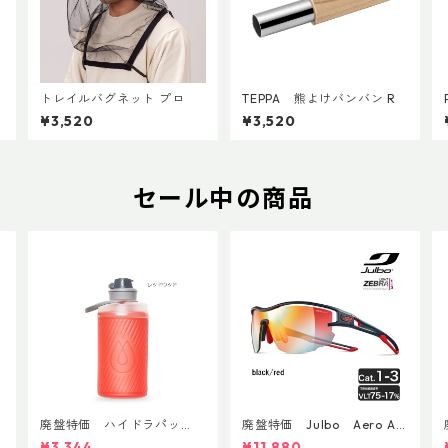
トレイルバグネット プロ
TEPPA 熊よけバンバン R
¥3,520
¥3,520
セール中の商品
廃盤特価 ハイドラパッ
廃盤特価 Julbo Aero Asi
ク フラックス 750ml
anFit
¥3,344
¥11,880