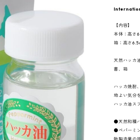
Internatio
【内容】
本体：高さ6c
箱：高さ6.5c
天然ハッカ油
書、箱
ハッカ焼酎
地よい気分
ハッカ油ス
●天然和種ハ
●ペパーミ
物製造業の