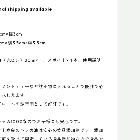
nal shipping available
m×幅3cm
m×横3.5cm×幅3.5cm
（丸ビン）20ml×１、スポイト×１本、使用説明
、ミントティーなど飲み物に入れることで優雅で心
を味わえます。
プレーへの詰替用として好評です。
ッカ100%なのでお子様にも安心です。
ント商会のハッカ油は安心の食品添加物です。添加
許可を受けて製造している食品添加物なので食品や