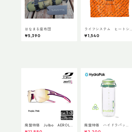
はなまる座布団
ライフシステム ヒートシ
ールドポンチョ
¥5,390
¥1,540
廃盤特価 Julbo AEROLIT
廃盤特価 ハイドラパッ
E AsianFit
ク リーコン ツイスト＆シ
¥11,880
¥2,200