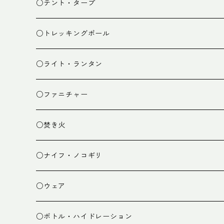
スタッフバッグ
クッカー
○テント・タープ
ザック小物
バーナー
テント
○トレッキングポール
カトラリー
タープ
○ライト・ランタン
クッキング小物
ペグ・ハンマー・小物
ライト
○ファニチャー
ランタン
テーブル
○焚き火
チェア
焚き火台
○ナイフ・ノコギリ
焚き火小物
○ウェア
ミドルレイヤー
○ボトル・ハイドレーション