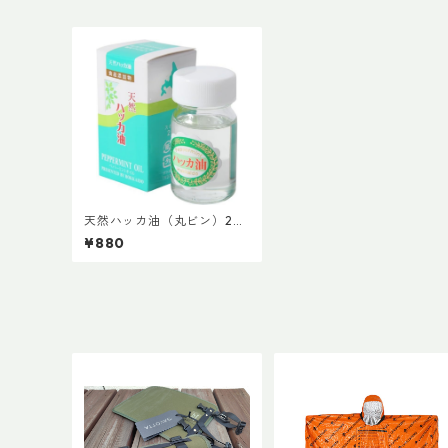
天然ハッカ油（丸ビン）20
ml
¥880