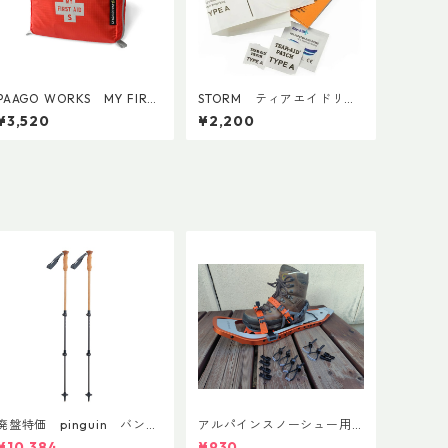
PAAGO WORKS MY FIRST
STORM ティアエイドリペ
AID S
アパッチ
¥3,520
¥2,200
廃盤特価 pinguin バンブ
アルパインスノーシュー用
ーFLフォーム(ペア)
ストラップキャッチ(ペア)
¥10,384
¥930