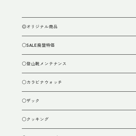
◎オリジナル商品
○SALE廃盤特価
○登山靴メンテナンス
○カラビナウォッチ
○ザック
ザック
○クッキング