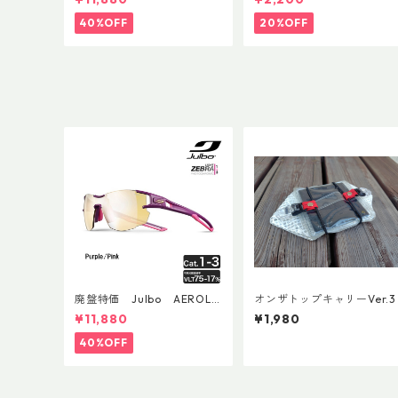
ップ 500ml
40%OFF
20%OFF
廃盤特価 Julbo AEROLIT
オンザトップキャリーVer.3
E AsianFit
¥11,880
¥1,980
40%OFF