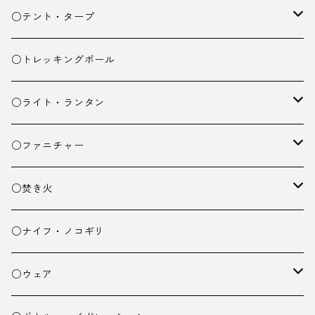
スタッフバッグ
クッカー
○テント・タープ
ザック小物
バーナー
テント
○トレッキングポール
カトラリー
タープ
○ライト・ランタン
クッキング小物
ペグ・ハンマー・小物
ライト
○ファニチャー
ランタン
テーブル
○焚き火
チェア
焚き火台
○ナイフ・ノコギリ
焚き火小物
○ウェア