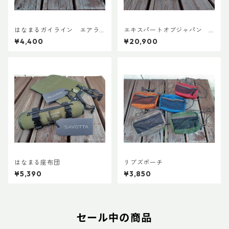
はなまるガイライン エアラ
エキスパートオブジャパン
イズ張り綱セット
スノーシューズL ADDカスタ
¥4,400
¥20,900
ムVer.5
はなまる座布団
リブズポーチ
¥5,390
¥3,850
セール中の商品