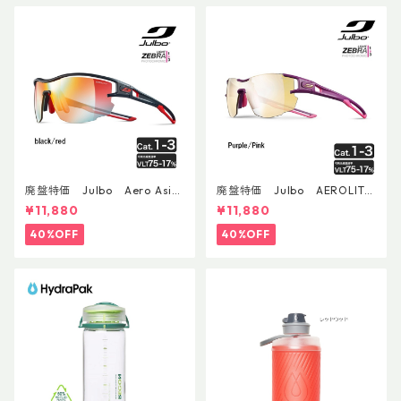
廃盤特価 Julbo Aero Asia
廃盤特価 Julbo AEROLITE
nFit
AsianFit
¥11,880
¥11,880
40%OFF
40%OFF