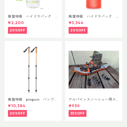
廃盤特価 ハイドラパック
廃盤特価 ハイドラパック
リーコン ツイスト＆シップ 50
フラックス 750ml
¥2,200
¥3,344
0ml
20%OFF
20%OFF
廃盤特価 pinguin バンブー
アルパインスノーシュー用ス
FLフォーム(ペア)
トラップキャッチ(ペア)
¥10,384
¥930
20%OFF
35%OFF