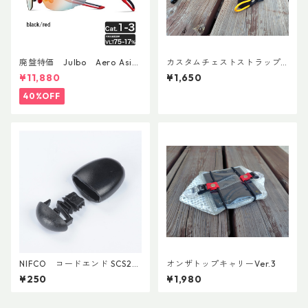
廃盤特価 Julbo Aero Asia
カスタムチェストストラップ V
nFit
er.2
¥11,880
¥1,650
40%OFF
NIFCO コードエンド SCS2
オンザトップキャリーVer.3
(5個入り)
¥250
¥1,980