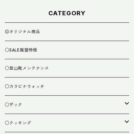
CATEGORY
◎オリジナル商品
○SALE廃盤特価
○登山靴メンテナンス
○カラビナウォッチ
○ザック
ザック
○クッキング