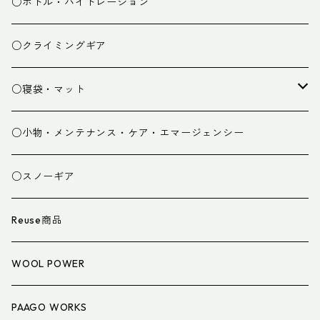
ミドルレイヤー
○ボトル・ハイドレーション
ベースレイヤー
○クライミングギア
パンツ
○寝袋・マット
グローブ
寝袋
○小物・メンテナンス・ケア・エマージェンシー
スパッツ・ゲイター
マット
○スノーギア
衣類小物
寝具小物
Reuse商品
アイウェア
WOOL POWER
PAAGO WORKS