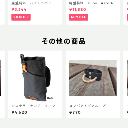
廃盤特価 ハイドラパッ
廃盤特価 Julbo Aero Asi
ク フラックス 750ml
anFit
¥3,344
¥11,880
20%OFF
40%OFF
その他の商品
ミステリーランチ ウィン
コンパクトギアループ
グマンAFP
¥4,620
¥770