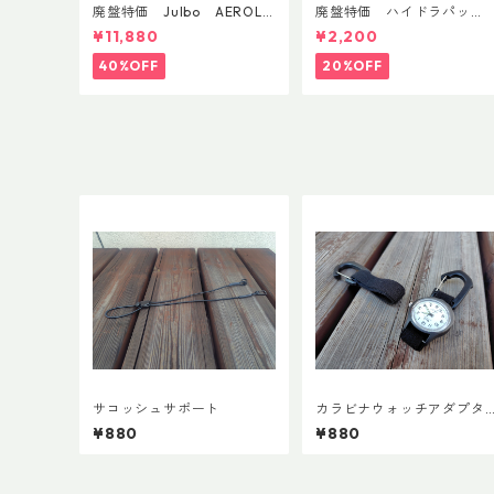
廃盤特価 Julbo AEROLIT
廃盤特価 ハイドラパッ
E AsianFit
ク リーコン ツイスト＆シ
¥11,880
¥2,200
ップ 500ml
40%OFF
20%OFF
サコッシュサポート
カラビナウォッチアダプタ
ーLite
¥880
¥880