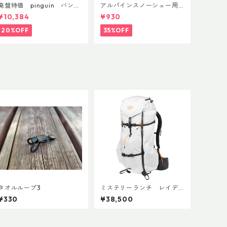
廃盤特価 pinguin バンブ
アルパインスノーシュー用
ーFLフォーム(ペア)
ストラップキャッチ(ペア)
¥10,384
¥930
20%OFF
35%OFF
タオルループ3
ミステリーランチ レイデ
ィックス47
¥330
¥38,500