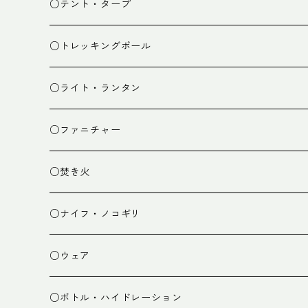
スタッフバッグ
クッカー
○テント・タープ
ザック小物
バーナー
テント
○トレッキングポール
カトラリー
タープ
○ライト・ランタン
クッキング小物
ペグ・ハンマー・小物
ライト
○ファニチャー
ランタン
テーブル
○焚き火
チェア
焚き火台
○ナイフ・ノコギリ
焚き火小物
○ウェア
ミドルレイヤー
○ボトル・ハイドレーション