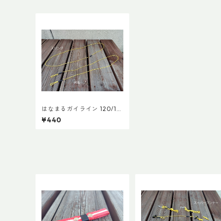
はなまるガイライン 120/18
0
¥440