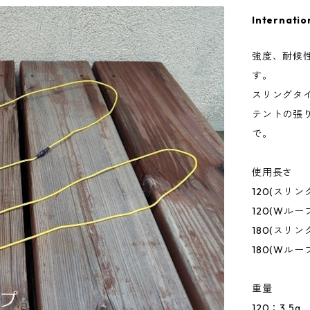
Internatio
強度、耐候
す。
スリングタ
テントの張
で。
使用長さ
120(スリン
120(Wルー
180(スリン
180(Wルー
重量
120：3.5g