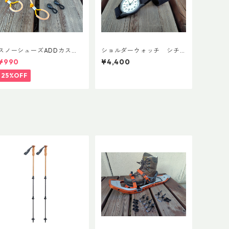
スノーシューズADDカスタ
ショルダーウォッチ シチ
ム Ver.5用 オリジナルカス
ズンQ＆Q アナログソーラ
¥990
¥4,400
タムヒールパーツ
ー
25%OFF