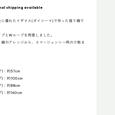
nal shipping available
性に優れたイザナス(ダイニーマ)で作った張り綱で
イプとWループを用意しました。
り綱のアレンジから、エマージェンシー用の小物ま
グ)：約57cm
プ)：約100cm
グ)：約88cm
プ)：約160cm