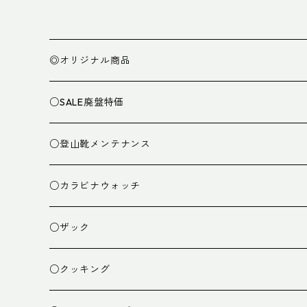
◎オリジナル商品
○SALE廃盤特価
○登山靴メンテナンス
○カラビナウォッチ
○ザック
ザック
○クッキング