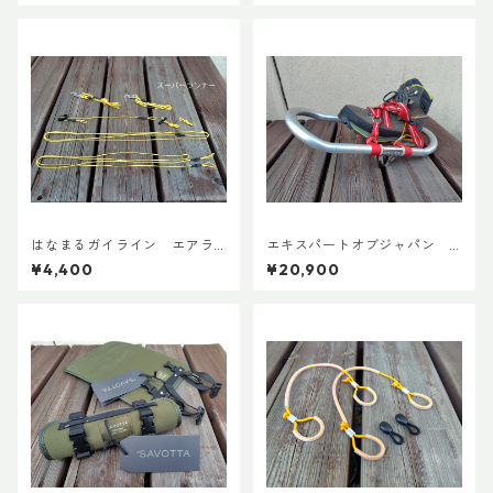
はなまるガイライン エアラ
エキスパートオブジャパン
イズ張り綱セット
スノーシューズL ADDカスタ
¥4,400
¥20,900
ムVer.5