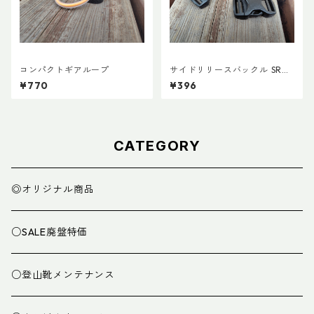
コンパクトギアループ
サイドリリースバックル SRG
MD 両引き 20mm (２個)
¥770
¥396
CATEGORY
◎オリジナル商品
○SALE廃盤特価
○登山靴メンテナンス