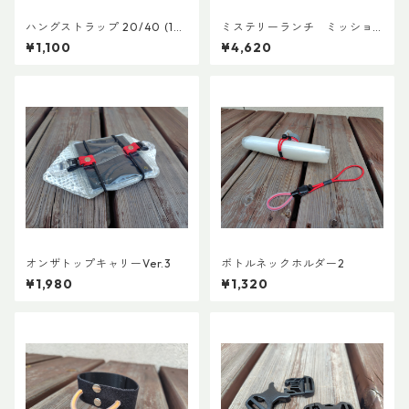
ハングストラップ 20/40 (1
ミステリーランチ ミッショ
本)
ンパッキングキューブ M ブ
¥1,100
¥4,620
ラック
オンザトップキャリーVer.3
ボトルネックホルダー2
¥1,980
¥1,320