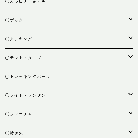
○カラビナウォッチ
○ザック
ザック
○クッキング
スタッフバッグ
クッカー
○テント・タープ
ザック小物
バーナー
テント
○トレッキングポール
カトラリー
タープ
○ライト・ランタン
クッキング小物
ペグ・ハンマー・小物
ライト
○ファニチャー
ランタン
テーブル
○焚き火