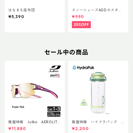
はなまる座布団
スノーシューズADDカスタム
Ver.5用 オリジナルカスタムヒ
¥5,390
¥990
ールパーツ
25%OFF
セール中の商品
廃盤特価 Julbo AEROLITE
廃盤特価 ハイドラパック
AsianFit
リーコン ツイスト＆シップ 50
¥11,880
¥2,200
0ml