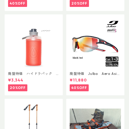
40%OFF
20%OFF
廃盤特価 ハイドラパック
廃盤特価 Julbo Aero Asia
フラックス 750ml
nFit
¥3,344
¥11,880
20%OFF
40%OFF