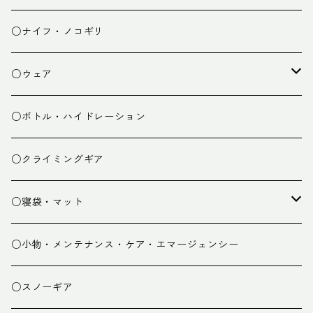
チェア
焚き火台
○ナイフ・ノコギリ
焚き火小物
○ウェア
ミドルレイヤー
○ボトル・ハイドレーション
ベースレイヤー
○クライミングギア
パンツ
○寝袋・マット
グローブ
寝袋
○小物・メンテナンス・ケア・エマージェンシー
スパッツ・ゲイター
マット
○スノーギア