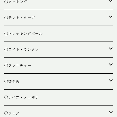
ザック
○クッキング
スタッフバッグ
クッカー
○テント・タープ
ザック小物
バーナー
テント
○トレッキングポール
カトラリー
タープ
○ライト・ランタン
クッキング小物
ペグ・ハンマー・小物
ライト
○ファニチャー
ランタン
テーブル
○焚き火
チェア
焚き火台
○ナイフ・ノコギリ
焚き火小物
○ウェア