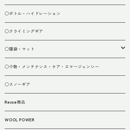
ミドルレイヤー
○ボトル・ハイドレーション
ベースレイヤー
○クライミングギア
パンツ
○寝袋・マット
グローブ
寝袋
○小物・メンテナンス・ケア・エマージェンシー
スパッツ・ゲイター
マット
○スノーギア
衣類小物
寝具小物
Reuse商品
アイウェア
WOOL POWER