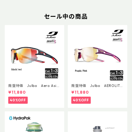
セール中の商品
廃盤特価 Julbo Aero Asia
廃盤特価 Julbo AEROLITE
nFit
AsianFit
¥11,880
¥11,880
40%OFF
40%OFF