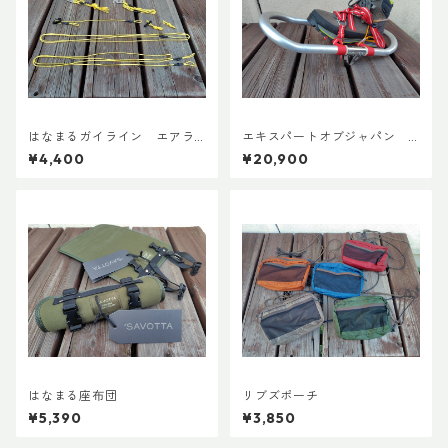
はなまるガイライン エアラ
エキスパートオブジャパン
イズ張り綱セット
スノーシューズL ADDカスタ
¥4,400
¥20,900
ムVer.5
はなまる座布団
リブズポーチ
¥5,390
¥3,850