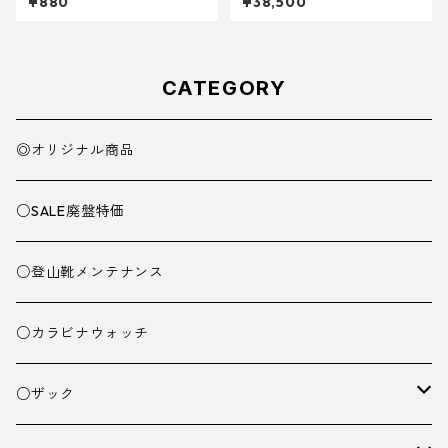
¥880
¥38,500
CATEGORY
◎オリジナル商品
○SALE廃盤特価
○登山靴メンテナンス
○カラビナウォッチ
○ザック