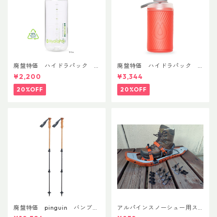
廃盤特価 ハイドラパック
廃盤特価 ハイドラパック
リーコン ツイスト＆シップ 50
フラックス 750ml
¥2,200
¥3,344
0ml
20%OFF
20%OFF
廃盤特価 pinguin バンブー
アルパインスノーシュー用ス
FLフォーム(ペア)
トラップキャッチ(ペア)