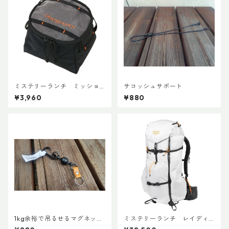
ミステリーランチ ミッショ
サコッシュサポート
ンパッキングキューブ S ブラ
¥3,960
¥880
ック
1kg余裕で吊るせるマグネット
ミステリーランチ レイディ
キーホルダー
ックス47