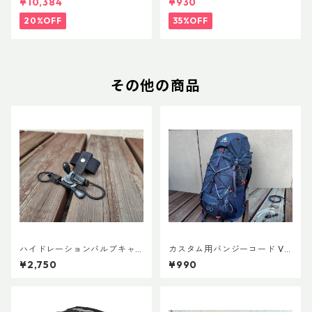
¥10,384
¥930
20%OFF
35%OFF
その他の商品
ハイドレーションバルブキャ
カスタム用バンジーコード Ve
ッチ+チューブマグネット（全
r.3
¥2,750
¥990
メーカー対応モデル）