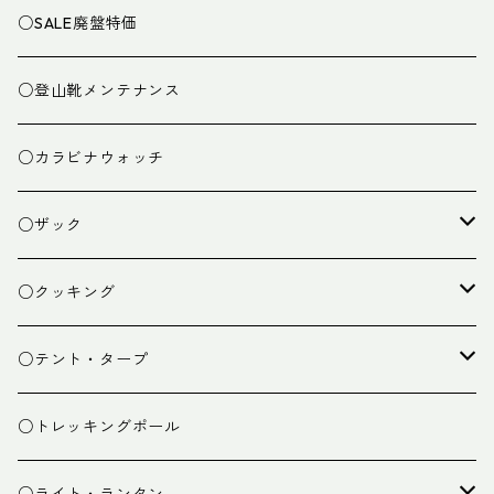
○SALE廃盤特価
○登山靴メンテナンス
○カラビナウォッチ
○ザック
ザック
○クッキング
スタッフバッグ
クッカー
○テント・タープ
ザック小物
バーナー
テント
○トレッキングポール
カトラリー
タープ