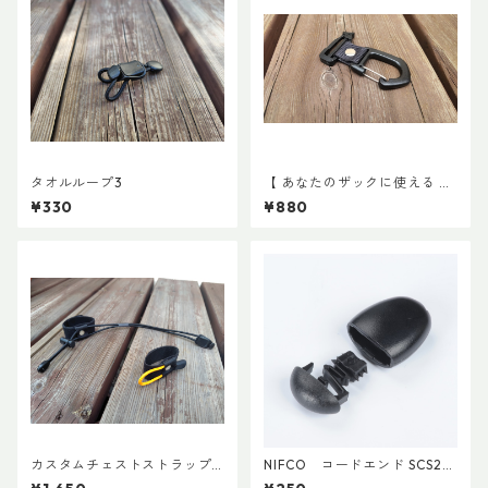
タオルループ3
【 あなたのザックに使える 】
キャッチ7
¥330
¥880
カスタムチェストストラップ V
NIFCO コードエンド SCS2
er.2
(5個入り)