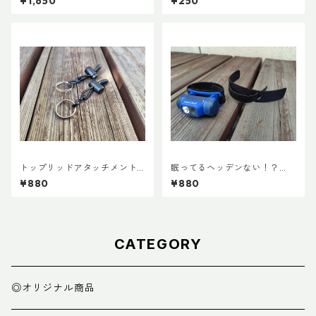
¥1,650
¥250
トップリッドアタッチメント
眠ってるヘッデンない！？
(ペア)
『ヘッデンマウント』
¥880
¥880
CATEGORY
◎オリジナル商品