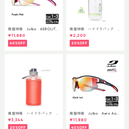
廃盤特価 Julbo AEROLITE
廃盤特価 ハイドラパック
AsianFit
リーコン ツイスト＆シップ 50
¥11,880
¥2,200
0ml
40%OFF
20%OFF
廃盤特価 ハイドラパック
廃盤特価 Julbo Aero Asia
フラックス 750ml
nFit
¥3,344
¥11,880
20%OFF
40%OFF