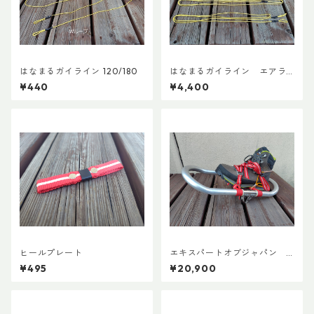
はなまるガイライン 120/180
はなまるガイライン エアラ
イズ張り綱セット
¥440
¥4,400
ヒールプレート
エキスパートオブジャパン
スノーシューズL ADDカスタ
¥495
¥20,900
ムVer.5