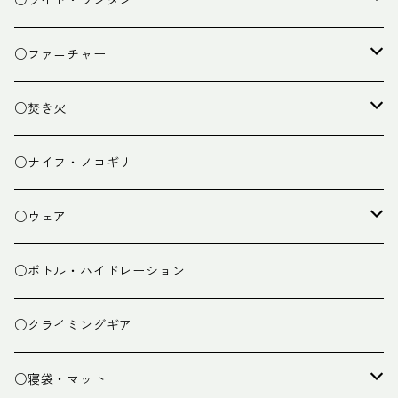
○ライト・ランタン
クッキング小物
ペグ・ハンマー・小物
ライト
○ファニチャー
ランタン
テーブル
○焚き火
チェア
焚き火台
○ナイフ・ノコギリ
焚き火小物
○ウェア
ミドルレイヤー
○ボトル・ハイドレーション
ベースレイヤー
○クライミングギア
パンツ
○寝袋・マット