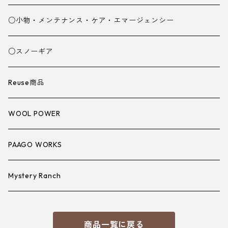
グローブ
寝袋
○小物・メンテナンス・ケア・エマージェンシー
スパッツ・ゲイター
マット
○スノーギア
衣類小物
寝具小物
Reuse商品
アイウェア
WOOL POWER
PAAGO WORKS
Mystery Ranch
商品一覧に戻る