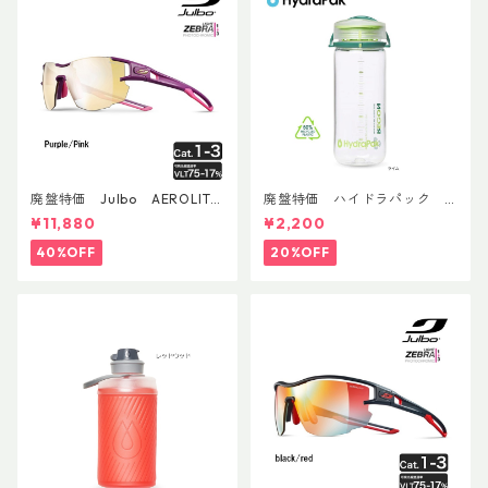
廃盤特価 Julbo AEROLITE
廃盤特価 ハイドラパック
AsianFit
リーコン ツイスト＆シップ 50
¥11,880
¥2,200
0ml
40%OFF
20%OFF