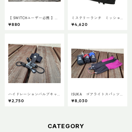
【 SWITCHユーザー必携 】ス
ミステリーランチ ミッショ
イッチ用アタッチメント(ペア)
ンパッキングキューブ M ブ
¥880
¥4,620
ラック
ハイドレーションバルブキャ
ISUKA ゴアライトスパッツカ
ッチ+チューブマグネット（全
スタム STD
¥2,750
¥8,030
メーカー対応モデル）
CATEGORY