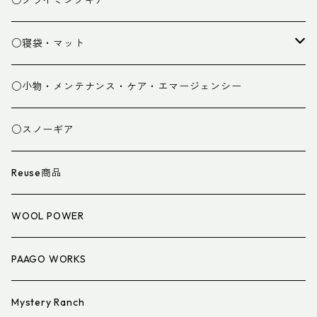
○クライミングギア
パンツ
○寝袋・マット
グローブ
寝袋
○小物・メンテナンス・ケア・エマージェンシー
スパッツ・ゲイター
マット
○スノーギア
衣類小物
寝具小物
Reuse商品
アイウェア
WOOL POWER
PAAGO WORKS
Mystery Ranch