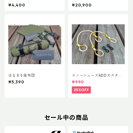
イズ張り綱セット
スノーシューズL ADDカスタ
¥4,400
¥20,900
ムVer.5
はなまる座布団
スノーシューズADDカスタム
Ver.5用 オリジナルカスタムヒ
¥5,390
¥990
ールパーツ
25%OFF
セール中の商品