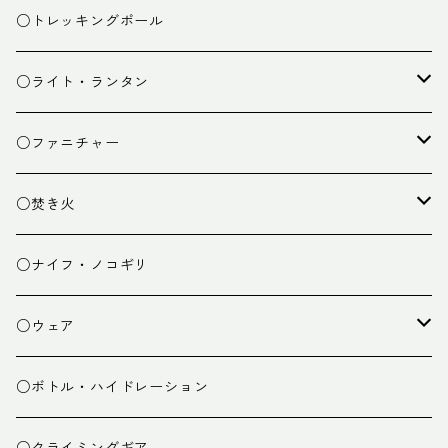
ザック小物
バーナー
テント
○トレッキングポール
カトラリー
タープ
○ライト・ランタン
クッキング小物
ペグ・ハンマー・小物
ライト
○ファニチャー
ランタン
テーブル
○焚き火
チェア
焚き火台
○ナイフ・ノコギリ
焚き火小物
○ウェア
ミドルレイヤー
○ボトル・ハイドレーション
ベースレイヤー