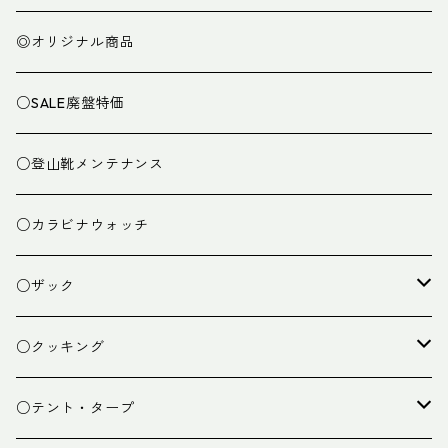
◎オリジナル商品
○SALE廃盤特価
○登山靴メンテナンス
○カラビナウォッチ
○ザック
ザック
○クッキング
スタッフバッグ
クッカー
○テント・タープ