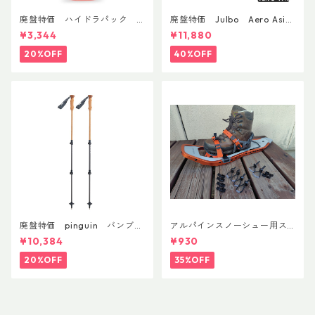
廃盤特価 ハイドラパック
廃盤特価 Julbo Aero Asia
フラックス 750ml
nFit
¥3,344
¥11,880
20%OFF
40%OFF
廃盤特価 pinguin バンブー
アルパインスノーシュー用ス
FLフォーム(ペア)
トラップキャッチ(ペア)
¥10,384
¥930
20%OFF
35%OFF