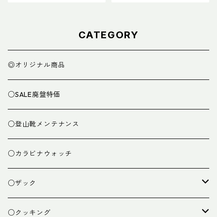
CATEGORY
◎オリジナル商品
○SALE廃盤特価
○登山靴メンテナンス
○カラビナウォッチ
○ザック
ザック
○クッキング