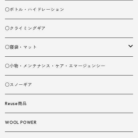
ミドルレイヤー
○ボトル・ハイドレーション
ベースレイヤー
○クライミングギア
パンツ
○寝袋・マット
グローブ
寝袋
○小物・メンテナンス・ケア・エマージェンシー
スパッツ・ゲイター
マット
○スノーギア
衣類小物
寝具小物
Reuse商品
アイウェア
WOOL POWER