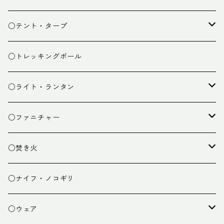
スタッフバッグ
クッカー
○テント・タープ
ザック小物
バーナー
テント
○トレッキングポール
カトラリー
タープ
○ライト・ランタン
クッキング小物
ペグ・ハンマー・小物
ライト
○ファニチャー
ランタン
テーブル
○焚き火
チェア
焚き火台
○ナイフ・ノコギリ
焚き火小物
○ウェア