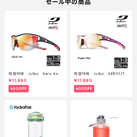
セール中の商品
廃盤特価 Julbo Aero Asia
廃盤特価 Julbo AEROLITE
nFit
AsianFit
¥11,880
¥11,880
40%OFF
40%OFF