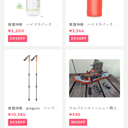
廃盤特価 ハイドラパック
廃盤特価 ハイドラパック
リーコン ツイスト＆シップ 50
フラックス 750ml
¥2,200
¥3,344
0ml
20%OFF
20%OFF
廃盤特価 pinguin バンブー
アルパインスノーシュー用ス
FLフォーム(ペア)
トラップキャッチ(ペア)
¥10,384
¥930
20%OFF
35%OFF