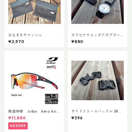
はなまるサコッシュ
カラビナウォッチアダプターLi
te
¥2,970
¥880
廃盤特価 Julbo Aero Asia
サイドリリースバックル SRG
nFit
MD 両引き 20mm (２個)
¥11,880
¥396
40%OFF