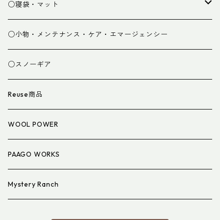
パンツ
○寝袋・マット
グローブ
寝袋
○小物・メンテナンス・ケア・エマージェンシー
スパッツ・ゲイター
マット
○スノーギア
衣類小物
寝具小物
Reuse商品
アイウェア
WOOL POWER
PAAGO WORKS
Mystery Ranch