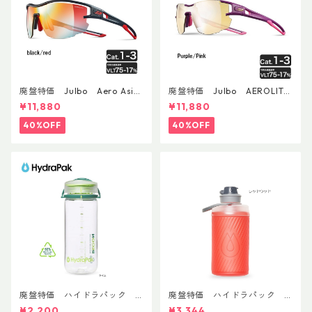
廃盤特価 Julbo Aero Asia
廃盤特価 Julbo AEROLITE
nFit
AsianFit
¥11,880
¥11,880
40%OFF
40%OFF
廃盤特価 ハイドラパック
廃盤特価 ハイドラパック
リーコン ツイスト＆シップ 50
フラックス 750ml
¥2,200
¥3,344