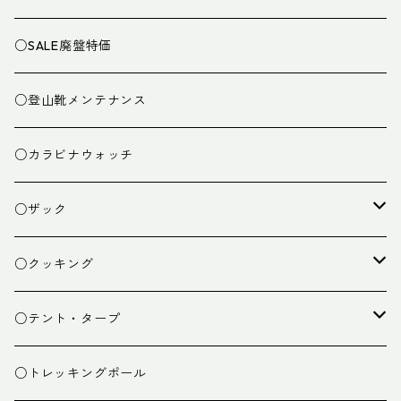
○SALE廃盤特価
○登山靴メンテナンス
○カラビナウォッチ
○ザック
ザック
○クッキング
スタッフバッグ
クッカー
○テント・タープ
ザック小物
バーナー
テント
○トレッキングポール