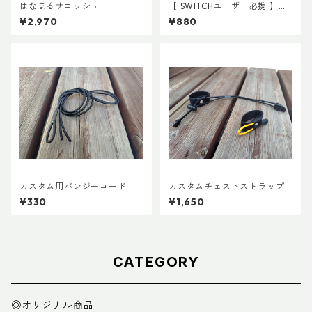
はなまるサコッシュ
【 SWITCHユーザー必携 】ス
イッチ用アタッチメント(ペア)
¥2,970
¥880
カスタム用バンジーコード 交
カスタムチェストストラップ V
換ショックコード
er.2
¥330
¥1,650
CATEGORY
◎オリジナル商品