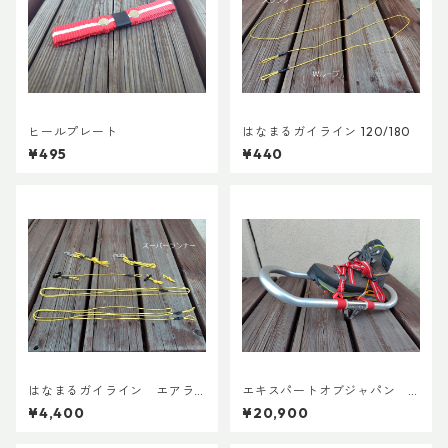
ヒールプレート
はなまるガイライン 120/180
¥495
¥440
はなまるガイライン エアラ
エキスパートオブジャパン
イズ張り綱セット
スノーシューズL ADDカスタ
¥4,400
¥20,900
ムVer.5