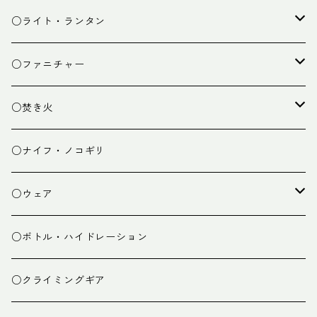
カトラリー
タープ
○ライト・ランタン
クッキング小物
ペグ・ハンマー・小物
ライト
○ファニチャー
ランタン
テーブル
○焚き火
チェア
焚き火台
○ナイフ・ノコギリ
焚き火小物
○ウェア
ミドルレイヤー
○ボトル・ハイドレーション
ベースレイヤー
○クライミングギア