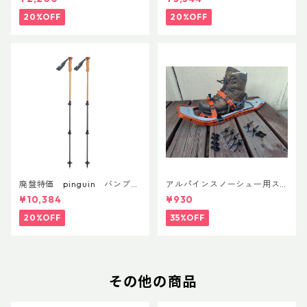
0ml
20%OFF
20%OFF
廃盤特価 pinguin バンブー
アルパインスノーシュー用ス
FLフォーム(ペア)
トラップキャッチ(ペア)
¥10,384
¥930
20%OFF
35%OFF
その他の商品