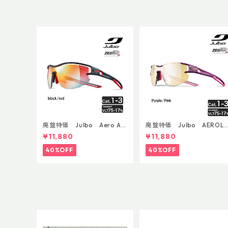
廃盤特価 Julbo Aero Asi
廃盤特価 Julbo AEROLI
anFit
E AsianFit
¥11,880
¥11,880
40%OFF
40%OFF