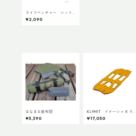
ライフベンチャー シット
マット
¥2,090
はなまる座布団
KLYMIT イナーシャ X ラ
ト
¥5,390
¥17,050