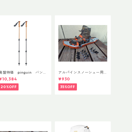
廃盤特価 pinguin バンブ
アルパインスノーシュー用
ーFLフォーム(ペア)
ストラップキャッチ(ペア)
¥10,384
¥930
20%OFF
35%OFF