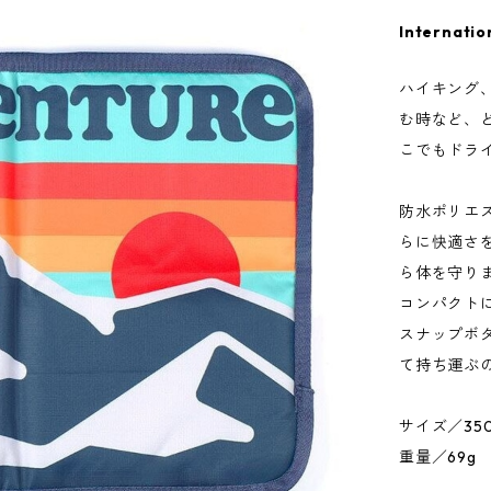
Internatio
ハイキング
む時など、
こでもドラ
防水ポリエ
らに快適さ
ら体を守り
コンパクト
スナップボ
て持ち運ぶ
サイズ／350 
重量／69g