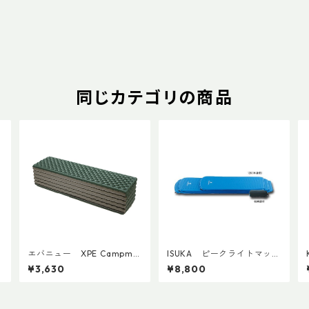
同じカテゴリの商品
イ
エバニュー XPE Campma
ISUKA ピークライトマット
t EBA550
レス120(半身用)
¥3,630
¥8,800