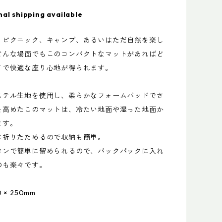
nal shipping available
、ピクニック、キャンプ、あるいはただ自然を楽し
どんな場面でもこのコンパクトなマットがあればど
イで快適な座り心地が得られます。
ステル生地を使用し、柔らかなフォームパッドでさ
を高めたこのマットは、冷たい地面や湿った地面か
ます。
に折りたためるので収納も簡単。
タンで簡単に留められるので、バックパックに入れ
のも楽々です。
× 250mm