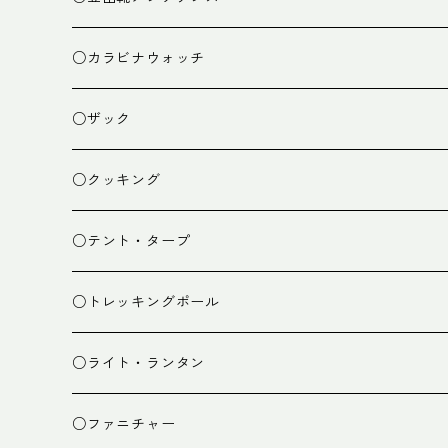
○カラビナウォッチ
○ザック
ザック
○クッキング
スタッフバッグ
クッカー
○テント・タープ
ザック小物
バーナー
テント
○トレッキングポール
カトラリー
タープ
○ライト・ランタン
クッキング小物
ペグ・ハンマー・小物
ライト
○ファニチャー