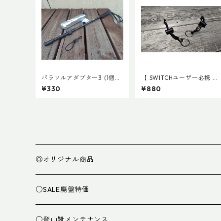
パラソルアダプター3 (1個売
【 SWITCHユーザー必携 】
り)
スイッチ用アタッチメント
¥330
¥880
(ペア)
◎オリジナル商品
○SALE廃盤特価
○登山靴メンテナンス