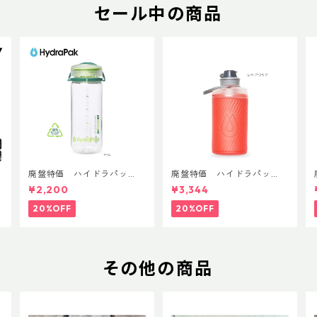
セール中の商品
T
廃盤特価 ハイドラパッ
廃盤特価 ハイドラパッ
ク リーコン ツイスト＆シ
ク フラックス 750ml
¥2,200
¥3,344
ップ 500ml
20%OFF
20%OFF
その他の商品