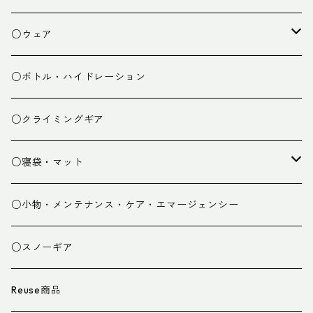
焚き火小物
○ウェア
ミドルレイヤー
○ボトル・ハイドレーション
ベースレイヤー
○クライミングギア
パンツ
○寝袋・マット
グローブ
寝袋
○小物・メンテナンス・ケア・エマージェンシー
スパッツ・ゲイター
マット
○スノーギア
衣類小物
寝具小物
Reuse商品