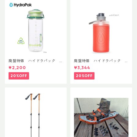
廃盤特価 ハイドラパック
廃盤特価 ハイドラパック
リーコン ツイスト＆シップ 50
フラックス 750ml
¥2,200
¥3,344
0ml
20%OFF
20%OFF