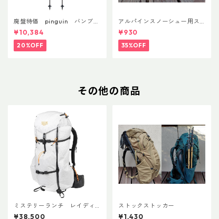
廃盤特価 pinguin バンブー
アルパインスノーシュー用ス
FLフォーム(ペア)
トラップキャッチ(ペア)
¥10,384
¥930
20%OFF
35%OFF
その他の商品
ミステリーランチ レイディ
ストックストッカー
ックス47
¥38,500
¥1,430