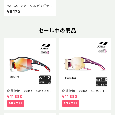
VARGO チタニウムディグディ
グツール
¥5,170
セール中の商品
廃盤特価 Julbo Aero Asia
廃盤特価 Julbo AEROLITE
nFit
AsianFit
¥11,880
¥11,880
40%OFF
40%OFF