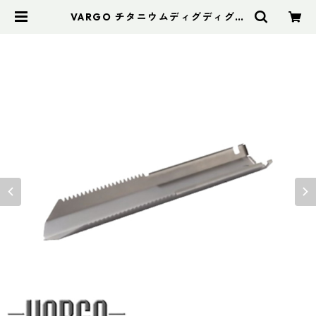
VARGO チタニウムディグディグツ
ール | アドスポーツ