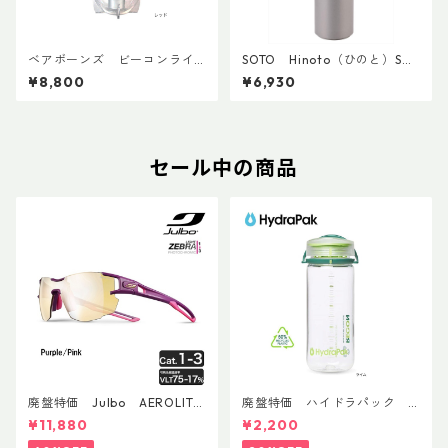
ベアボーンズ ビーコンライ
SOTO Hinoto（ひのと）SO
トLED 2.0
D-251
¥8,800
¥6,930
セール中の商品
廃盤特価 Julbo AEROLITE
廃盤特価 ハイドラパック
AsianFit
リーコン ツイスト＆シップ 50
¥11,880
¥2,200
0ml