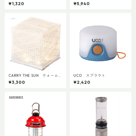
（型番：SP500990_CC）
ght
¥1,320
¥5,940
CARRY THE SUN ウォームラ
UCO スプラウト
イトスモール
¥3,300
¥2,420