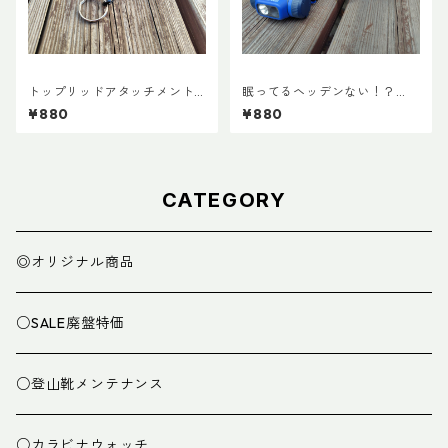
トップリッドアタッチメント
眠ってるヘッデンない！？
(ペア)
『ヘッデンマウント』
¥880
¥880
CATEGORY
◎オリジナル商品
○SALE廃盤特価
○登山靴メンテナンス
○カラビナウォッチ