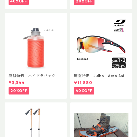
40%OFF
20%OFF
廃盤特価 ハイドラパック
廃盤特価 Julbo Aero Asia
フラックス 750ml
nFit
¥3,344
¥11,880
20%OFF
40%OFF