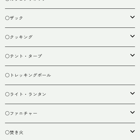
○ザック
ザック
○クッキング
スタッフバッグ
クッカー
○テント・タープ
ザック小物
バーナー
テント
○トレッキングポール
カトラリー
タープ
○ライト・ランタン
クッキング小物
ペグ・ハンマー・小物
ライト
○ファニチャー
ランタン
テーブル
○焚き火