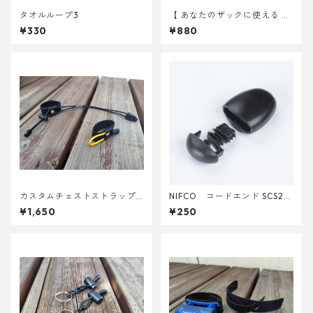
タオルループ3
【 あなたのザックに使える 】
キャッチ7
¥330
¥880
カスタムチェストストラップ V
NIFCO コードエンド SCS2
er.2
(5個入り)
¥1,650
¥250