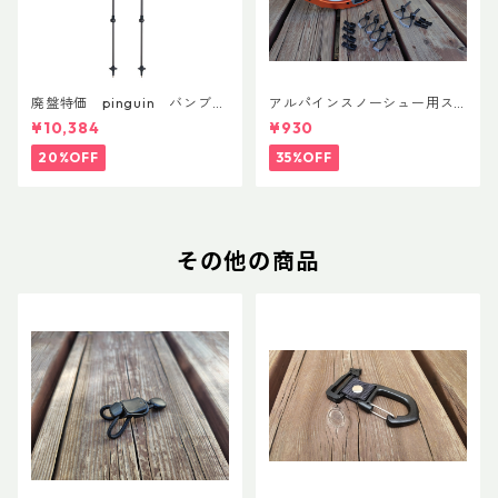
廃盤特価 pinguin バンブー
アルパインスノーシュー用ス
FLフォーム(ペア)
トラップキャッチ(ペア)
¥10,384
¥930
20%OFF
35%OFF
その他の商品