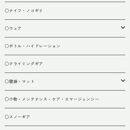
チェア
焚き火台
○ナイフ・ノコギリ
焚き火小物
○ウェア
ミドルレイヤー
○ボトル・ハイドレーション
ベースレイヤー
○クライミングギア
パンツ
○寝袋・マット
グローブ
寝袋
○小物・メンテナンス・ケア・エマージェンシー
スパッツ・ゲイター
マット
○スノーギア