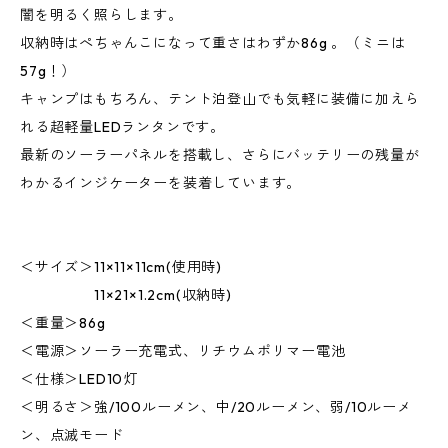
闇を明るく照らします。
収納時はぺちゃんこになって重さはわずか86g 。（ミニは
57g！）
キャンプはもちろん、テント泊登山でも気軽に装備に加えら
れる超軽量LEDランタンです。
最新のソーラーパネルを搭載し、さらにバッテリーの残量が
わかるインジケーターを装着しています。
＜サイズ＞11×11×11cm(使用時)
11×21×1.2cm(収納時)
＜重量＞86g
＜電源＞ソーラー充電式、リチウムポリマー電池
＜仕様＞LED10灯
＜明るさ＞強/100ルーメン、中/20ルーメン、弱/10ルーメ
ン、点滅モード