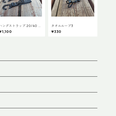
ハングストラップ 20/40 (1
タオルループ3
本)
¥1,100
¥330