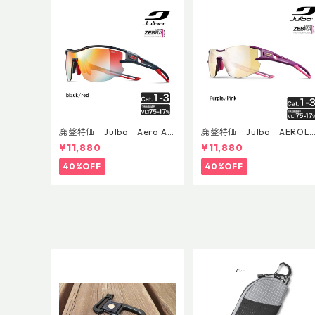
廃盤特価 Julbo Aero Asi
廃盤特価 Julbo AEROLI
anFit
E AsianFit
¥11,880
¥11,880
40%OFF
40%OFF