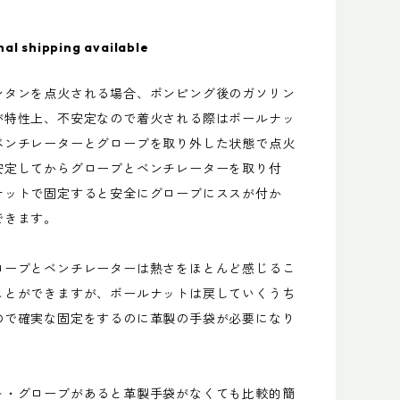
nal shipping available
ンタンを点火される場合、ポンピング後のガソリン
が特性上、不安定なので着火される際はボールナッ
ベンチレーターとグローブを取り外した状態で点火
安定してからグローブとベンチレーターを取り付
ナットで固定すると安全にグローブにススが付か
できます。
ローブとベンチレーターは熱さをほとんど感じるこ
ことができますが、ボールナットは戻していくうち
ので確実な固定をするのに革製の手袋が必要になり
ト・グローブがあると革製手袋がなくても比較的簡