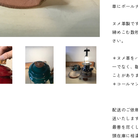
単にボール
ヌメ革製で
締めこむ数
さい。
＊ヌメ革を
一でなく、
ことがあり
＊コールマ
配送のご依
送いたしま
最善を尽く
頭在庫に相