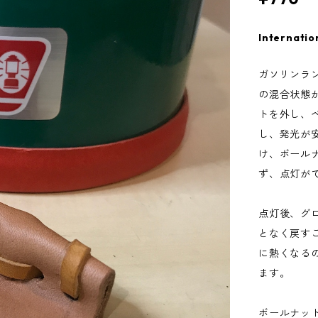
Internatio
ガソリンラ
の混合状態
トを外し、
し、発光が
け、ボール
ず、点灯が
点灯後、グ
となく戻す
に熱くなる
ます。
ボールナッ