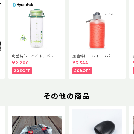
T
廃盤特価 ハイドラパッ
廃盤特価 ハイドラパッ
ク リーコン ツイスト＆シ
ク フラックス 750ml
¥2,200
¥3,344
ップ 500ml
20%OFF
20%OFF
その他の商品