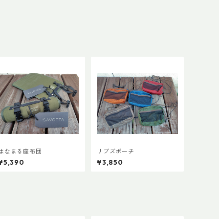
はなまる座布団
リブズポーチ
¥5,390
¥3,850