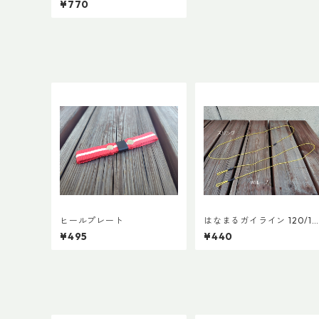
¥770
ト・グローブ
ヒールプレート
はなまるガイライン 120/18
0
¥495
¥440