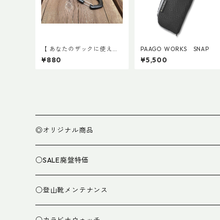
【 あなたのザックに使える
PAAGO WORKS SNAP
】キャッチ7
¥880
¥5,500
◎オリジナル商品
○SALE廃盤特価
○登山靴メンテナンス