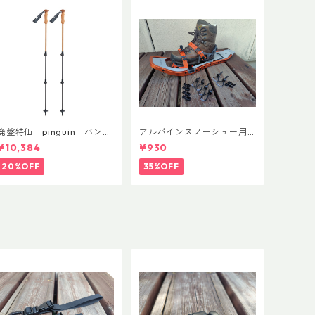
廃盤特価 pinguin バンブ
アルパインスノーシュー用
ーFLフォーム(ペア)
ストラップキャッチ(ペア)
¥10,384
¥930
20%OFF
35%OFF