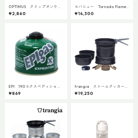
OPTIMUS クリップオンウィ
エバニュー Tornado flamer
ンドシールド
ECA075
¥2,860
¥14,300
EPI 190エクスペディション
trangia ストームクッカー
カートリッジ
S・ブラックバージョン
¥869
¥19,250