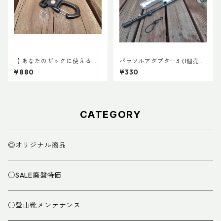
【 あなたのザックに使える 】
パラソルアダプター3 (1個売
キャッチ7
り)
¥880
¥330
CATEGORY
◎オリジナル商品
○SALE廃盤特価
○登山靴メンテナンス