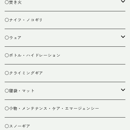
ランタン
テーブル
○焚き火
チェア
焚き火台
○ナイフ・ノコギリ
焚き火小物
○ウェア
ミドルレイヤー
○ボトル・ハイドレーション
ベースレイヤー
○クライミングギア
パンツ
○寝袋・マット
グローブ
寝袋
○小物・メンテナンス・ケア・エマージェンシー
スパッツ・ゲイター
マット
○スノーギア