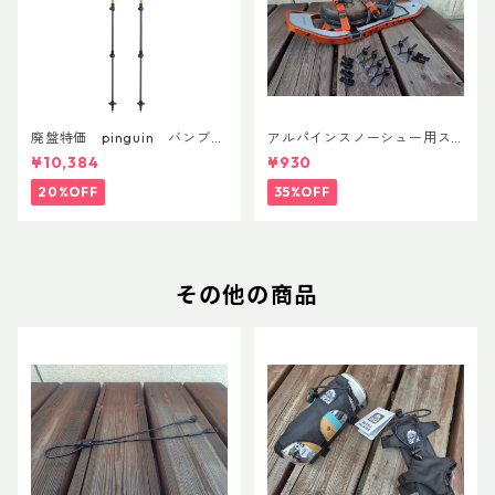
廃盤特価 pinguin バンブー
アルパインスノーシュー用ス
FLフォーム(ペア)
トラップキャッチ(ペア)
¥10,384
¥930
20%OFF
35%OFF
その他の商品