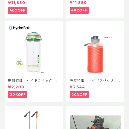
nFit
AsianFit
¥11,880
¥11,880
40%OFF
40%OFF
廃盤特価 ハイドラパック
廃盤特価 ハイドラパック
リーコン ツイスト＆シップ 50
フラックス 750ml
¥2,200
¥3,344
0ml
20%OFF
20%OFF