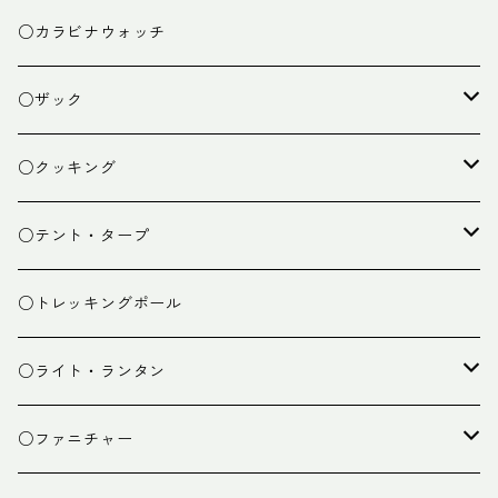
○カラビナウォッチ
○ザック
ザック
○クッキング
スタッフバッグ
クッカー
○テント・タープ
ザック小物
バーナー
テント
○トレッキングポール
カトラリー
タープ
○ライト・ランタン
クッキング小物
ペグ・ハンマー・小物
ライト
○ファニチャー