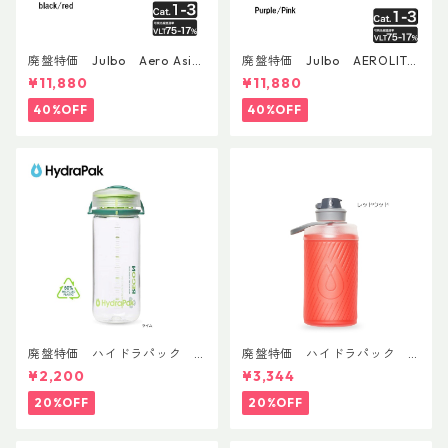
廃盤特価 Julbo Aero Asia
廃盤特価 Julbo AEROLITE
nFit
AsianFit
¥11,880
¥11,880
40%OFF
40%OFF
廃盤特価 ハイドラパック
廃盤特価 ハイドラパック
リーコン ツイスト＆シップ 50
フラックス 750ml
¥2,200
¥3,344
0ml
20%OFF
20%OFF