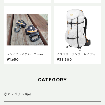
コンパクトギアループ neo
ミステリーランチ レイディ
ックス47
¥1,650
¥38,500
CATEGORY
◎オリジナル商品