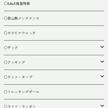
○SALE廃盤特価
○登山靴メンテナンス
○カラビナウォッチ
○ザック
ザック
○クッキング
スタッフバッグ
クッカー
○テント・タープ
ザック小物
バーナー
テント
○トレッキングポール
カトラリー
タープ
○ライト・ランタン