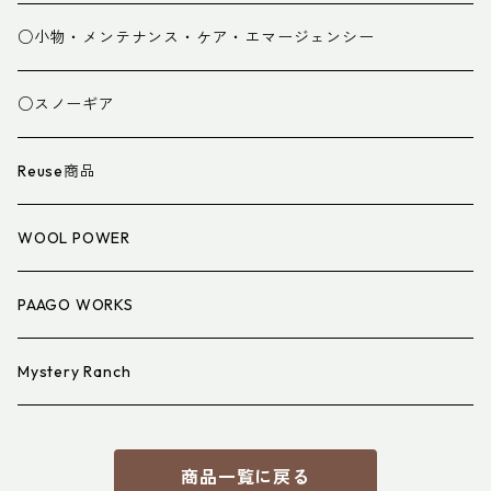
グローブ
寝袋
○小物・メンテナンス・ケア・エマージェンシー
スパッツ・ゲイター
マット
○スノーギア
衣類小物
寝具小物
Reuse商品
アイウェア
WOOL POWER
PAAGO WORKS
Mystery Ranch
商品一覧に戻る