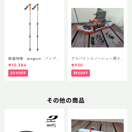
廃盤特価 pinguin バンブー
アルパインスノーシュー用ス
FLフォーム(ペア)
トラップキャッチ(ペア)
¥10,384
¥930
20%OFF
35%OFF
その他の商品