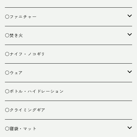
クッキング小物
ペグ・ハンマー・小物
ライト
○ファニチャー
ランタン
テーブル
○焚き火
チェア
焚き火台
○ナイフ・ノコギリ
焚き火小物
○ウェア
ミドルレイヤー
○ボトル・ハイドレーション
ベースレイヤー
○クライミングギア
パンツ
○寝袋・マット