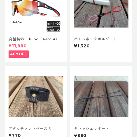
廃盤特価 Julbo Aero Asia
ボトルネックホルダー2
nFit
¥11,880
¥1,320
40%OFF
アタッチメントベース３
サコッシュサポート
¥770
¥880