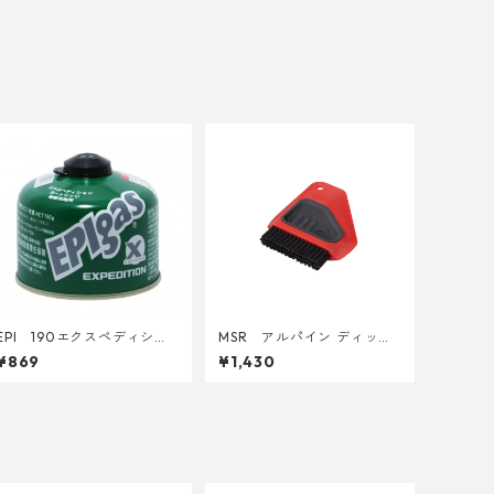
EPI 190エクスペディショ
MSR アルパイン ディッシ
ンカートリッジ
ュブラシ／スクレイパー
¥869
¥1,430