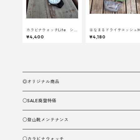
カラビナウォッチLite シチ
はなまるドライサコッシュ
ズンQ＆Q アナログソーラ
¥4,400
¥4,180
ー
◎オリジナル商品
○SALE廃盤特価
○登山靴メンテナンス
○カラビナウォッチ