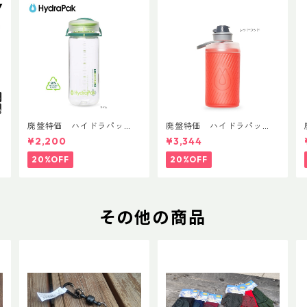
T
廃盤特価 ハイドラパッ
廃盤特価 ハイドラパッ
ク リーコン ツイスト＆シ
ク フラックス 750ml
¥2,200
¥3,344
ップ 500ml
20%OFF
20%OFF
その他の商品