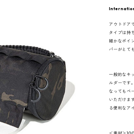
Internatio
アウトドア
タイプは持
細かなポイ
パーがとて
一般的なキ
ルダーです
なってもペ
いただけま
る便利なア
＜素材＞100