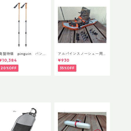
廃盤特価 pinguin バンブ
アルパインスノーシュー用
ーFLフォーム(ペア)
ストラップキャッチ(ペア)
¥10,384
¥930
20%OFF
35%OFF