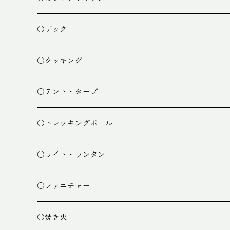
○ザック
ザック
○クッキング
スタッフバッグ
クッカー
○テント・タープ
ザック小物
バーナー
テント
○トレッキングポール
カトラリー
タープ
○ライト・ランタン
クッキング小物
ペグ・ハンマー・小物
ライト
○ファニチャー
ランタン
テーブル
○焚き火