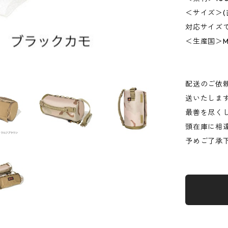
＜サイズ＞(
対応サイズ
＜生産国＞MAD
配送のご依
送いたしま
最善を尽く
頭在庫に相
予めご了承