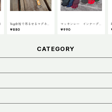
M
1kg余裕で吊るせるマグネッ
マッキンレー インナーグ
トキーホルダー
ローブ ノンスリップショー
¥880
¥990
ト
CATEGORY