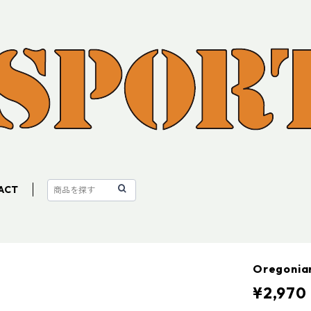
ACT
Oregon
¥2,970