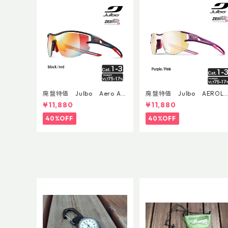
廃盤特価 Julbo Aero Asi
廃盤特価 Julbo AEROLI
anFit
E AsianFit
¥11,880
¥11,880
40%OFF
40%OFF