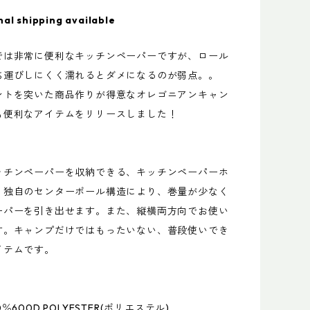
nal shipping available
では非常に便利なキッチンペーパーですが、ロール
ち運びしにくく濡れるとダメになるのが弱点。。
ントを突いた商品作りが得意なオレゴニアンキャン
も便利なアイテムをリリースしました！
ッチンペーパーを収納できる、キッチンペーパーホ
。独自のセンターポール構造により、巻量が少なく
ーパーを引き出せます。また、縦横両方向でお使い
す。キャンプだけではもったいない、普段使いでき
イテムです。
％600D POLYESTER(ポリエステル)