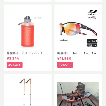
廃盤特価 ハイドラパック
廃盤特価 Julbo Aero Asia
フラックス 750ml
nFit
¥3,344
¥11,880
20%OFF
40%OFF