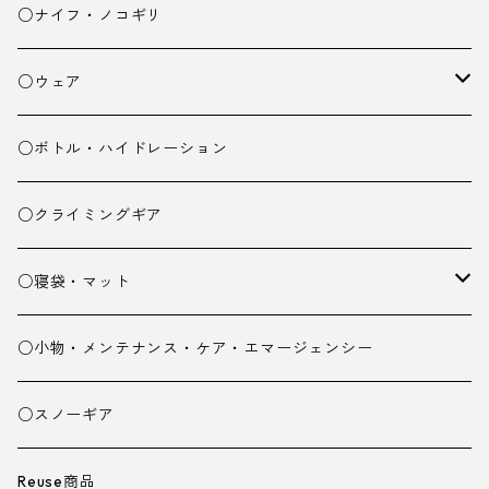
チェア
焚き火台
○ナイフ・ノコギリ
焚き火小物
○ウェア
ミドルレイヤー
○ボトル・ハイドレーション
ベースレイヤー
○クライミングギア
パンツ
○寝袋・マット
グローブ
寝袋
○小物・メンテナンス・ケア・エマージェンシー
スパッツ・ゲイター
マット
○スノーギア
衣類小物
寝具小物
Reuse商品