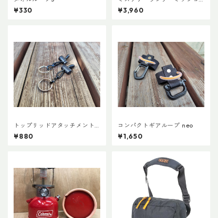
ンパッキングキューブ S ブラ
¥330
¥3,960
ック
トップリッドアタッチメント
コンパクトギアループ neo
(ペア)
¥880
¥1,650