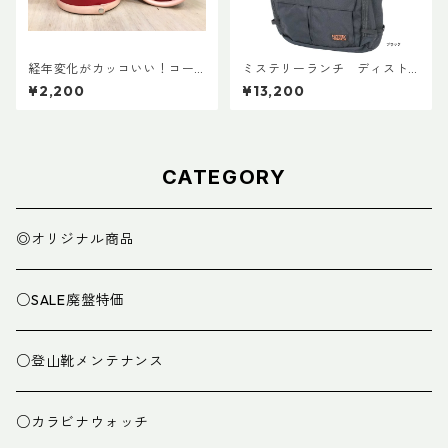
経年変化がカッコいい！コー
ミステリーランチ ディスト
ルマン・ランタン用ボトムレ
リクト８
¥2,200
¥13,200
ザーカバー135mm
CATEGORY
◎オリジナル商品
○SALE廃盤特価
○登山靴メンテナンス
○カラビナウォッチ