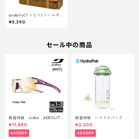
asobito(アソビト) ツールボッ
クス M
¥5,390
セール中の商品
廃盤特価 Julbo AEROLITE
廃盤特価 ハイドラパック
AsianFit
リーコン ツイスト＆シップ 50
¥11,880
¥2,200
0ml
40%OFF
20%OFF