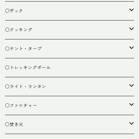
○ザック
ザック
○クッキング
スタッフバッグ
クッカー
○テント・タープ
ザック小物
バーナー
テント
○トレッキングポール
カトラリー
タープ
○ライト・ランタン
クッキング小物
ペグ・ハンマー・小物
ライト
○ファニチャー
ランタン
テーブル
○焚き火