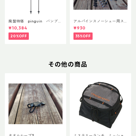
廃盤特価 pinguin バンブー
アルパインスノーシュー用ス
FLフォーム(ペア)
トラップキャッチ(ペア)
¥10,384
¥930
20%OFF
35%OFF
その他の商品
タオルループ3
ミステリーランチ ミッショ