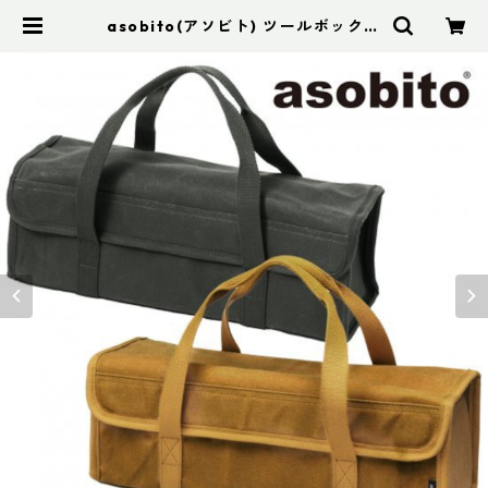
asobito(アソビト) ツールボックス
M | アドスポーツ