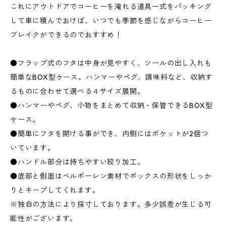
これにアウトドアでコーヒーを淹れる道具一式をパッキング
して車に積んでおけば、いつでも季節を感じながらコーヒー
ブレイクができるのでおすすめ！
●フラップ式のフタは中身が見やすく、ツールの出し入れも
簡単なBOX型ケース。ハンマーやペグ、調味料など、収納す
るものに合わせて選べる４サイズ展開。
●ハンマーやペグ、小物をまとめて収納・保管できるBOX型
ケース。
●簡単にフタを開ける事ができ、内側にはポケットが2個つ
いています。
●ハンドル部分は持ちやすい絞り加工。
●底部と側面はベルポーレン素材でボックスの形状をしっか
りとキープしてくれます。
※独自の方法により採寸しております。多少誤差が生じる可
能性がございます。