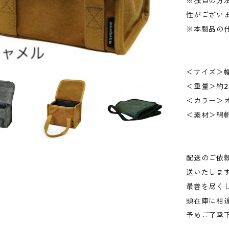
※独自の方
性がござい
※本製品の
＜サイズ＞幅2
＜重量＞約2
＜カラー＞
＜素材＞綿
配送のご依
送いたしま
最善を尽く
頭在庫に相
予めご了承