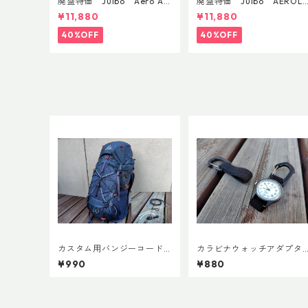
廃盤特価 Julbo Aero Asi
廃盤特価 Julbo AEROLI
anFit
E AsianFit
¥11,880
¥11,880
40%OFF
40%OFF
カスタム用バンジーコード V
カラビナウォッチアダプタ
er.3
ーLite
¥990
¥880