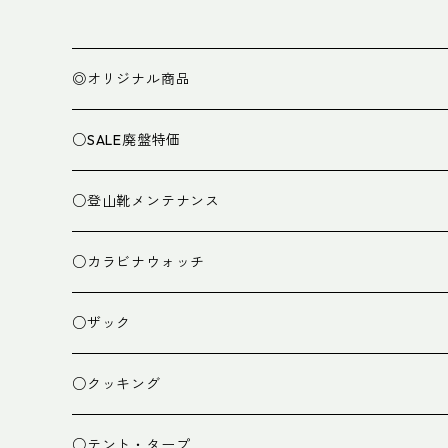
◎オリジナル商品
○SALE廃盤特価
○登山靴メンテナンス
○カラビナウォッチ
○ザック
ザック
○クッキング
スタッフバッグ
クッカー
○テント・タープ