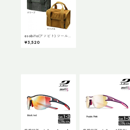
asobito(アソビト) ツールボ
ックス XS
¥3,520