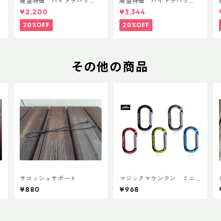
T
廃盤特価 ハイドラパッ
廃盤特価 ハイドラパッ
ク リーコン ツイスト＆シ
ク フラックス 750ml
¥2,200
¥3,344
ップ 500ml
20%OFF
20%OFF
その他の商品
サコッシュサポート
マジックマウンテン ミニ
オーバルビナー
¥880
¥968