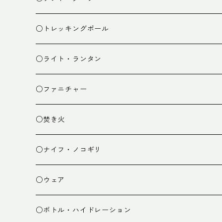
ザック小物
バーナー
テント
○トレッキングポール
カトラリー
タープ
○ライト・ランタン
クッキング小物
ペグ・ハンマー・小物
ライト
○ファニチャー
ランタン
テーブル
○焚き火
チェア
焚き火台
○ナイフ・ノコギリ
焚き火小物
○ウェア
ミドルレイヤー
○ボトル・ハイドレーション