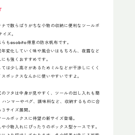
T
テナで散らばりがちな小物の収納に便利なツールボ
サイズ。
らもasobito得意の防水帆布です。
経年変化していく味や風合いはもちろん、夜露など
れにも強くおすすめです。
しては少し高さがあるためミルなどが干渉しにくく
イスボックスなんかに使いやすいですよ。
式のフタは中身が見やすく、ツールの出し入れも簡
型。ハンマーやペグ、調味料など、収納するものに合
る３サイズ展開。
ツールボックスに待望の新サイズ登場。
れや小物入れにぴったりのボックス型ケースです。