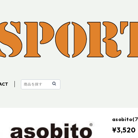
ACT
asobit
¥3,520