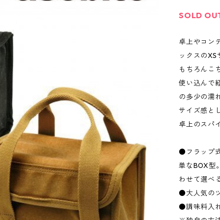
SOLD OU
卓上やコン
ックスのXS
もちろんこち
使い込んで
の多少の濡
サイズ感と
卓上のスパ
●フラップ
単なBOX
わせて選べ
●大人気の
●調味料入