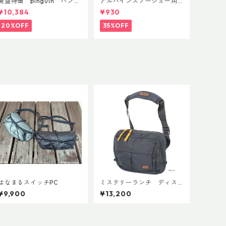
廃盤特価 pinguin バンブ
アルパインスノーシュー用
ーFLフォーム(ペア)
ストラップキャッチ(ペア)
¥10,384
¥930
20%OFF
35%OFF
はなまるスイッチPC
ミステリーランチ ディス
トリクト８
¥9,900
¥13,200