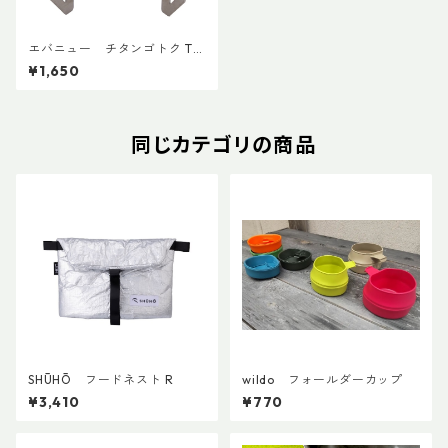
エバニュー チタンゴトク Tri
veTi
¥1,650
同じカテゴリの商品
SHŪHŌ フードネスト R
wildo フォールダーカップ
¥3,410
¥770