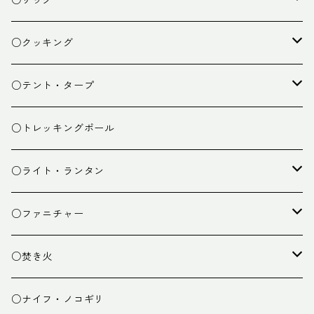
○ザック
ザック
○クッキング
スタッフバッグ
クッカー
○テント・タープ
ザック小物
バーナー
テント
○トレッキングポール
カトラリー
タープ
○ライト・ランタン
クッキング小物
ペグ・ハンマー・小物
ライト
○ファニチャー
ランタン
テーブル
○焚き火
チェア
焚き火台
○ナイフ・ノコギリ