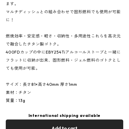
ます。
マルチディッシュとの組み合わせで固形燃料でも使用が可能
に！
燃焼効率・安定感・軽さ・収納性・多用途性これらを高次元
で融合したチタン製ゴトク。
400FDカップの中にEBY254Tiアルコールストーブと一緒に
フラットに収納が出来、固形燃料・ジェル燃料のゴトクとし
ても使用が可能。
サイズ：長さ81×高さ40mm 厚さ1mm
素材：チタン
質量：13g
International shipping available
Add to cart