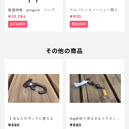
廃盤特価 pinguin バンブー
アルパインスノーシュー用ス
FLフォーム(ペア)
トラップキャッチ(ペア)
¥10,384
¥930
20%OFF
35%OFF
その他の商品
【 あなたのザックに使える 】
1kg余裕で吊るせるマグネット
キャッチ7
キーホルダー
¥880
¥880