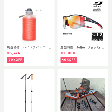
廃盤特価 ハイドラパック
廃盤特価 Julbo Aero Asia
フラックス 750ml
nFit
¥3,344
¥11,880
20%OFF
40%OFF