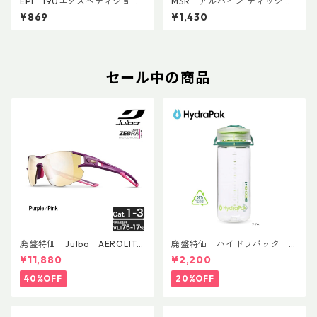
EPI 190エクスペディション
MSR アルパイン ディッシュ
カートリッジ
ブラシ／スクレイパー
¥869
¥1,430
セール中の商品
廃盤特価 Julbo AEROLITE
廃盤特価 ハイドラパック
AsianFit
リーコン ツイスト＆シップ 50
¥11,880
¥2,200
0ml
40%OFF
20%OFF