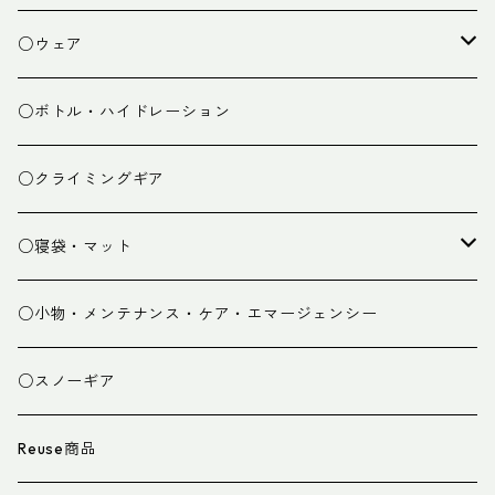
焚き火小物
○ウェア
ミドルレイヤー
○ボトル・ハイドレーション
ベースレイヤー
○クライミングギア
パンツ
○寝袋・マット
グローブ
寝袋
○小物・メンテナンス・ケア・エマージェンシー
スパッツ・ゲイター
マット
○スノーギア
衣類小物
寝具小物
Reuse商品