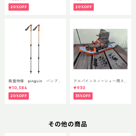
0ml
20%OFF
20%OFF
廃盤特価 pinguin バンブー
アルパインスノーシュー用ス
FLフォーム(ペア)
トラップキャッチ(ペア)
¥10,384
¥930
20%OFF
35%OFF
その他の商品