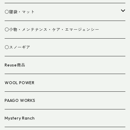
パンツ
○寝袋・マット
グローブ
寝袋
○小物・メンテナンス・ケア・エマージェンシー
スパッツ・ゲイター
マット
○スノーギア
衣類小物
寝具小物
Reuse商品
アイウェア
WOOL POWER
PAAGO WORKS
Mystery Ranch