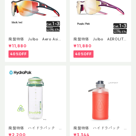
廃盤特価 Julbo Aero Asia
廃盤特価 Julbo AEROLITE
nFit
AsianFit
¥11,880
¥11,880
40%OFF
40%OFF
廃盤特価 ハイドラパック
廃盤特価 ハイドラパック
リーコン ツイスト＆シップ 50
フラックス 750ml
¥2,200
¥3,344