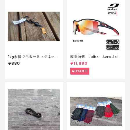
1kg余裕で吊るせるマグネット
廃盤特価 Julbo Aero Asia
キーホルダー
nFit
¥880
¥11,880
40%OFF