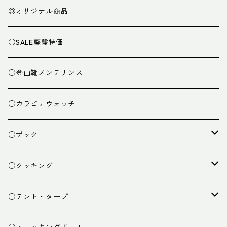
◎オリジナル商品
○SALE廃盤特価
○登山靴メンテナンス
○カラビナウォッチ
○ザック
ザック
○クッキング
スタッフバッグ
クッカー
○テント・タープ
ザック小物
バーナー
テント