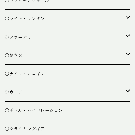
○トレッキングポール
カトラリー
タープ
○ライト・ランタン
クッキング小物
ペグ・ハンマー・小物
ライト
○ファニチャー
ランタン
テーブル
○焚き火
チェア
焚き火台
○ナイフ・ノコギリ
焚き火小物
○ウェア
ミドルレイヤー
○ボトル・ハイドレーション
ベースレイヤー
○クライミングギア