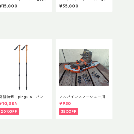
1992年6月製 点検整備済
0A 1966年7月製 点検整
¥15,800
¥35,800
3906
備済 4265
廃盤特価 pinguin バンブ
アルパインスノーシュー用
ーFLフォーム(ペア)
ストラップキャッチ(ペア)
¥10,384
¥930
20%OFF
35%OFF