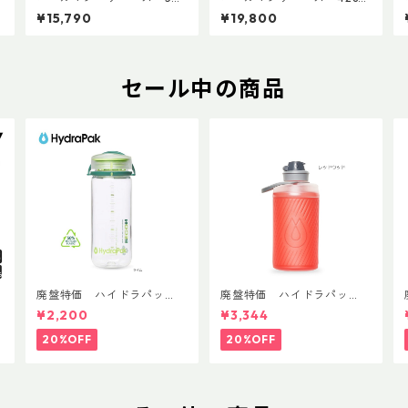
済
A 1997年9月製 点検整備
３バーナー 1993年3月 点
¥15,790
¥19,800
済 4196
検整備済 4396
セール中の商品
T
廃盤特価 ハイドラパッ
廃盤特価 ハイドラパッ
ク リーコン ツイスト＆シ
ク フラックス 750ml
¥2,200
¥3,344
ップ 500ml
20%OFF
20%OFF