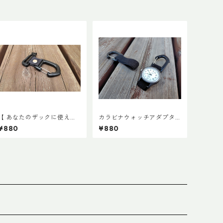
【 あなたのザックに使える
カラビナウォッチアダプタ
】キャッチ7
ーLite
¥880
¥880