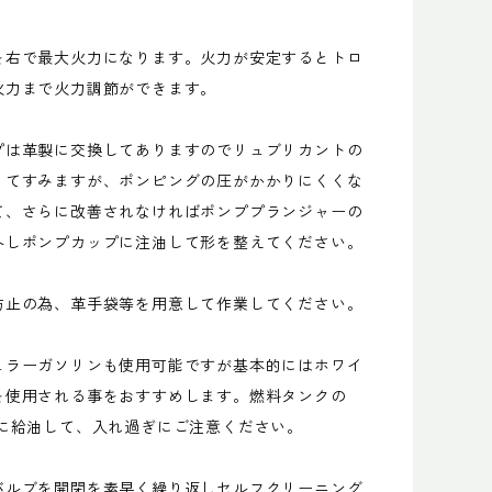
を右で最大火力になります。火力が安定するとトロ
火力まで火力調節ができます。
プは革製に交換してありますのでリュブリカントの
くてすみますが、ポンピングの圧がかかりにくくな
て、さらに改善されなければポンププランジャーの
外しポンプカップに注油して形を整えてください。
防止の為、革手袋等を用意して作業してください。
ュラーガソリンも使用可能ですが基本的にはホワイ
を使用される事をおすすめします。燃料タンクの
安に給油して、入れ過ぎにご注意ください。
バルブを開閉を素早く繰り返しセルフクリーニング