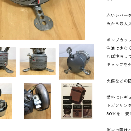
赤いレバー
火から最大
ポンプカッ
注油は少な
れば注油し
キャップを
火傷などの
燃料はレギ
トガソリン
80％を目
消火の際は