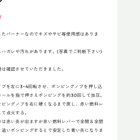
T
したバーナーなのでキズやサビ等使用感はありま
もハガレや汚れがあります。(写真でご判断下さい)
動は確認させていただきました。
ノブを左に3~4回転させ、ポンピングノブを押し込
ホールを指で押さえポンピングを約30回して加圧。
ンピングノブを右に硬くなるまで戻し、赤い燃料レ
して点火する。
秒は赤い炎が出ますが赤い燃料レバーで全開＆全閉
、追いポンピングするとで安定した青い炎になりま