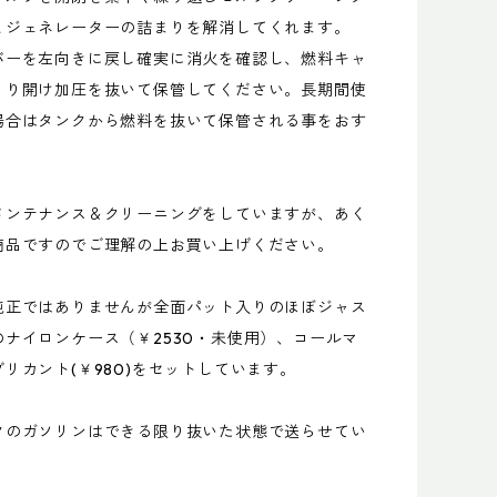
とジェネレーターの詰まりを解消してくれます。
バーを左向きに戻し確実に消火を確認し、燃料キャ
くり開け加圧を抜いて保管してください。長期間使
場合はタンクから燃料を抜いて保管される事をおす
。
メンテナンス＆クリーニングをしていますが、あく
商品ですのでご理解の上お買い上げください。
純正ではありませんが全面パット入りのほぼジャス
のナイロンケース（￥2530・未使用）、コールマ
リカント(￥980)をセットしています。
クのガソリンはできる限り抜いた状態で送らせてい
。