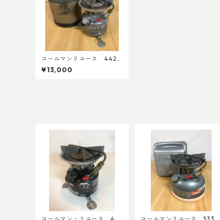
コールマンリユース 442
1991年12月製 点検整備
¥13,000
済 3602
コールマン・リユース 44
コールマンリユース 53