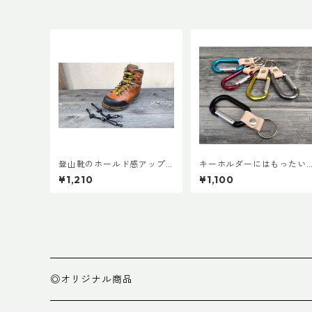
登山靴のホールド感アップ
キーホルダーにはもったい
で快適登山 アンクルフィッ
ないカラビナで作ったキー
¥1,210
¥1,100
ト Ver.3 (ペア)
ホルダー
◎オリジナル商品