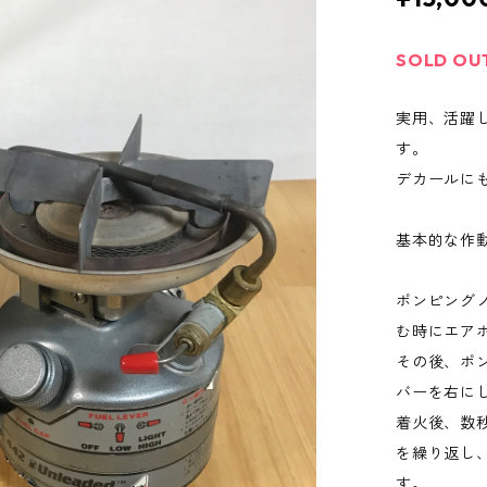
SOLD OU
実用、活躍
す。
デカールに
基本的な作
ポンピング
む時にエア
その後、ポ
バーを右に
着火後、数
を繰り返し
す。