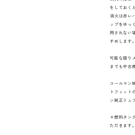
をしておく
消火は赤レ
ップをゆっ
用されない
すめします
可能な限り
までも中古
コールマン
トフィット
ン純正リュブ
＊燃料タン
ただきます