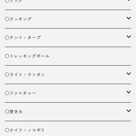
○ザック
ザック
○クッキング
スタッフバッグ
クッカー
○テント・タープ
ザック小物
バーナー
テント
○トレッキングポール
カトラリー
タープ
○ライト・ランタン
クッキング小物
ペグ・ハンマー・小物
ライト
○ファニチャー
ランタン
テーブル
○焚き火
チェア
焚き火台
○ナイフ・ノコギリ