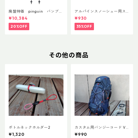
廃盤特価 pinguin バンブー
アルパインスノーシュー用ス
FLフォーム(ペア)
トラップキャッチ(ペア)
¥10,384
¥930
20%OFF
35%OFF
その他の商品
ボトルネックホルダー2
カスタム用バンジーコード Ve
r.3
¥1,320
¥990