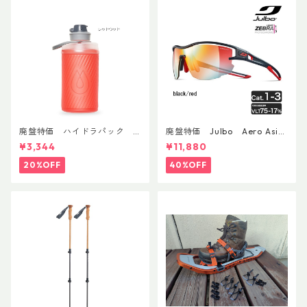
廃盤特価 ハイドラパック
廃盤特価 Julbo Aero Asia
フラックス 750ml
nFit
¥3,344
¥11,880
20%OFF
40%OFF