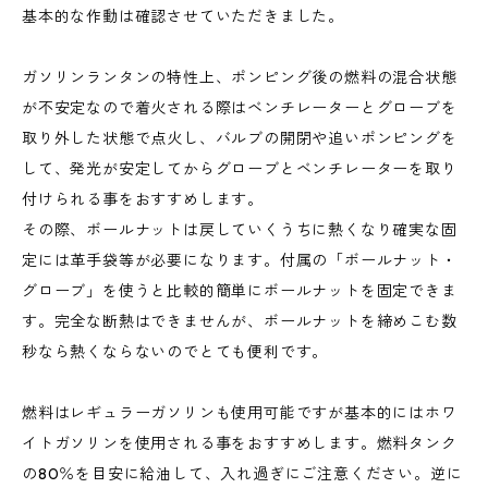
基本的な作動は確認させていただきました。
ガソリンランタンの特性上、ポンピング後の燃料の混合状態
が不安定なので着火される際はベンチレーターとグローブを
取り外した状態で点火し、バルブの開閉や追いポンピングを
して、発光が安定してからグローブとベンチレーターを取り
付けられる事をおすすめします。
その際、ボールナットは戻していくうちに熱くなり確実な固
定には革手袋等が必要になります。付属の「ボールナット・
グローブ」を使うと比較的簡単にボールナットを固定できま
す。完全な断熱はできませんが、ボールナットを締めこむ数
秒なら熱くならないのでとても便利です。
燃料はレギュラーガソリンも使用可能ですが基本的にはホワ
イトガソリンを使用される事をおすすめします。燃料タンク
の80％を目安に給油して、入れ過ぎにご注意ください。逆に