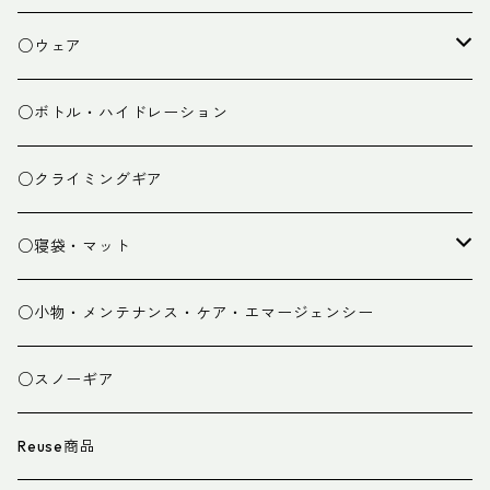
焚き火小物
○ウェア
ミドルレイヤー
○ボトル・ハイドレーション
ベースレイヤー
○クライミングギア
パンツ
○寝袋・マット
グローブ
寝袋
○小物・メンテナンス・ケア・エマージェンシー
スパッツ・ゲイター
マット
○スノーギア
衣類小物
寝具小物
Reuse商品