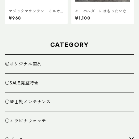
マジックマウンテン ミニオ
キーホルダーにはもったいな
ーバルビナー
いカラビナで作ったキーホル
¥968
¥1,100
ダー
CATEGORY
◎オリジナル商品
○SALE廃盤特価
○登山靴メンテナンス
○カラビナウォッチ