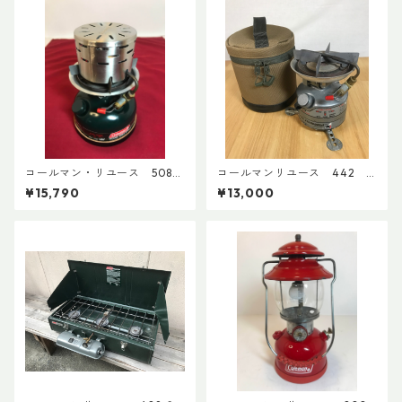
コールマン・リユース 508A
コールマンリユース 442 1
1997年9月製 点検整備済
991年12月製 点検整備済 36
¥15,790
¥13,000
4196
02