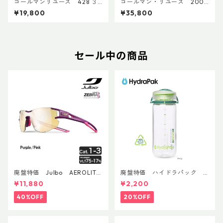
コールマンリユース 428 ３
コールマン・リユース 200A
バーナー 1993年3月 点検整
1966年7月製 点検整備済
¥19,800
¥35,800
備済 4396
4265
セール中の商品
廃盤特価 Julbo AEROLITE
廃盤特価 ハイドラパック
AsianFit
リーコン ツイスト＆シップ 50
¥11,880
¥2,200
0ml
40%OFF
20%OFF