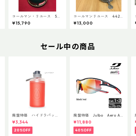
3
コールマン・リユース 508
コールマンリユース 442
済
A 1997年9月製 点検整備
1991年12月製 点検整備
¥15,790
¥13,000
済 4196
済 3602
セール中の商品
廃盤特価 ハイドラパッ
廃盤特価 Julbo Aero Asi
ク フラックス 750ml
anFit
¥3,344
¥11,880
20%OFF
40%OFF