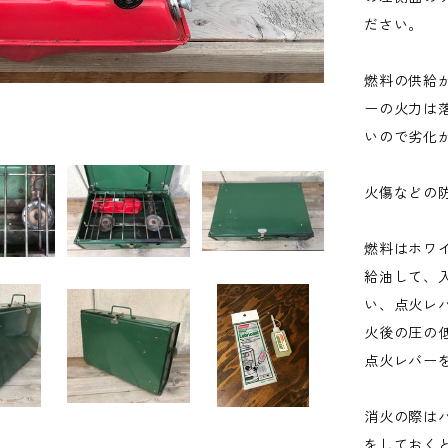
ださい。
燃料の供給
ーの火力は
いので劣化
火傷などの
燃料はホワ
給油して、
い、点火レ
火後の圧の
点火レバー
消火の際は
をしておく