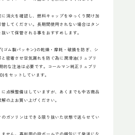
実に消火を確認し、燃料キャップをゆっくり開け加
保管してください。長期間使用されない場合はタン
を抜いて保管される事をおすすめします。
プ(ゴム製パッキン)の乾燥・摩耗・破損を防ぎ、シ
部と密着させ空気漏れを防ぐ為に潤滑油(リュブリ
定期的な注油は必要です。コールマン純正リュブリ
80)をセットしています。
うに点検整備はしていますが、あくまでも中古商品
理解の上お買い上げください。
クのガソリンはできる限り抜いた状態で送らせてい
。
りません。再利用の段ボールでの梱包にて発送にな