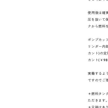
使用後は確
圧を抜いて
クから燃料
ポンプカッ
リンダー内
カント)の
カント(￥9
実働するよ
ですのでご
＊燃料タン
ただきます
＊元箱はあ