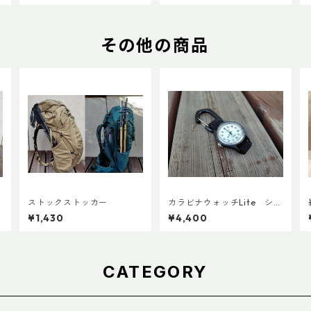
その他の商品
V
ストックストッカー
カラビナウォッチLite シチ
ズンQ＆Q アナログソーラ
¥1,430
¥4,400
ー
CATEGORY