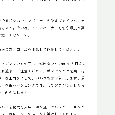
が分割式なのでサブバーナーを使えばメインバーナ
落ちます。その為、メインバーナーを使う頻度が高
が激しくなります。
防止の為、革手袋を用意して作業してください。
イトガソリンを使用し、燃料タンクの80％を目安に
入れ過ぎにご注意ください。ポンピングは確実に行
バーを上向きにして、バルブを開け着火します。着
低下を追いポンピングで加圧して火力が安定したら
を下向きにします。
バルブを開閉を素早く繰り返しセルフクリーニング
とジェネレーターの詰まりを解消してくれます。