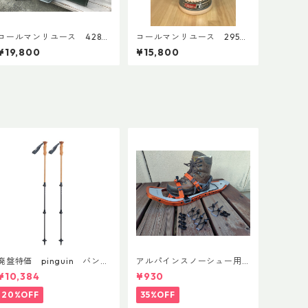
コールマンリユース 428
コールマンリユース 295
３バーナー 1993年3月 点
1992年6月製 点検整備済
¥19,800
¥15,800
検整備済 4396
3906
廃盤特価 pinguin バンブ
アルパインスノーシュー用
ーFLフォーム(ペア)
ストラップキャッチ(ペア)
¥10,384
¥930
20%OFF
35%OFF