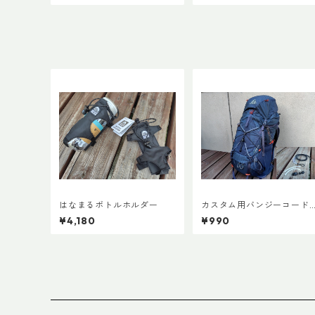
はなまるボトルホルダー
カスタム用バンジーコード 
er.3
¥4,180
¥990