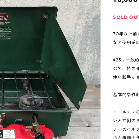
SOLD OU
30年以上
など使用感
425は一般
ので、持ち
使い勝手が
基本的な作
コールマン
いと左側の
ナーのバル
の左側面の