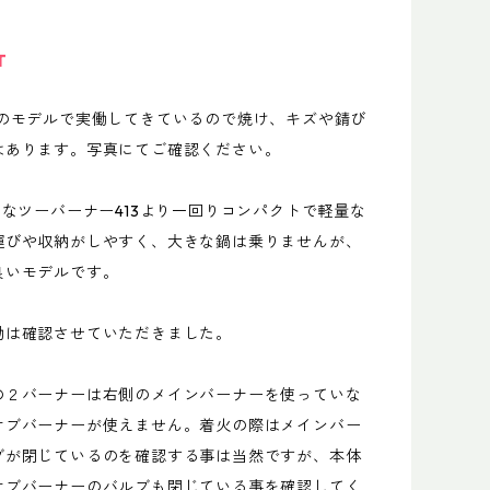
T
前のモデルで実働してきているので焼け、キズや錆び
はあります。写真にてご確認ください。
的なツーバーナー413より一回りコンパクトで軽量な
運びや収納がしやすく、大きな鍋は乗りませんが、
良いモデルです。
動は確認させていただきました。
の２バーナーは右側のメインバーナーを使っていな
サブバーナーが使えません。着火の際はメインバー
ブが閉じているのを確認する事は当然ですが、本体
サブバーナーのバルブも閉じている事を確認してく