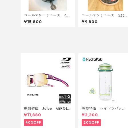
コールマン・リユース 44
コールマンリユース 53
2 2009年2月製 点検整備
1992年11月製 点検整備
¥15,800
¥9,800
済 8688
3950
廃盤特価 Julbo AEROLIT
廃盤特価 ハイドラパッ
E AsianFit
ク リーコン ツイスト＆シ
¥11,880
¥2,200
ップ 500ml
40%OFF
20%OFF