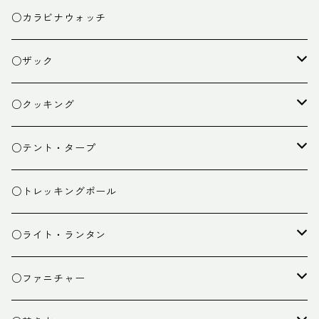
○カラビナウォッチ
○ザック
ザック
○クッキング
スタッフバッグ
クッカー
○テント・タープ
ザック小物
バーナー
テント
○トレッキングポール
カトラリー
タープ
○ライト・ランタン
クッキング小物
ペグ・ハンマー・小物
ライト
○ファニチャー