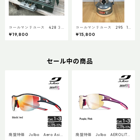
コールマンリユース 428 ３
コールマンリユース 295 19
バーナー 1993年3月 点検整
92年6月製 点検整備済 390
¥19,800
¥15,800
備済 4396
6
セール中の商品
廃盤特価 Julbo Aero Asia
廃盤特価 Julbo AEROLITE
nFit
AsianFit