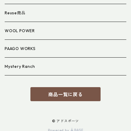
衣類小物
寝具小物
Reuse商品
アイウェア
WOOL POWER
PAAGO WORKS
Mystery Ranch
商品一覧に戻る
© アドスポーツ
Powered by