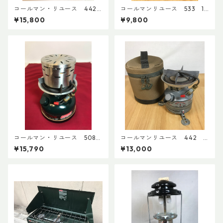
コールマン・リユース 442
コールマンリユース 533 19
2009年2月製 点検整備
92年11月製 点検整備済 395
¥15,800
¥9,800
済 8688
0
コールマン・リユース 508A
コールマンリユース 442 1
1997年9月製 点検整備済
991年12月製 点検整備済 36
¥15,790
¥13,000
4196
02