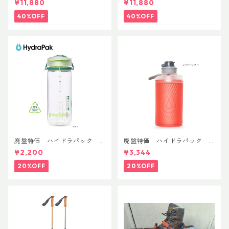
¥11,880
¥11,880
40%OFF
40%OFF
廃盤特価 ハイドラパック
廃盤特価 ハイドラパック
リーコン ツイスト＆シップ 50
フラックス 750ml
¥2,200
¥3,344
0ml
20%OFF
20%OFF