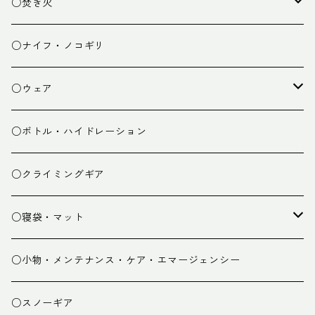
ランタン
テーブル
○焚き火
チェア
焚き火台
○ナイフ・ノコギリ
焚き火小物
○ウェア
ミドルレイヤー
○ボトル・ハイドレーション
ベースレイヤー
○クライミングギア
パンツ
○寝袋・マット
グローブ
寝袋
○小物・メンテナンス・ケア・エマージェンシー
スパッツ・ゲイター
マット
○スノーギア