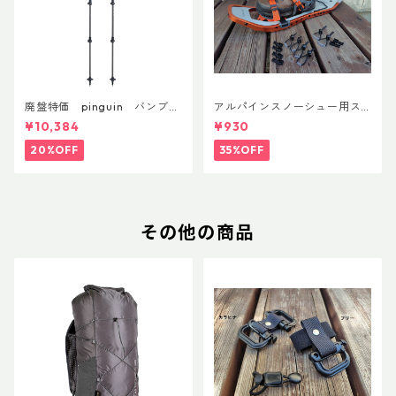
廃盤特価 pinguin バンブー
アルパインスノーシュー用ス
FLフォーム(ペア)
トラップキャッチ(ペア)
¥10,384
¥930
20%OFF
35%OFF
その他の商品