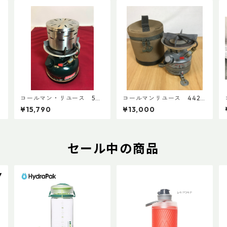
3
コールマン・リユース 508
コールマンリユース 442
済
A 1997年9月製 点検整備
1991年12月製 点検整備
¥15,790
¥13,000
済 4196
済 3602
セール中の商品