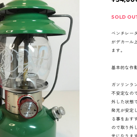
SOLD OU
ベンチレー
がデカール
ます。
基本的な作
ガソリンラ
不安定なの
外した状態
発光が安定
る事をおす
ので取り外
光になりま