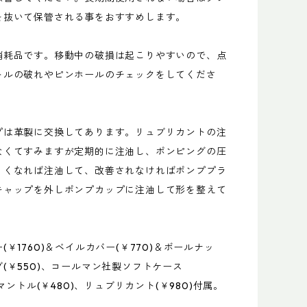
を抜いて保管される事をおすすめします。
消耗品です。移動中の破損は起こりやすいので、点
トルの破れやピンホールのチェックをしてくださ
プは革製に交換してあります。リュブリカントの注
なくてすみますが定期的に注油し、ポンピングの圧
くくなれば注油して、改善されなければポンププラ
キャップを外しポンプカップに注油して形を整えて
(￥1760)＆ベイルカバー(￥770)＆ボールナッ
(￥550)、コールマン社製ソフトケース
、マントル(￥480)、リュブリカント(￥980)付属。