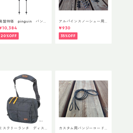
廃盤特価 pinguin バンブ
アルパインスノーシュー用
ーFLフォーム(ペア)
ストラップキャッチ(ペア)
¥10,384
¥930
20%OFF
35%OFF
ミステリーランチ ディス
カスタム用バンジーコード
トリクト８
交換ショックコード