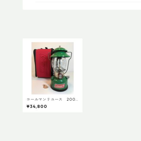
コールマンリユース 200B
1997年3月製 点検整備
¥34,800
済 4389