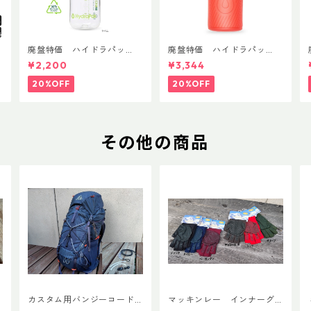
T
廃盤特価 ハイドラパッ
廃盤特価 ハイドラパッ
ク リーコン ツイスト＆シ
ク フラックス 750ml
¥2,200
¥3,344
ップ 500ml
20%OFF
20%OFF
その他の商品
カスタム用バンジーコード V
マッキンレー インナーグ
er.3
ローブ ノンスリップショー