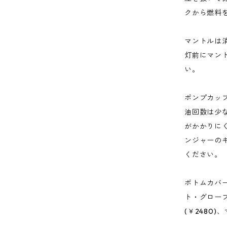
クから燃料
マントルは
灯前にマン
い。
ポンプカッ
油回数は少
がかかりに
ンジャーの
ください。
ボトムカバー
ト・グローブ
(￥2480)