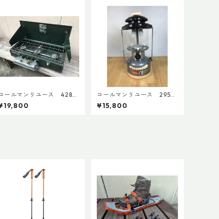
コールマンリユース 428
コールマンリユース 295
３バーナー 1993年3月 点
1992年6月製 点検整備済
¥19,800
¥15,800
検整備済 4396
3906