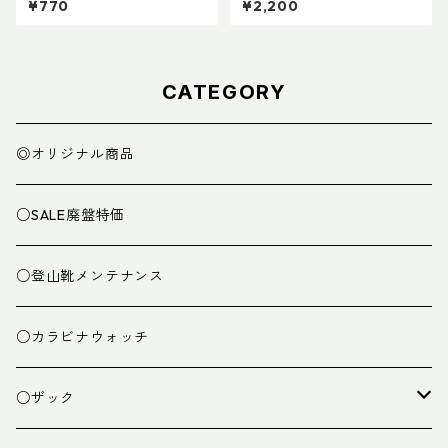
¥770
¥2,200
ザーカバー135mm
CATEGORY
◎オリジナル商品
○SALE廃盤特価
○登山靴メンテナンス
○カラビナウォッチ
○ザック