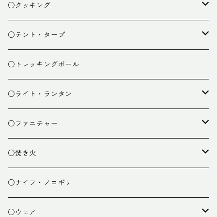
ザック
○クッキング
スタッフバッグ
クッカー
○テント・タープ
ザック小物
バーナー
テント
○トレッキングポール
カトラリー
タープ
○ライト・ランタン
クッキング小物
ペグ・ハンマー・小物
ライト
○ファニチャー
ランタン
テーブル
○焚き火
チェア
焚き火台
○ナイフ・ノコギリ
焚き火小物
○ウェア