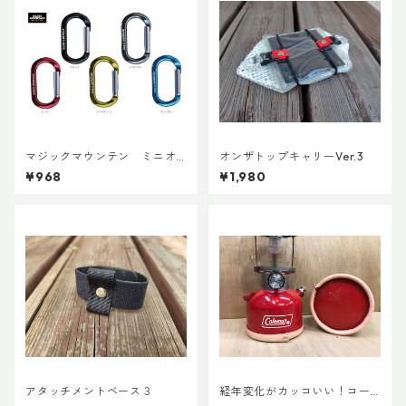
マジックマウンテン ミニオ
オンザトップキャリーVer.3
ーバルビナー
¥968
¥1,980
アタッチメントベース３
経年変化がカッコいい！コー
ルマン・ランタン用ボトムレ