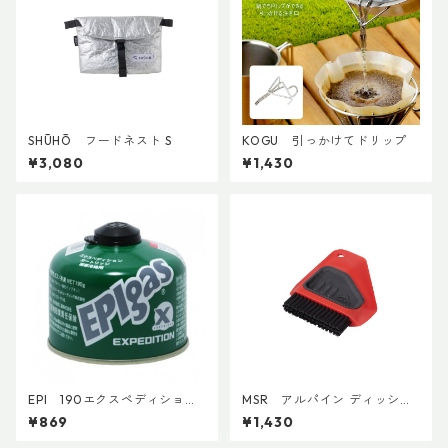
SHŪHŌ フードネスト S
KOGU 引っかけてドリップ
¥3,080
¥1,430
EPI 190エクスペディション
MSR アルパイン ディッシュ
カートリッジ
ブラシ／スクレイパー
¥869
¥1,430