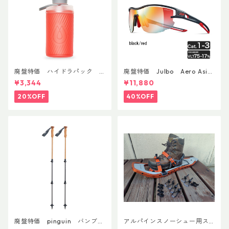
廃盤特価 ハイドラパック
廃盤特価 Julbo Aero Asia
フラックス 750ml
nFit
¥3,344
¥11,880
20%OFF
40%OFF
廃盤特価 pinguin バンブー
アルパインスノーシュー用ス
FLフォーム(ペア)
トラップキャッチ(ペア)