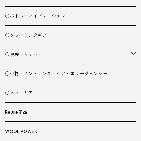
ミドルレイヤー
○ボトル・ハイドレーション
ベースレイヤー
○クライミングギア
パンツ
○寝袋・マット
グローブ
寝袋
○小物・メンテナンス・ケア・エマージェンシー
スパッツ・ゲイター
マット
○スノーギア
衣類小物
寝具小物
Reuse商品
アイウェア
WOOL POWER