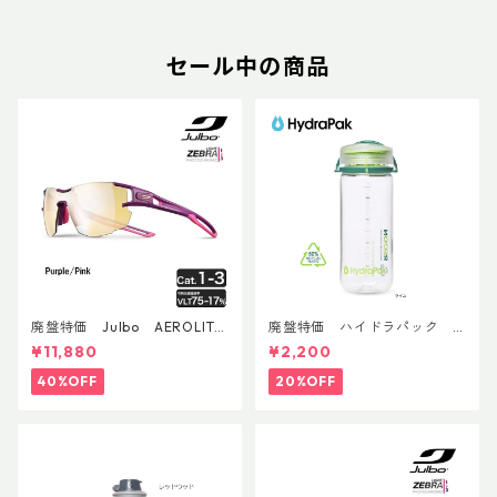
セール中の商品
廃盤特価 Julbo AEROLITE
廃盤特価 ハイドラパック
AsianFit
リーコン ツイスト＆シップ 50
¥11,880
¥2,200
0ml
40%OFF
20%OFF