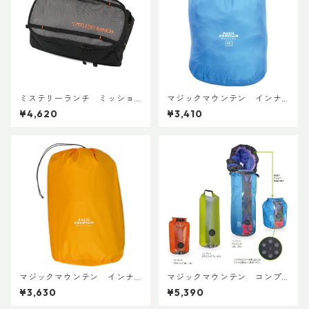
ミステリーランチ ミッショ
マジックマウンテン インナ
ンパッキングキューブ M ブ
ーパック20
¥4,620
¥3,410
ラック
マジックマウンテン インナ
マジックマウンテン コンプ
ーパック30
レスドライバッグ 20L
¥3,630
¥5,390