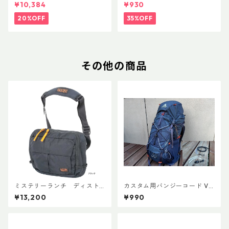
FLフォーム(ペア)
トラップキャッチ(ペア)
¥10,384
¥930
20%OFF
35%OFF
その他の商品
ミステリーランチ ディスト
カスタム用バンジーコード Ve
リクト８
r.3
¥13,200
¥990