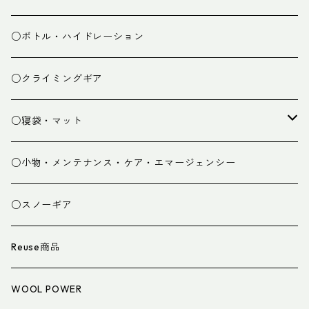
ミドルレイヤー
○ボトル・ハイドレーション
ベースレイヤー
○クライミングギア
パンツ
○寝袋・マット
グローブ
寝袋
○小物・メンテナンス・ケア・エマージェンシー
スパッツ・ゲイター
マット
○スノーギア
衣類小物
寝具小物
Reuse商品
アイウェア
WOOL POWER