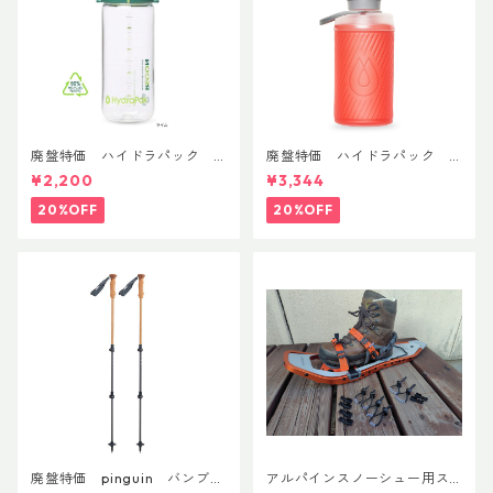
廃盤特価 ハイドラパック
廃盤特価 ハイドラパック
リーコン ツイスト＆シップ 50
フラックス 750ml
¥2,200
¥3,344
0ml
20%OFF
20%OFF
廃盤特価 pinguin バンブー
アルパインスノーシュー用ス