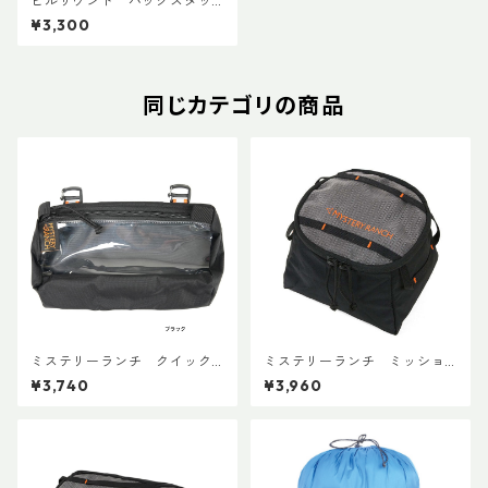
ヒルサウンド パックスタッ
ク40L+ トール グレー
¥3,300
同じカテゴリの商品
ミステリーランチ クイック
ミステリーランチ ミッショ
アタッチボイドバッグ スモー
ンパッキングキューブ S ブラ
¥3,740
¥3,960
ル
ック