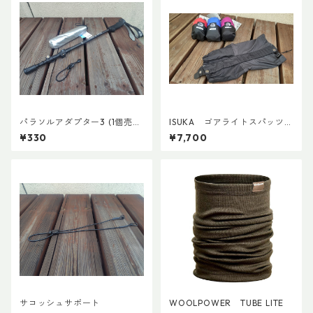
パラソルアダプター3 (1個売
ISUKA ゴアライトスパッツカ
り)
スタム BASE
¥330
¥7,700
サコッシュサポート
WOOLPOWER TUBE LITE