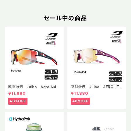
セール中の商品
廃盤特価 Julbo Aero Asia
廃盤特価 Julbo AEROLITE
nFit
AsianFit
¥11,880
¥11,880
40%OFF
40%OFF