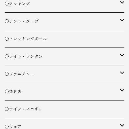
ザック
○クッキング
スタッフバッグ
クッカー
○テント・タープ
ザック小物
バーナー
テント
○トレッキングポール
カトラリー
タープ
○ライト・ランタン
クッキング小物
ペグ・ハンマー・小物
ライト
○ファニチャー
ランタン
テーブル
○焚き火
チェア
焚き火台
○ナイフ・ノコギリ
焚き火小物
○ウェア