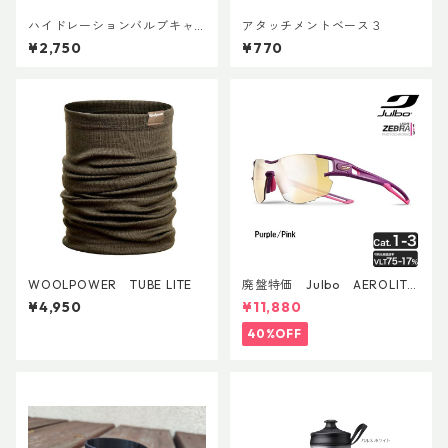
ハイドレーションバルブキャ
アタッチメントベース３
ッチ+チューブマグネット（全
¥2,750
¥770
メーカー対応モデル）
WOOLPOWER TUBE LITE
廃盤特価 Julbo AEROLITE
AsianFit
¥4,950
¥11,880
40%OFF