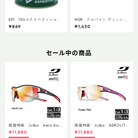
EPI 190エクスペディション
MSR アルパイン ディッシュ
カートリッジ
ブラシ／スクレイパー
¥869
¥1,430
セール中の商品
廃盤特価 Julbo Aero Asia
廃盤特価 Julbo AEROLITE
nFit
AsianFit
¥11,880
¥11,880