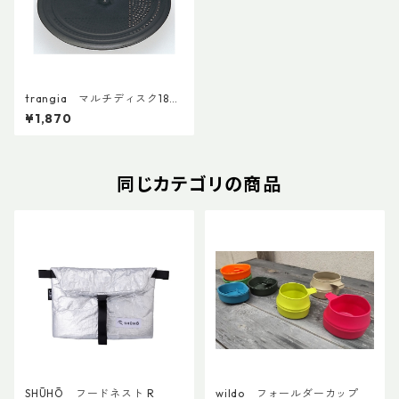
trangia マルチディスク18c
m
¥1,870
同じカテゴリの商品
SHŪHŌ フードネスト R
wildo フォールダーカップ