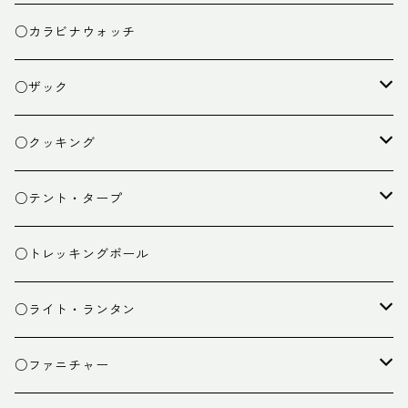
○カラビナウォッチ
○ザック
ザック
○クッキング
スタッフバッグ
クッカー
○テント・タープ
ザック小物
バーナー
テント
○トレッキングポール
カトラリー
タープ
○ライト・ランタン
クッキング小物
ペグ・ハンマー・小物
ライト
○ファニチャー