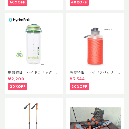
40%OFF
40%OFF
廃盤特価 ハイドラパック
廃盤特価 ハイドラパック
リーコン ツイスト＆シップ 50
フラックス 750ml
¥2,200
¥3,344
0ml
20%OFF
20%OFF