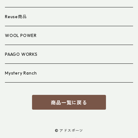
衣類小物
寝具小物
Reuse商品
アイウェア
WOOL POWER
PAAGO WORKS
Mystery Ranch
商品一覧に戻る
© アドスポーツ