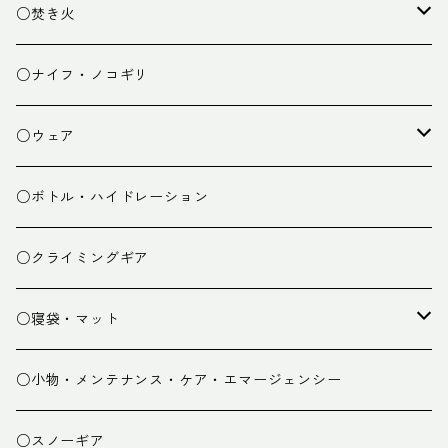
ランタン
テーブル
○焚き火
チェア
焚き火台
○ナイフ・ノコギリ
焚き火小物
○ウェア
ミドルレイヤー
○ボトル・ハイドレーション
ベースレイヤー
○クライミングギア
パンツ
○寝袋・マット
グローブ
寝袋
○小物・メンテナンス・ケア・エマージェンシー
スパッツ・ゲイター
マット
○スノーギア