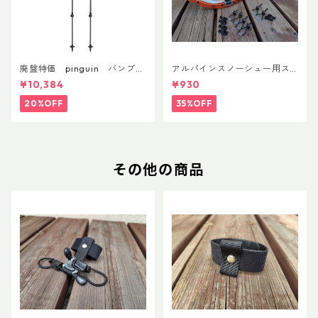
廃盤特価 pinguin バンブー
アルパインスノーシュー用ス
FLフォーム(ペア)
トラップキャッチ(ペア)
¥10,384
¥930
20%OFF
35%OFF
その他の商品