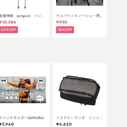
廃盤特価 pinguin バンブ
アルパインスノーシュー用
ーFLフォーム(ペア)
ストラップキャッチ(ペア)
¥10,384
¥930
20%OFF
35%OFF
ストックホルダーSAMURAI
ミステリーランチ ミッシ
ョンパッキングキューブ M
¥3,960
¥4,620
ブラック