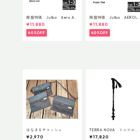
廃盤特価 Julbo Aero Asi
廃盤特価 Julbo AEROLI
anFit
E AsianFit
¥11,880
¥11,880
40%OFF
40%OFF
はなまるサコッシュ
TERRA NOVA トレイルカ
ーボンADDカスタム Ver.2
¥2,970
¥17,820
(ペア)