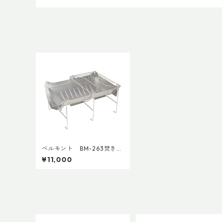
ベルモント BM-263焚き火
台 TABI (収納ケース付）
¥11,000