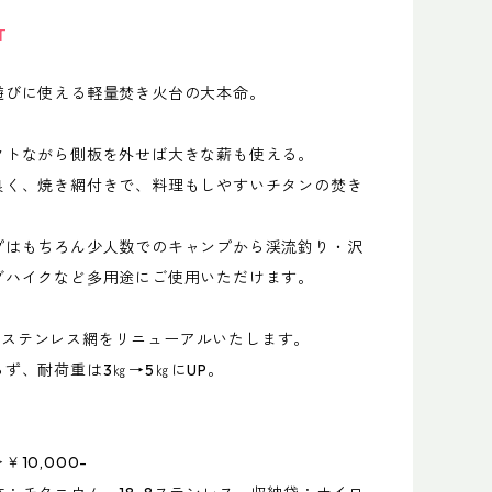
T
遊びに使える軽量焚き火台の大本命。
クトながら側板を外せば大きな薪も使える。
良く、焼き網付きで、料理もしやすいチタンの焚き
プはもちろん少人数でのキャンプから渓流釣り・沢
グハイクなど多用途にご使用いただけます。
.1よりステンレス網をリニューアルいたします。
らず、耐荷重は3㎏→5㎏にUP。
10,000-