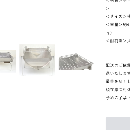
＜材質＞本体
ン
＜サイズ＞使用
＜重量＞約4
ｇ）
＜耐荷重＞火
配送のご依
送いたしま
最善を尽く
頭在庫に相
予めご了承