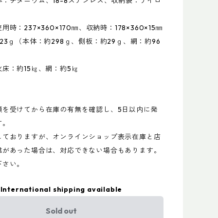
：チタニウム、18-8ステンレス、収納袋：ナイロ
時：237×360×170㎜、収納時：178×360×15㎜
23ｇ（本体：約298ｇ、側板：約29ｇ、網：約96
床：約15㎏、網：約5㎏
頼を受けてから在庫の有無を確認し、5日以内に発
す。
しておりますが、オンラインショップ表示在庫と店
違があった場合は、対応できない場合もあります。
下さい。
International shipping available
Sold out