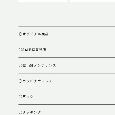
◎オリジナル商品
○SALE廃盤特価
○登山靴メンテナンス
○カラビナウォッチ
○ザック
ザック
○クッキング