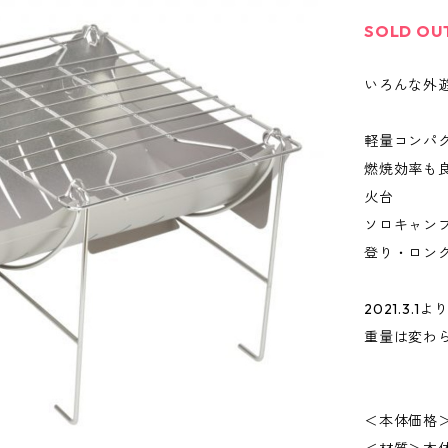
SOLD OU
いろんな外
軽量コンパ
燃焼効率も
火台
ソロキャン
登り・ロン
2021.3
重量は変わ
＜本体価格＞￥