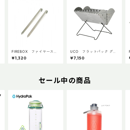
E
FIREBOX ファイヤーステ
UCO フラットパック グリ
ィック（２本）
ル＆ファイヤーピット
¥1,320
¥7,150
セール中の商品