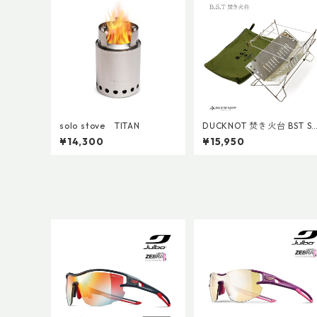
solo stove TITAN
DUCKNOT 焚き火台 BST S
T
¥14,300
¥15,950