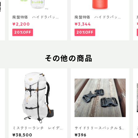
T
廃盤特価 ハイドラパッ
廃盤特価 ハイドラパッ
ク リーコン ツイスト＆シ
ク フラックス 750ml
¥2,200
¥3,344
ップ 500ml
20%OFF
20%OFF
その他の商品
ミステリーランチ レイデ
サイドリリースバックル SR
ィックス47
GMD 両引き 20mm (２個)
¥38,500
¥396