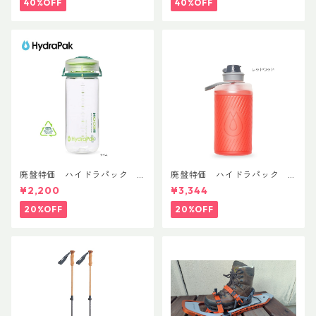
40%OFF
40%OFF
廃盤特価 ハイドラパック
廃盤特価 ハイドラパック
リーコン ツイスト＆シップ 50
フラックス 750ml
¥2,200
¥3,344
0ml
20%OFF
20%OFF