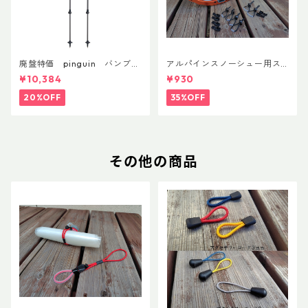
廃盤特価 pinguin バンブー
アルパインスノーシュー用ス
FLフォーム(ペア)
トラップキャッチ(ペア)
¥10,384
¥930
20%OFF
35%OFF
その他の商品