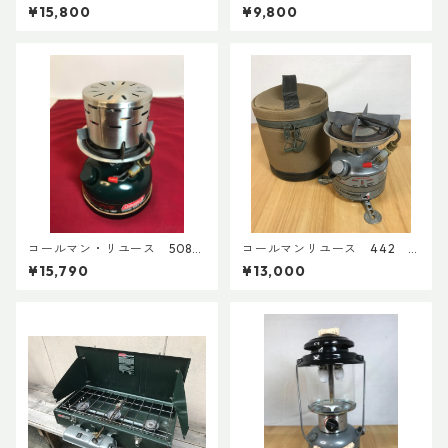
2009年2月製 点検整備
92年11月製 点検整備済 395
¥15,800
¥9,800
済 8688
0
コールマン・リユース 508A
コールマンリユース 442 1
1997年9月製 点検整備済
991年12月製 点検整備済 36
¥15,790
¥13,000
4196
02