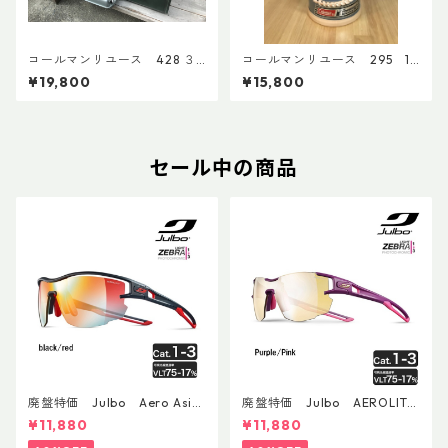
コールマンリユース 428 ３
コールマンリユース 295 19
バーナー 1993年3月 点検整
92年6月製 点検整備済 390
¥19,800
¥15,800
備済 4396
6
セール中の商品
廃盤特価 Julbo Aero Asia
廃盤特価 Julbo AEROLITE
nFit
AsianFit
¥11,880
¥11,880