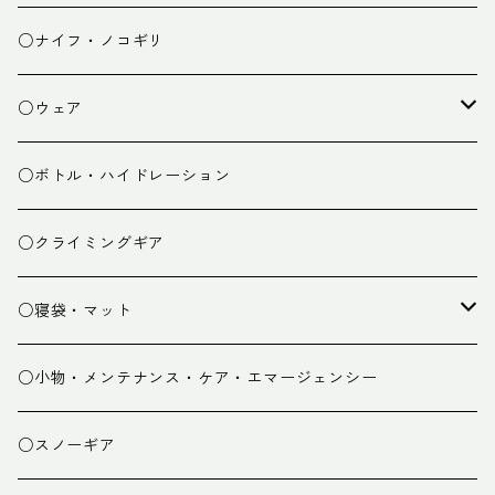
チェア
焚き火台
○ナイフ・ノコギリ
焚き火小物
○ウェア
ミドルレイヤー
○ボトル・ハイドレーション
ベースレイヤー
○クライミングギア
パンツ
○寝袋・マット
グローブ
寝袋
○小物・メンテナンス・ケア・エマージェンシー
スパッツ・ゲイター
マット
○スノーギア