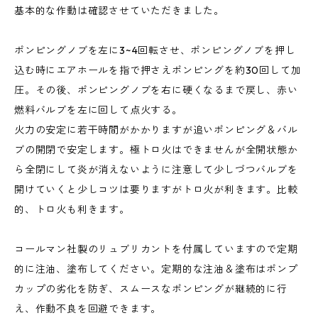
基本的な作動は確認させていただきました。
ポンピングノブを左に3~4回転させ、ポンピングノブを押し
込む時にエアホールを指で押さえポンピングを約30回して加
圧。その後、ポンピングノブを右に硬くなるまで戻し、赤い
燃料バルブを左に回して点火する。
火力の安定に若干時間がかかりますが追いポンピング＆バル
ブの開閉で安定します。極トロ火はできませんが全開状態か
ら全閉にして炎が消えないように注意して少しづつバルブを
開けていくと少しコツは要りますがトロ火が利きます。比較
的、トロ火も利きます。
コールマン社製のリュブリカントを付属していますので定期
的に注油、塗布してください。定期的な注油＆塗布はポンプ
カップの劣化を防ぎ、スムースなポンピングが継続的に行
え、作動不良を回避できます。