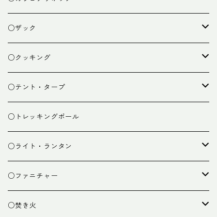
○ザック
ザック
○クッキング
スタッフバッグ
クッカー
○テント・タープ
ザック小物
バーナー
テント
○トレッキングポール
カトラリー
タープ
○ライト・ランタン
クッキング小物
ペグ・ハンマー・小物
ライト
○ファニチャー
ランタン
テーブル
○焚き火