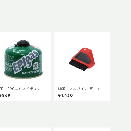
EPI 190エクスペディショ
MSR アルパイン ディッシ
ンカートリッジ
ュブラシ／スクレイパー
¥869
¥1,430