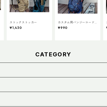
ストックストッカー
カスタム用バンジーコード V
er.3
¥1,430
¥990
CATEGORY