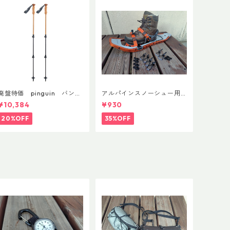
廃盤特価 pinguin バンブ
アルパインスノーシュー用
ーFLフォーム(ペア)
ストラップキャッチ(ペア)
¥10,384
¥930
20%OFF
35%OFF