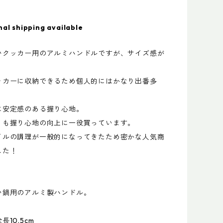
nal shipping available
いクッカー用のアルミハンドルですが、サイズ感が
ッカーに収納できるため個人的にはかなり出番多
に安定感のある握り心地。
ミも握り心地の向上に一役買っています。
イルの調理が一般的になってきたため密かな人気商
した！
い鍋用のアルミ製ハンドル。
10.5cm