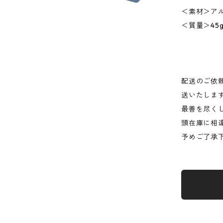
＜素材＞ア
＜質量＞45
配送のご依
送いたしま
最善を尽く
頭在庫に相
予めご了承