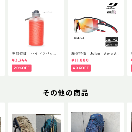
廃盤特価 ハイドラパッ
廃盤特価 Julbo Aero Asi
ク フラックス 750ml
anFit
¥3,344
¥11,880
20%OFF
40%OFF
その他の商品