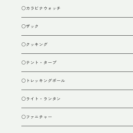
○カラビナウォッチ
○ザック
ザック
○クッキング
スタッフバッグ
クッカー
○テント・タープ
ザック小物
バーナー
テント
○トレッキングポール
カトラリー
タープ
○ライト・ランタン
クッキング小物
ペグ・ハンマー・小物
ライト
○ファニチャー