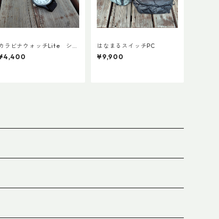
カラビナウォッチLite シチ
はなまるスイッチPC
ズンQ＆Q アナログソーラ
¥4,400
¥9,900
ー