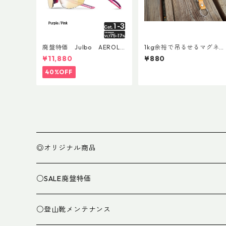
廃盤特価 Julbo AEROLIT
1kg余裕で吊るせるマグネッ
E AsianFit
トキーホルダー
¥11,880
¥880
40%OFF
◎オリジナル商品
○SALE廃盤特価
○登山靴メンテナンス