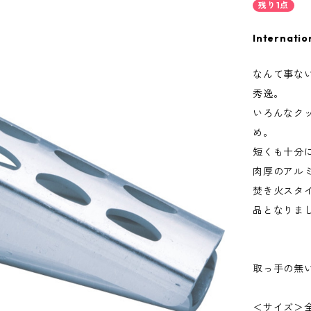
残り1点
Internatio
なんて事な
秀逸。
いろんなク
め。
短くも十分
肉厚のアル
焚き火スタ
品となりま
取っ手の無
＜サイズ＞全長