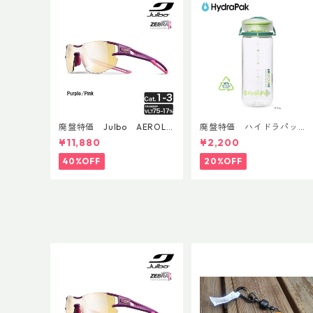
廃盤特価 Julbo AEROLIT
廃盤特価 ハイドラパッ
E AsianFit
ク リーコン ツイスト＆シ
¥11,880
¥2,200
ップ 500ml
40%OFF
20%OFF