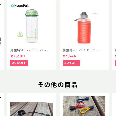
T
廃盤特価 ハイドラパッ
廃盤特価 ハイドラパッ
ク リーコン ツイスト＆シ
ク フラックス 750ml
¥2,200
¥3,344
ップ 500ml
20%OFF
20%OFF
その他の商品