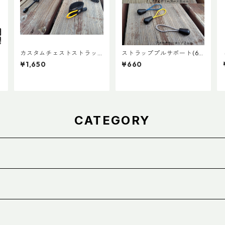
T
カスタムチェストストラッ
ストラッププルサポート(6
プ Ver.2
個セット)
¥1,650
¥660
CATEGORY