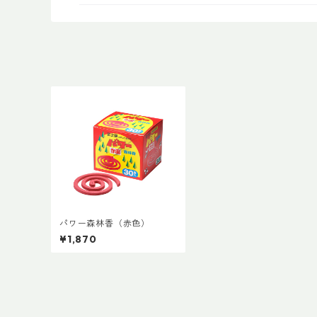
パワー森林香（赤色）
¥1,870