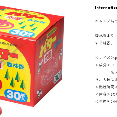
Internatio
キャンプ時
森林香より
する線香。
＜サイズ＞φ1
＜成分＞ メ
※メトフ
り、人体に
＜燃焼時間＞
＜内容＞30
＜生産国＞MAD