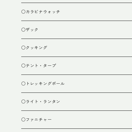
○カラビナウォッチ
○ザック
ザック
○クッキング
スタッフバッグ
クッカー
○テント・タープ
ザック小物
バーナー
テント
○トレッキングポール
カトラリー
タープ
○ライト・ランタン
クッキング小物
ペグ・ハンマー・小物
ライト
○ファニチャー