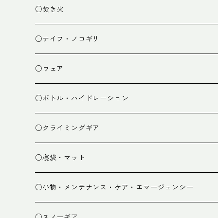
ランタン
テーブル
○焚き火
チェア
焚き火台
○ナイフ・ノコギリ
焚き火小物
○ウェア
ミドルレイヤー
○ボトル・ハイドレーション
ベースレイヤー
○クライミングギア
パンツ
○寝袋・マット
グローブ
寝袋
○小物・メンテナンス・ケア・エマージェンシー
スパッツ・ゲイター
マット
○スノーギア