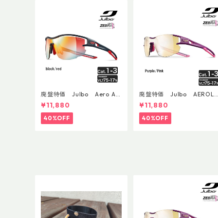
廃盤特価 Julbo Aero Asi
廃盤特価 Julbo AEROLI
anFit
E AsianFit
¥11,880
¥11,880
40%OFF
40%OFF