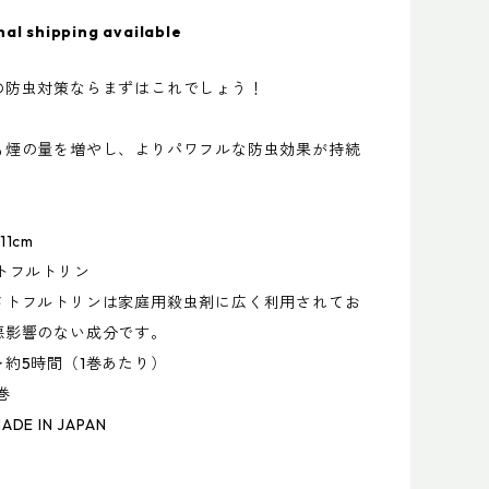
nal shipping available
の防虫対策ならまずはこれでしょう！
も煙の量を増やし、よりパワフルな防虫効果が持続
1cm
トフルトリン
ルトリンは家庭用殺虫剤に広く利用されてお
悪影響のない成分です。
約5時間（1巻あたり）
巻
E IN JAPAN