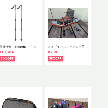
廃盤特価 pinguin バンブ
アルパインスノーシュー用
ーFLフォーム(ペア)
ストラップキャッチ(ペア)
¥10,384
¥930
20%OFF
35%OFF