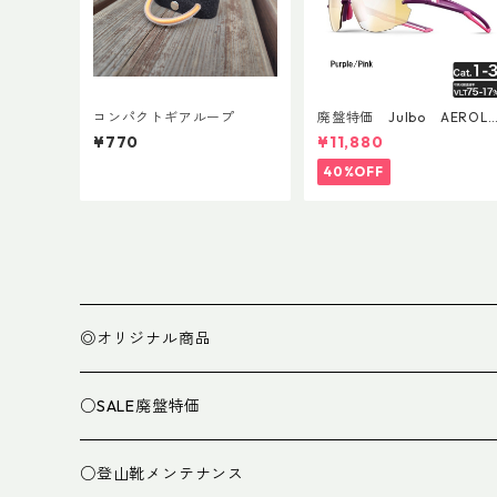
コンパクトギアループ
廃盤特価 Julbo AEROLI
E AsianFit
¥770
¥11,880
40%OFF
◎オリジナル商品
○SALE廃盤特価
○登山靴メンテナンス