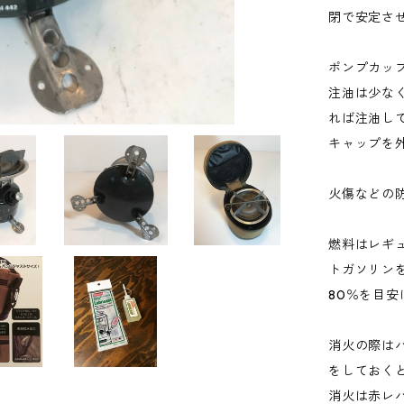
閉で安定さ
ポンプカッ
注油は少な
れば注油し
キャップを
火傷などの
燃料はレギ
トガソリン
80％を目
消火の際は
をしておく
消火は赤レ