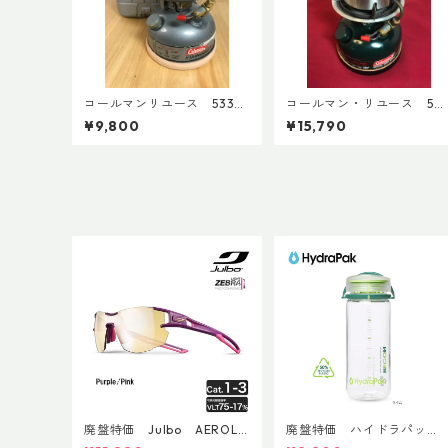
コールマンリユース 533
コールマン・リユース 50
1992年11月製 点検整備済
A 1997年9月製 点検整備
¥9,800
¥15,790
3950
済 4196
廃盤特価 Julbo AEROLIT
廃盤特価 ハイドラパッ
E AsianFit
ク リーコン ツイスト＆シ