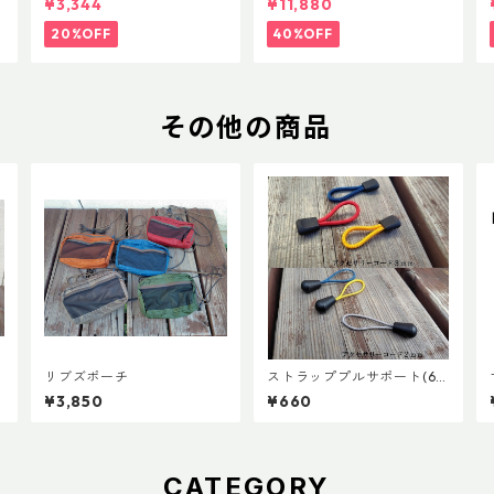
¥3,344
¥11,880
20%OFF
40%OFF
その他の商品
V
リブズポーチ
ストラッププルサポート(6
個セット)
¥3,850
¥660
CATEGORY