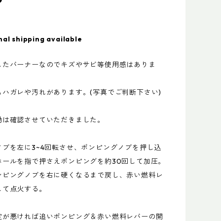
nal shipping available
したバーナーなのでキズやサビ等使用感はありま
もハガレや汚れがあります。(写真でご判断下さい)
動は確認させていただきました。
ノブを左に3~4回転させ、ポンピングノブを押し込
ホールを指で押さえポンピングを約30回して加圧。
ンピングノブを右に硬くなるまで戻し、赤い燃料レ
して点火する。
定が悪ければ追いポンピング＆赤い燃料レバーの開