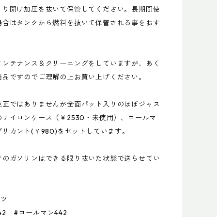
くり開け加圧を抜いて保管してください。長期間使
場合はタンクから燃料を抜いて保管される事をおす
。
メンテナンス＆クリーニングをしていますが、あく
商品ですのでご理解の上お買い上げください。
純正ではありませんが全面パット入りのほぼジャス
のナイロンケース（￥2530・未使用）、コールマ
リカント(￥980)をセットしています。
クのガソリンはできる限り抜いた状態で送らせてい
。
ーツ
n442 #コールマン442