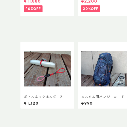
¥11,880
¥2,200
ップ 500ml
40%OFF
20%OFF
ボトルネックホルダー2
カスタム用バンジーコード 
er.3
¥1,320
¥990