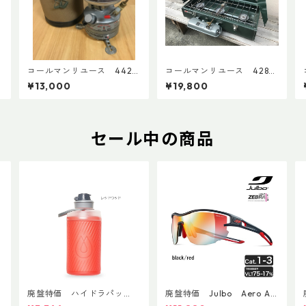
8
コールマンリユース 442
コールマンリユース 428
1991年12月製 点検整備
３バーナー 1993年3月 点
¥13,000
¥19,800
済 3602
検整備済 4396
セール中の商品
廃盤特価 ハイドラパッ
廃盤特価 Julbo Aero Asi
ク フラックス 750ml
anFit