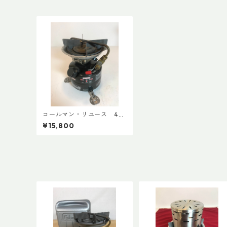
コールマン・リユース 44
2 2009年2月製 点検整備
¥15,800
済 8688