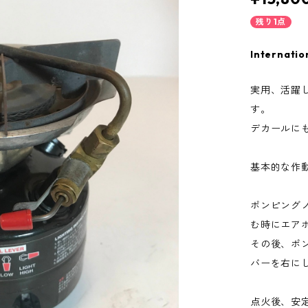
残り1点
Internatio
実用、活躍
す。
デカールに
基本的な作
ポンピング
む時にエア
その後、ポ
バーを右に
点火後、安