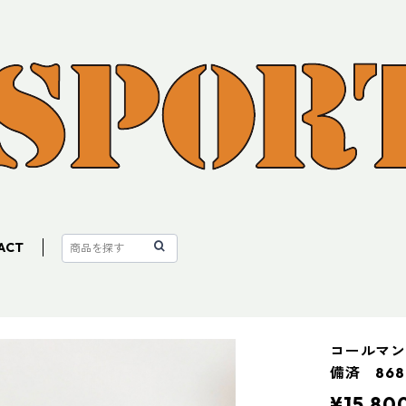
ACT
コールマン
備済 868
¥15,80