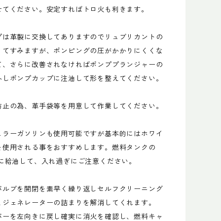
せてください。安定すればトロ火も利きます。
プは革製に交換してありますのでリュブリカントの
くてすみますが、ポンピングの圧がかかりにくくな
て、さらに改善されなければポンププランジャーの
外しポンプカップに注油して形を整えてください。
防止の為、革手袋等を用意して作業してください。
ュラーガソリンも使用可能ですが基本的にはホワイ
を使用される事をおすすめします。燃料タンクの
安に給油して、入れ過ぎにご注意ください。
バルブを開閉を素早く繰り返しセルフクリーニング
とジェネレーターの詰まりを解消してくれます。
バーを左向きに戻し確実に消火を確認し、燃料キャ