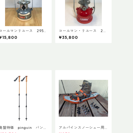
コールマンリユース 295
コールマン・リユース 20
1992年6月製 点検整備済
0A 1966年7月製 点検整
¥15,800
¥35,800
3906
備済 4265
廃盤特価 pinguin バンブ
アルパインスノーシュー用
ーFLフォーム(ペア)
ストラップキャッチ(ペア)