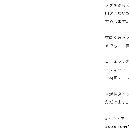
ップをゆっ
用されない
すめします
可能な限り
までも中古
コールマン
トフィット
ン純正リュブ
＊燃料タン
ただきます
#アドスポ
#colema