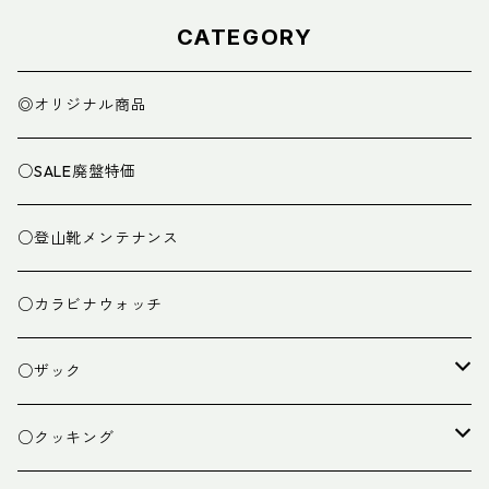
CATEGORY
◎オリジナル商品
○SALE廃盤特価
○登山靴メンテナンス
○カラビナウォッチ
○ザック
ザック
○クッキング