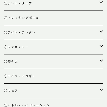
スタッフバッグ
クッカー
○テント・タープ
ザック小物
バーナー
テント
○トレッキングポール
カトラリー
タープ
○ライト・ランタン
クッキング小物
ペグ・ハンマー・小物
ライト
○ファニチャー
ランタン
テーブル
○焚き火
チェア
焚き火台
○ナイフ・ノコギリ
焚き火小物
○ウェア
ミドルレイヤー
○ボトル・ハイドレーション