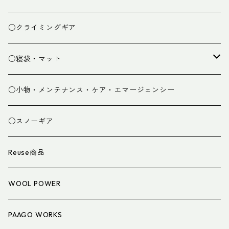
ベースレイヤー
○クライミングギア
パンツ
○寝袋・マット
グローブ
寝袋
○小物・メンテナンス・ケア・エマージェンシー
スパッツ・ゲイター
マット
○スノーギア
衣類小物
寝具小物
Reuse商品
アイウェア
WOOL POWER
PAAGO WORKS