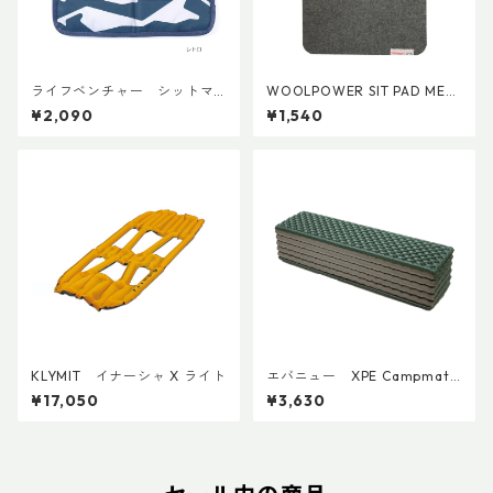
ライフベンチャー シットマ
WOOLPOWER SIT PAD MEDI
ット
UM
¥2,090
¥1,540
KLYMIT イナーシャ X ライト
エバニュー XPE Campmat
EBA550
¥17,050
¥3,630