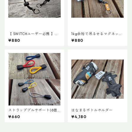
【 SWITCHユーザー必携 】ス
1kg余裕で吊るせるマグネット
イッチ用アタッチメント(ペア)
キーホルダー
¥880
¥880
ストラッププルサポート(6個
はなまるボトルホルダー
セット)
¥660
¥4,180