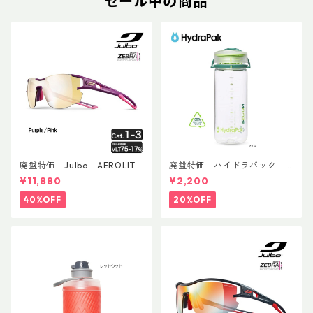
セール中の商品
廃盤特価 Julbo AEROLITE
廃盤特価 ハイドラパック
AsianFit
リーコン ツイスト＆シップ 50
¥11,880
¥2,200
0ml
40%OFF
20%OFF