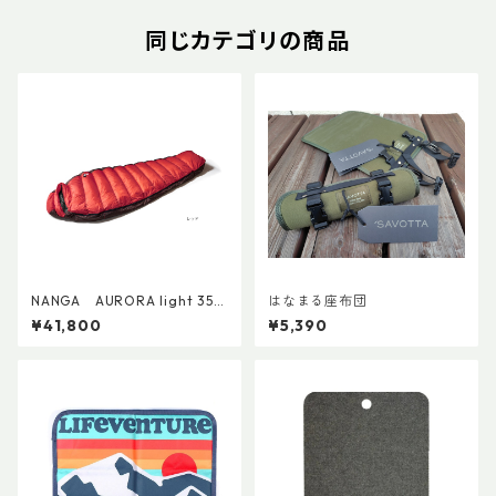
同じカテゴリの商品
NANGA AURORA light 350
はなまる座布団
DX / オーロラライト350DX
¥41,800
¥5,390
ショート