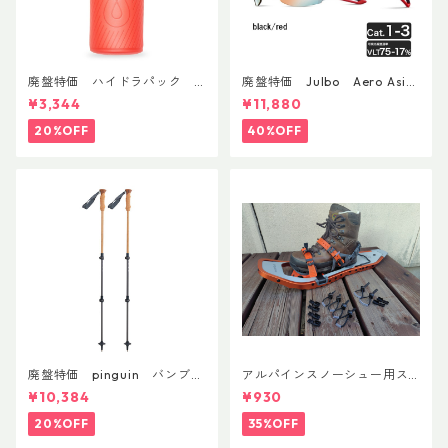
廃盤特価 ハイドラパック
廃盤特価 Julbo Aero Asia
フラックス 750ml
nFit
¥3,344
¥11,880
20%OFF
40%OFF
廃盤特価 pinguin バンブー
アルパインスノーシュー用ス
FLフォーム(ペア)
トラップキャッチ(ペア)
¥10,384
¥930
20%OFF
35%OFF