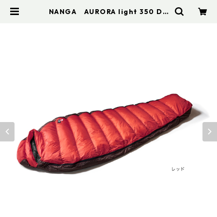
NANGA AURORA light 350 DX
/ オーロラライト350DX レギュラー
| アドスポーツ