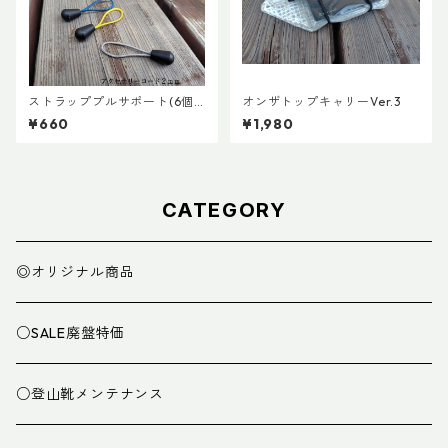
ストラッププルサポート(6個
オンザトップキャリーVer.3
セット)
¥660
¥1,980
CATEGORY
◎オリジナル商品
○SALE廃盤特価
○登山靴メンテナンス