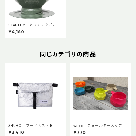
STANLEY クラシックプアオ
ーバー
¥4,180
同じカテゴリの商品
SHŪHŌ フードネスト R
wildo フォールダーカップ
¥3,410
¥770