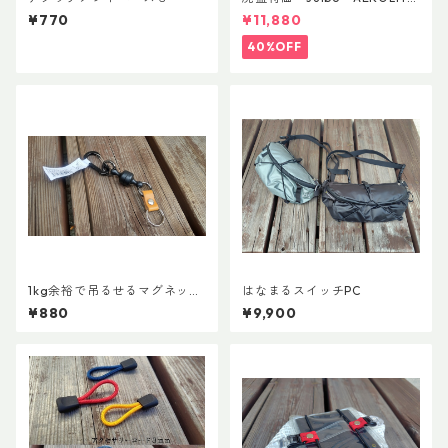
AsianFit
¥770
¥11,880
40%OFF
1kg余裕で吊るせるマグネット
はなまるスイッチPC
キーホルダー
¥880
¥9,900