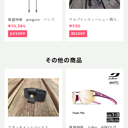
廃盤特価 pinguin バンブー
アルパインスノーシュー用ス
FLフォーム(ペア)
トラップキャッチ(ペア)
¥10,384
¥930
20%OFF
35%OFF
その他の商品
アタッチメントベース３
廃盤特価 Julbo AEROLITE