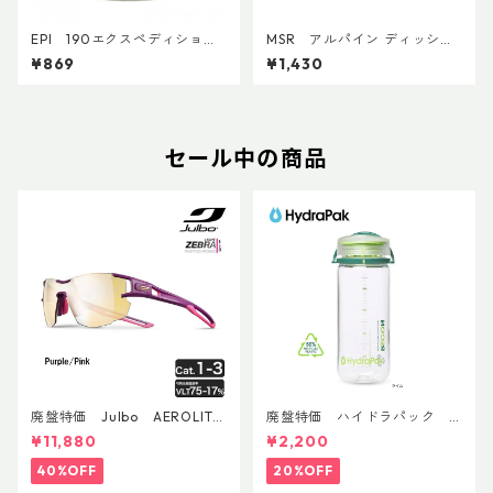
EPI 190エクスペディション
MSR アルパイン ディッシュ
カートリッジ
ブラシ／スクレイパー
¥869
¥1,430
セール中の商品
廃盤特価 Julbo AEROLITE
廃盤特価 ハイドラパック
AsianFit
リーコン ツイスト＆シップ 50
¥11,880
¥2,200
0ml
40%OFF
20%OFF