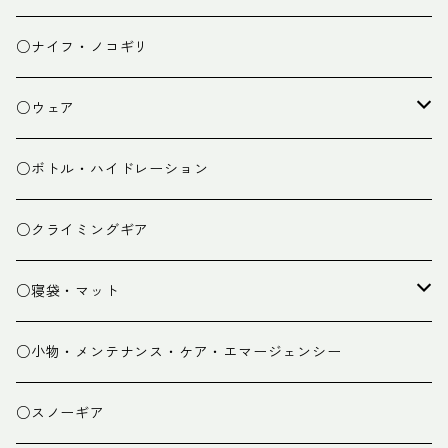
チェア
焚き火台
○ナイフ・ノコギリ
焚き火小物
○ウェア
ミドルレイヤー
○ボトル・ハイドレーション
ベースレイヤー
○クライミングギア
パンツ
○寝袋・マット
グローブ
寝袋
○小物・メンテナンス・ケア・エマージェンシー
スパッツ・ゲイター
マット
○スノーギア