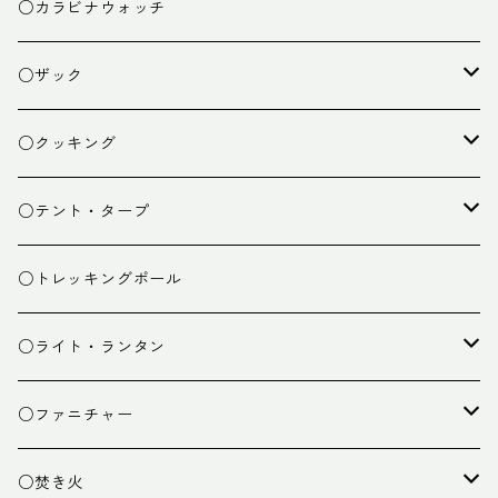
○カラビナウォッチ
○ザック
ザック
○クッキング
スタッフバッグ
クッカー
○テント・タープ
ザック小物
バーナー
テント
○トレッキングポール
カトラリー
タープ
○ライト・ランタン
クッキング小物
ペグ・ハンマー・小物
ライト
○ファニチャー
ランタン
テーブル
○焚き火