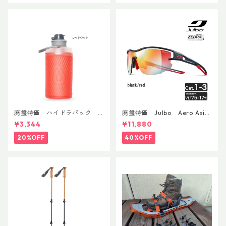
廃盤特価 ハイドラパック
廃盤特価 Julbo Aero Asia
フラックス 750ml
nFit
¥3,344
¥11,880
20%OFF
40%OFF