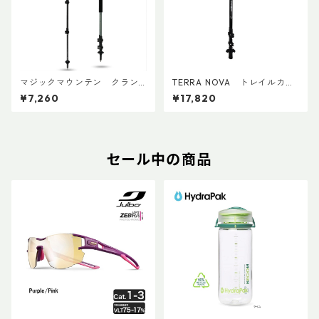
マジックマウンテン クラン
TERRA NOVA トレイルカー
プペアー(ペア)
ボンADDカスタム Ver.2 (ペ
¥7,260
¥17,820
ア)
セール中の商品