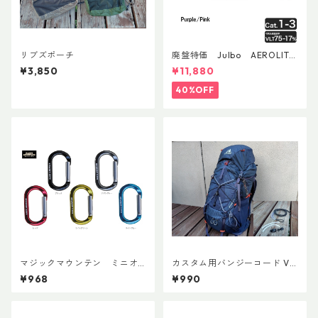
リブズポーチ
廃盤特価 Julbo AEROLITE
AsianFit
¥3,850
¥11,880
40%OFF
マジックマウンテン ミニオ
カスタム用バンジーコード Ve
ーバルビナー
r.3
¥968
¥990