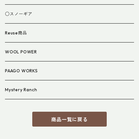
スパッツ・ゲイター
マット
○スノーギア
衣類小物
寝具小物
Reuse商品
アイウェア
WOOL POWER
PAAGO WORKS
Mystery Ranch
商品一覧に戻る