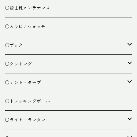
○登山靴メンテナンス
○カラビナウォッチ
○ザック
ザック
○クッキング
スタッフバッグ
クッカー
○テント・タープ
ザック小物
バーナー
テント
○トレッキングポール
カトラリー
タープ
○ライト・ランタン