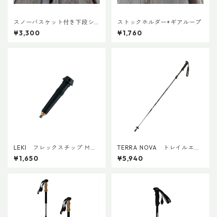
スノーバスケット付き下段シ
ストックホルダー+ギアループ
ャフト(ペア)
¥3,300
¥1,760
LEKI フレックスチップ Ｍ（1
TERRA NOVA トレイルエリ
個）
ート(1本)
¥1,650
¥5,940