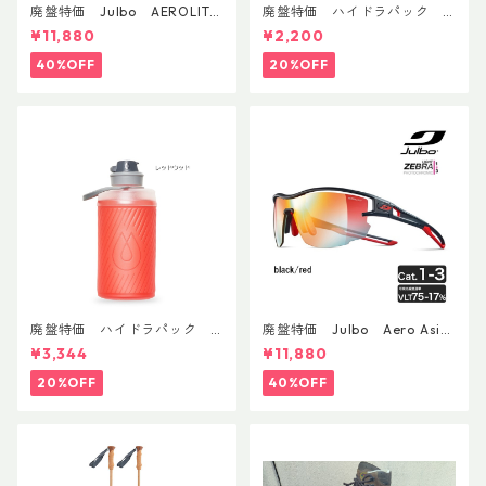
廃盤特価 Julbo AEROLITE
廃盤特価 ハイドラパック
AsianFit
リーコン ツイスト＆シップ 50
¥11,880
¥2,200
0ml
40%OFF
20%OFF
廃盤特価 ハイドラパック
廃盤特価 Julbo Aero Asia
フラックス 750ml
nFit
¥3,344
¥11,880
20%OFF
40%OFF