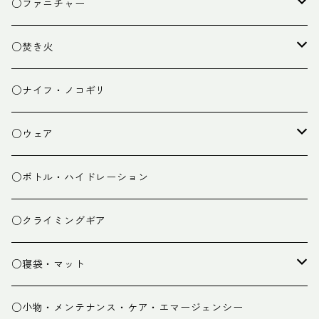
クッキング小物
ペグ・ハンマー・小物
ライト
○ファニチャー
ランタン
テーブル
○焚き火
チェア
焚き火台
○ナイフ・ノコギリ
焚き火小物
○ウェア
ミドルレイヤー
○ボトル・ハイドレーション
ベースレイヤー
○クライミングギア
パンツ
○寝袋・マット
グローブ
寝袋
○小物・メンテナンス・ケア・エマージェンシー