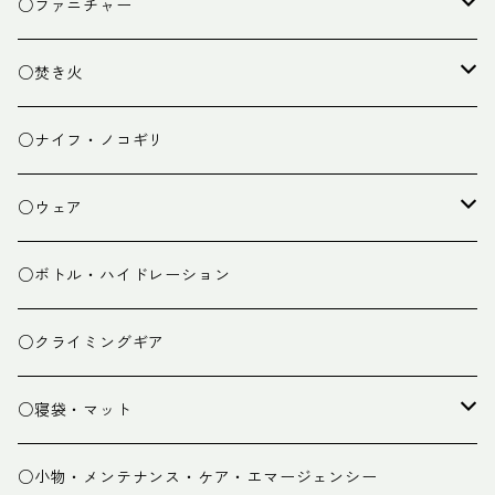
クッキング小物
ペグ・ハンマー・小物
ライト
○ファニチャー
ランタン
テーブル
○焚き火
チェア
焚き火台
○ナイフ・ノコギリ
焚き火小物
○ウェア
ミドルレイヤー
○ボトル・ハイドレーション
ベースレイヤー
○クライミングギア
パンツ
○寝袋・マット
グローブ
寝袋
○小物・メンテナンス・ケア・エマージェンシー