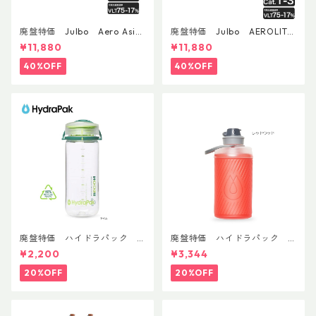
廃盤特価 Julbo Aero Asia
廃盤特価 Julbo AEROLITE
nFit
AsianFit
¥11,880
¥11,880
40%OFF
40%OFF
廃盤特価 ハイドラパック
廃盤特価 ハイドラパック
リーコン ツイスト＆シップ 50
フラックス 750ml
¥2,200
¥3,344
0ml
20%OFF
20%OFF