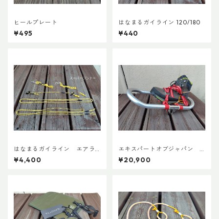
ヒールプレート
はなまるガイライン 120/180
¥495
¥440
はなまるガイライン エアラ
エキスパートオブジャパン
イズ張り綱セット
スノーシューズL ADDカスタ
¥4,400
¥20,900
ムVer.5