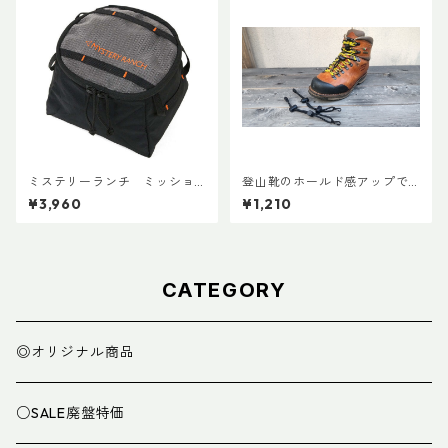
ミステリーランチ ミッショ
登山靴のホールド感アップで
ンパッキングキューブ S ブラ
快適登山 アンクルフィット Ve
¥3,960
¥1,210
ック
r.3 (ペア)
CATEGORY
◎オリジナル商品
○SALE廃盤特価