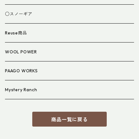
スパッツ・ゲイター
マット
○スノーギア
衣類小物
寝具小物
Reuse商品
アイウェア
WOOL POWER
PAAGO WORKS
Mystery Ranch
商品一覧に戻る