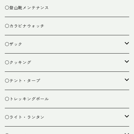
○登山靴メンテナンス
○カラビナウォッチ
○ザック
ザック
○クッキング
スタッフバッグ
クッカー
○テント・タープ
ザック小物
バーナー
テント
○トレッキングポール
カトラリー
タープ
○ライト・ランタン