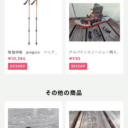
廃盤特価 pinguin バンブー
アルパインスノーシュー用ス
FLフォーム(ペア)
トラップキャッチ(ペア)
¥10,384
¥930
20%OFF
35%OFF
その他の商品