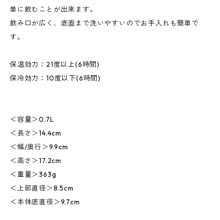
単に飲むことが出来ます。
飲み口が広く、底面まで洗いやすいのでお手入れも簡単で
す。
保温効力：21度以上(6時間)
保冷効力：10度以下(6時間)
＜容量＞0.7L
＜長さ＞14.4cm
＜幅/奥行＞9.9cm
＜高さ＞17.2cm
＜重量＞363g
＜上部直径＞8.5cm
＜本体底直径＞9.7cm