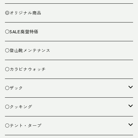
◎オリジナル商品
○SALE廃盤特価
○登山靴メンテナンス
○カラビナウォッチ
○ザック
ザック
○クッキング
スタッフバッグ
クッカー
○テント・タープ