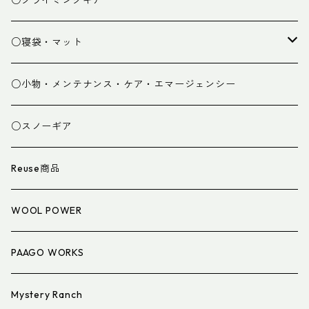
○クライミングギア
パンツ
○寝袋・マット
グローブ
寝袋
○小物・メンテナンス・ケア・エマージェンシー
スパッツ・ゲイター
マット
○スノーギア
衣類小物
寝具小物
Reuse商品
アイウェア
WOOL POWER
PAAGO WORKS
Mystery Ranch