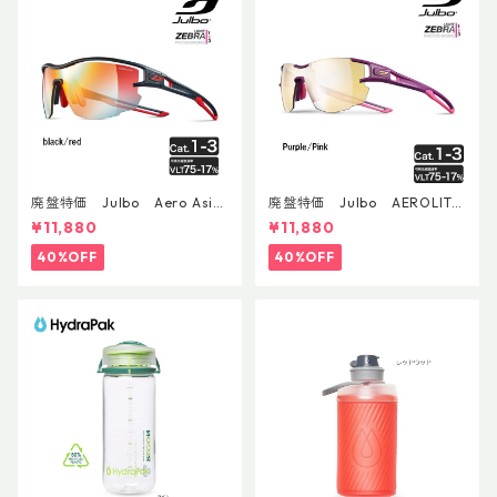
廃盤特価 Julbo Aero Asia
廃盤特価 Julbo AEROLITE
nFit
AsianFit
¥11,880
¥11,880
40%OFF
40%OFF