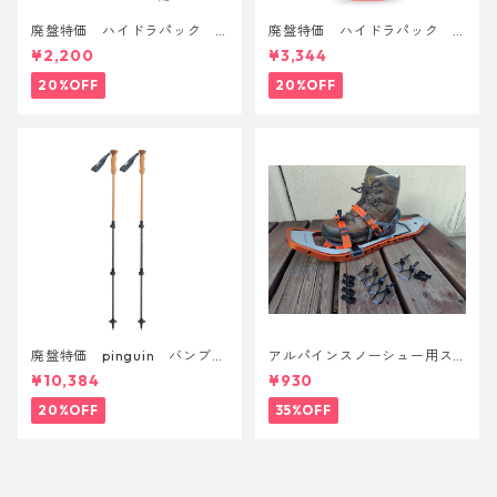
廃盤特価 ハイドラパック
廃盤特価 ハイドラパック
リーコン ツイスト＆シップ 50
フラックス 750ml
¥2,200
¥3,344
0ml
20%OFF
20%OFF
廃盤特価 pinguin バンブー
アルパインスノーシュー用ス
FLフォーム(ペア)
トラップキャッチ(ペア)
¥10,384
¥930
20%OFF
35%OFF