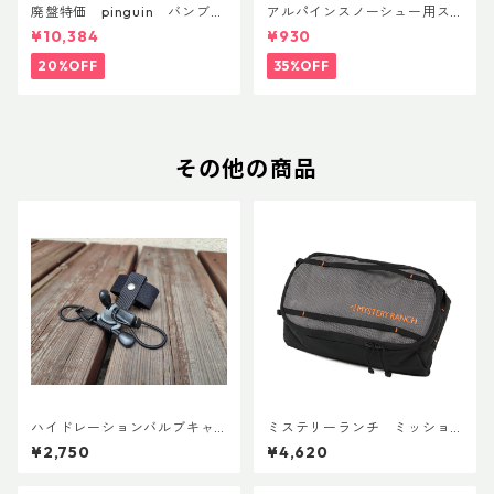
廃盤特価 pinguin バンブー
アルパインスノーシュー用ス
FLフォーム(ペア)
トラップキャッチ(ペア)
¥10,384
¥930
20%OFF
35%OFF
その他の商品
ハイドレーションバルブキャ
ミステリーランチ ミッショ
ッチ+チューブマグネット（全
ンパッキングキューブ M ブ
¥2,750
¥4,620
メーカー対応モデル）
ラック