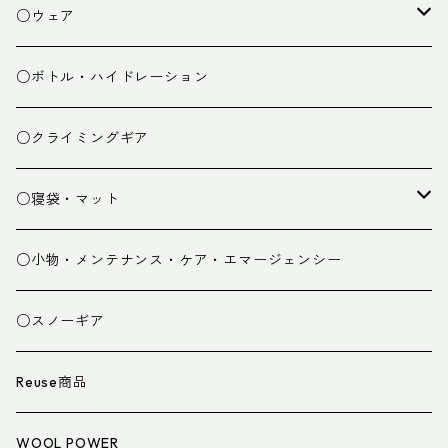
焚き火小物
○ウェア
ミドルレイヤー
○ボトル・ハイドレーション
ベースレイヤー
○クライミングギア
パンツ
○寝袋・マット
グローブ
寝袋
○小物・メンテナンス・ケア・エマージェンシー
スパッツ・ゲイター
マット
○スノーギア
衣類小物
寝具小物
Reuse商品
アイウェア
WOOL POWER