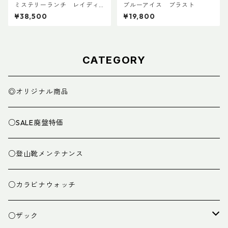
ミステリーランチ レイディ
ブルーアイス ブラスト
ックス47
¥38,500
¥19,800
CATEGORY
◎オリジナル商品
○SALE廃盤特価
○登山靴メンテナンス
○カラビナウォッチ
○ザック