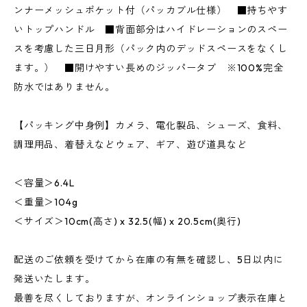
ンナーメッシュポケット付（パッカブル仕様） ■持ちやす
いトップハンドル ■背面部分はハイドレーションのスペー
スを考慮した三日月形（パック内のデッドスペースをなくし
ます。） ■開けやすい長めのジッパータブ ※100%完全
防水ではありません。
【パッキング中身例】カメラ、電化製品、シューズ、食料、
調理用品、着替えなどウェア、ギア、遊び道具など
＜容量＞6.4L
＜重量＞104g
＜サイズ＞10cm(高さ) x 32.5(幅) x 20.5cm(奥行)
配送のご依頼を受けてから在庫の有無を確認し、5日以内に
発送いたします。
最善を尽くしておりますが、オンラインショップ表示在庫と