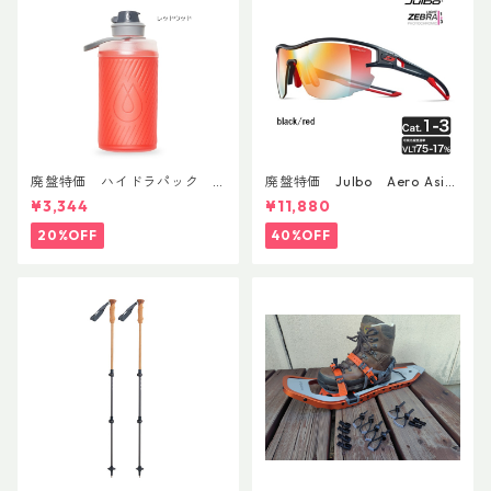
廃盤特価 ハイドラパック
廃盤特価 Julbo Aero Asia
フラックス 750ml
nFit
¥3,344
¥11,880
20%OFF
40%OFF