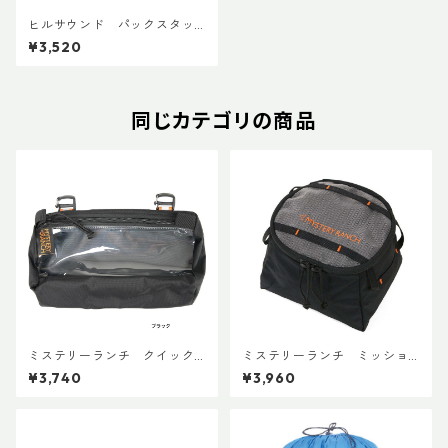
ヒルサウンド パックスタッ
ク60L+ ショート グレー
¥3,520
同じカテゴリの商品
ミステリーランチ クイック
ミステリーランチ ミッショ
アタッチボイドバッグ スモー
ンパッキングキューブ S ブラ
¥3,740
¥3,960
ル
ック