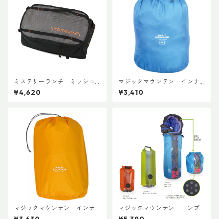
ミステリーランチ ミッショ
マジックマウンテン インナ
ンパッキングキューブ M ブ
ーパック20
¥4,620
¥3,410
ラック
マジックマウンテン インナ
マジックマウンテン コンプ
ーパック30
レスドライバッグ 20L
¥3,630
¥5,390