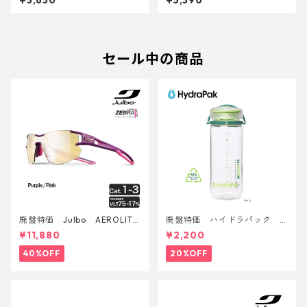
セール中の商品
廃盤特価 Julbo AEROLITE
廃盤特価 ハイドラパック
AsianFit
リーコン ツイスト＆シップ 50
¥11,880
¥2,200
0ml
40%OFF
20%OFF