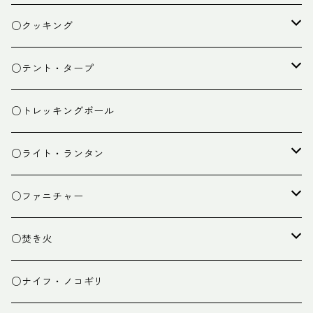
ザック
○クッキング
スタッフバッグ
クッカー
○テント・タープ
ザック小物
バーナー
テント
○トレッキングポール
カトラリー
タープ
○ライト・ランタン
クッキング小物
ペグ・ハンマー・小物
ライト
○ファニチャー
ランタン
テーブル
○焚き火
チェア
焚き火台
○ナイフ・ノコギリ