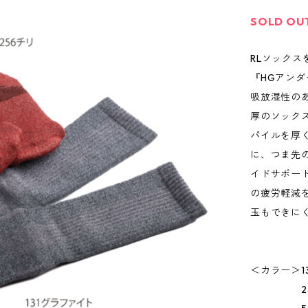
SOLD OU
RLソック
『HGアン
吸放湿性の
厚のソック
パイルを厚
に、つま先
イドサポー
の疲労軽減
玉もできに
＜カラー＞1
256