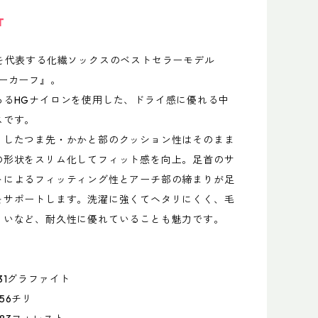
T
スを代表する化繊ソックスのベストセラーモデル
ダーカーフ』。
あるHGナイロンを使用した、ドライ感に優れる中
スです。
くしたつま先・かかと部のクッション性はそのまま
の形状をスリム化してフィット感を向上。足首のサ
トによるフィッティング性とアーチ部の締まりが足
をサポートします。洗濯に強くてヘタリにくく、毛
くいなど、耐久性に優れていることも魅力です。
31グラファイト
チリ