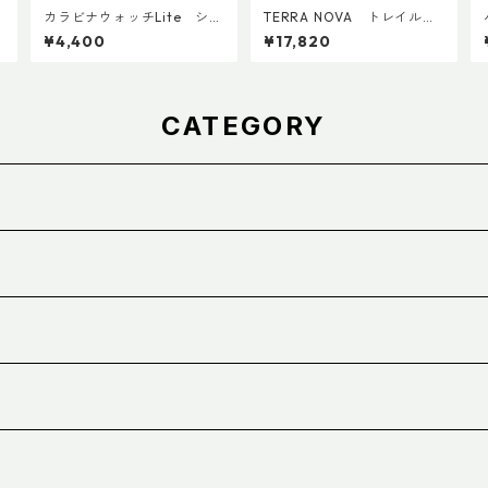
カラビナウォッチLite シチ
TERRA NOVA トレイルカ
ズンQ＆Q アナログソーラ
ーボンADDカスタム Ver.2
¥4,400
¥17,820
ー
(ペア)
CATEGORY