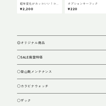
経年変化がカッコいい！コ
オプションキーフック
ールマン・ランタン用ボト
¥2,200
¥220
ムレザーカバー135mm
◎オリジナル商品
○SALE廃盤特価
○登山靴メンテナンス
○カラビナウォッチ
○ザック