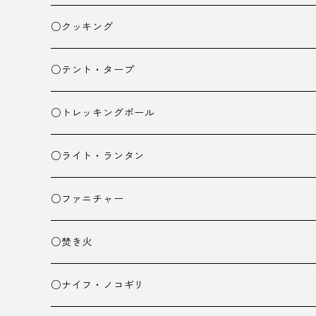
ザック
○クッキング
スタッフバッグ
クッカー
○テント・タープ
ザック小物
バーナー
テント
○トレッキングポール
カトラリー
タープ
○ライト・ランタン
クッキング小物
ペグ・ハンマー・小物
ライト
○ファニチャー
ランタン
テーブル
○焚き火
チェア
焚き火台
○ナイフ・ノコギリ