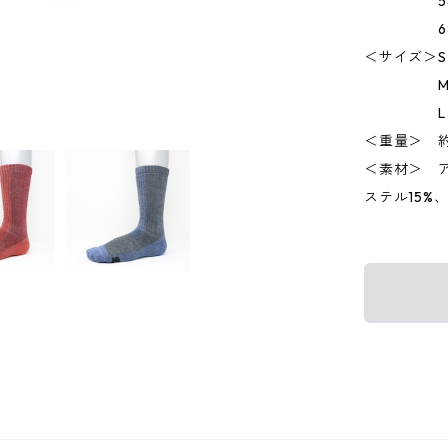
583
686
＜サイズ＞S（
M（24.
L（26.
＜重量＞ 約
＜素材＞ ア
ステル15%