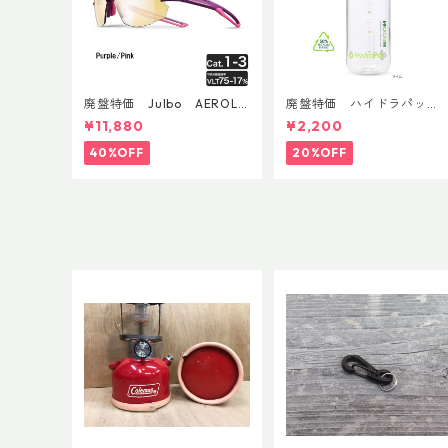
廃盤特価 Julbo AEROLIT
廃盤特価 ハイドラパッ
E AsianFit
ク リーコン ツイスト＆シ
¥11,880
¥2,200
ップ 500ml
40%OFF
20%OFF