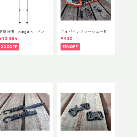
廃盤特価 pinguin バンブ
アルパインスノーシュー用
ーFLフォーム(ペア)
ストラップキャッチ(ペア)
¥10,384
¥930
20%OFF
35%OFF