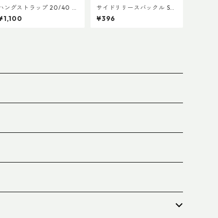
ハングストラップ 20/40 (1
サイドリリースバックル SR
本)
GMD 両引き 20mm (２個)
¥1,100
¥396