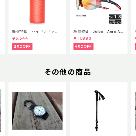
廃盤特価 ハイドラパッ
廃盤特価 Julbo Aero Asi
ク フラックス 750ml
anFit
¥3,344
¥11,880
20%OFF
40%OFF
その他の商品