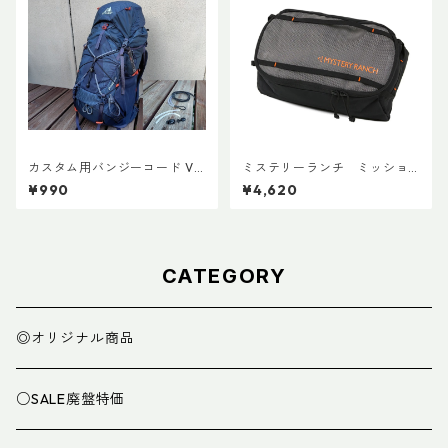
カスタム用バンジーコード Ve
ミステリーランチ ミッショ
r.3
ンパッキングキューブ M ブ
¥990
¥4,620
ラック
CATEGORY
◎オリジナル商品
○SALE廃盤特価