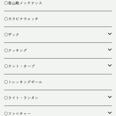
○登山靴メンテナンス
○カラビナウォッチ
○ザック
ザック
○クッキング
スタッフバッグ
クッカー
○テント・タープ
ザック小物
バーナー
テント
○トレッキングポール
カトラリー
タープ
○ライト・ランタン
クッキング小物
ペグ・ハンマー・小物
ライト
○ファニチャー