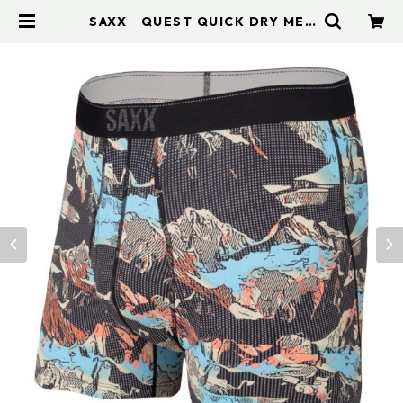
SAXX QUEST QUICK DRY MES
H BOXER BRIEF FLY SXBB70F-
MOB | アドスポーツ