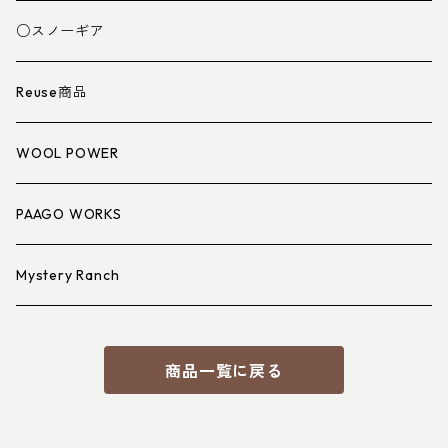
スパッツ・ゲイター
マット
○スノーギア
衣類小物
寝具小物
Reuse商品
アイウェア
WOOL POWER
PAAGO WORKS
Mystery Ranch
商品一覧に戻る