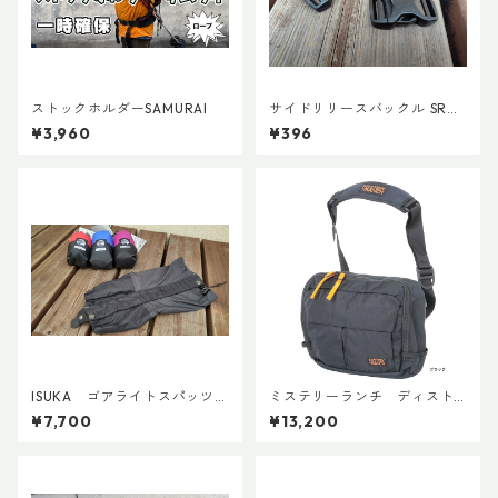
ストックホルダーSAMURAI
サイドリリースバックル SRG
MD 両引き 20mm (２個)
¥3,960
¥396
ISUKA ゴアライトスパッツカ
ミステリーランチ ディスト
スタム BASE
リクト８
¥7,700
¥13,200