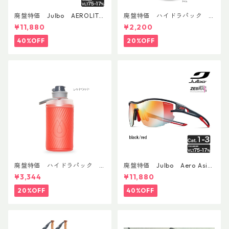
廃盤特価 Julbo AEROLITE
廃盤特価 ハイドラパック
AsianFit
リーコン ツイスト＆シップ 50
¥11,880
¥2,200
0ml
40%OFF
20%OFF
廃盤特価 ハイドラパック
廃盤特価 Julbo Aero Asia
フラックス 750ml
nFit
¥3,344
¥11,880
20%OFF
40%OFF