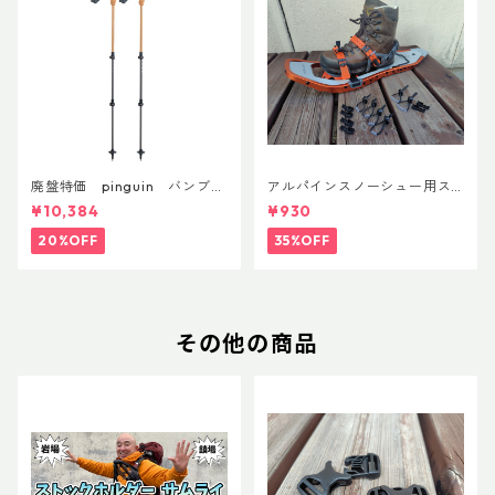
廃盤特価 pinguin バンブー
アルパインスノーシュー用ス
FLフォーム(ペア)
トラップキャッチ(ペア)
¥10,384
¥930
20%OFF
35%OFF
その他の商品