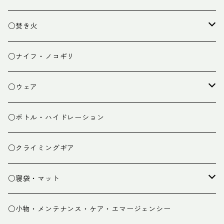
ランタン
テーブル
○焚き火
チェア
焚き火台
○ナイフ・ノコギリ
焚き火小物
○ウェア
ミドルレイヤー
○ボトル・ハイドレーション
ベースレイヤー
○クライミングギア
パンツ
○寝袋・マット
グローブ
寝袋
○小物・メンテナンス・ケア・エマージェンシー