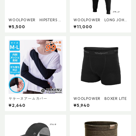
WOOLPOWER HIPSTERS LI
WOOLPOWER LONG JOHN
TE (W's)
S 200
¥5,500
¥11,000
ヤケーヌアームカバー
WOOLPOWER BOXER LITE
¥2,640
¥5,940