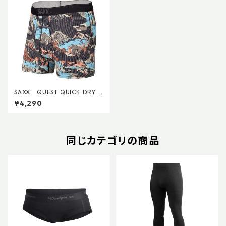
SAXX QUEST QUICK DRY M
ESH BOXER BRIEF FLY SXB
¥4,290
B70F-MOB
同じカテゴリの商品