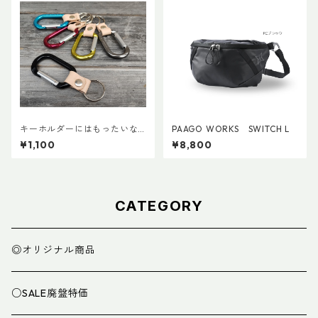
キーホルダーにはもったいな
PAAGO WORKS SWITCH L
いカラビナで作ったキーホル
¥1,100
¥8,800
ダー
CATEGORY
◎オリジナル商品
○SALE廃盤特価