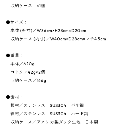
収納ケース ×1個
●サイズ：
本体 (外寸)／W36cm×H23cm×D20cm
収納ケース (内寸)／W40cm×D28cm×マチ4.5cm
●重量：
本体／620g
ゴトク／42g×2個
収納ケース／166g
●素材：
板材／ステンレス SUS304 バネ鋼
線材／ステンレス SUS304 ハード鋼
収納ケース／アメリカ製ダック生地 日本製