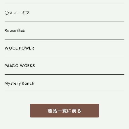
スパッツ・ゲイター
マット
○スノーギア
衣類小物
寝具小物
Reuse商品
アイウェア
WOOL POWER
PAAGO WORKS
Mystery Ranch
商品一覧に戻る