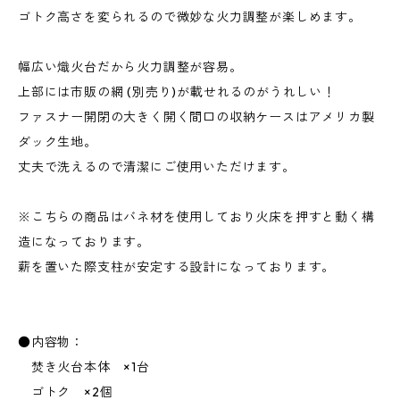
ゴトク高さを変られるので微妙な火力調整が楽しめます。
幅広い熾火台だから火力調整が容易。
上部には市販の網 (別売り)が載せれるのがうれしい！
ファスナー開閉の大きく開く間口の収納ケースはアメリカ製
ダック生地。
丈夫で洗えるので清潔にご使用いただけます。
※こちらの商品はバネ材を使用しており火床を押すと動く構
造になっております。
薪を置いた際支柱が安定する設計になっております。
●内容物：
焚き火台本体 ×1台
ゴトク ×2個