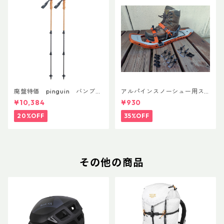
廃盤特価 pinguin バンブー
アルパインスノーシュー用ス
FLフォーム(ペア)
トラップキャッチ(ペア)
¥10,384
¥930
20%OFF
35%OFF
その他の商品