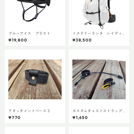
ブルーアイス ブラスト
ミステリーランチ レイディ
ックス47
¥19,800
¥38,500
アタッチメントベース３
カスタムチェストストラップ V
er.2
¥770
¥1,650