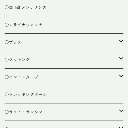
○登山靴メンテナンス
○カラビナウォッチ
○ザック
ザック
○クッキング
スタッフバッグ
クッカー
○テント・タープ
ザック小物
バーナー
テント
○トレッキングポール
カトラリー
タープ
○ライト・ランタン