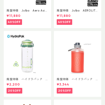
廃盤特価 Julbo Aero Asia
廃盤特価 Julbo AEROLITE
nFit
AsianFit
¥11,880
¥11,880
40%OFF
40%OFF
廃盤特価 ハイドラパック
廃盤特価 ハイドラパック
リーコン ツイスト＆シップ 50
フラックス 750ml
¥2,200
¥3,344
0ml
20%OFF
20%OFF