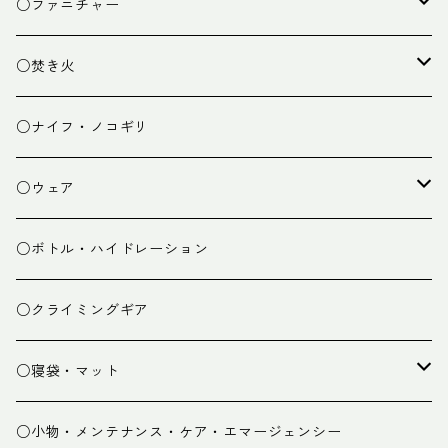
クッキング小物
ペグ・ハンマー・小物
ライト
○ファニチャー
ランタン
テーブル
○焚き火
チェア
焚き火台
○ナイフ・ノコギリ
焚き火小物
○ウェア
ミドルレイヤー
○ボトル・ハイドレーション
ベースレイヤー
○クライミングギア
パンツ
○寝袋・マット
グローブ
寝袋
○小物・メンテナンス・ケア・エマージェンシー