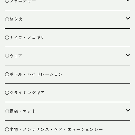
クッキング小物
ペグ・ハンマー・小物
ライト
○ファニチャー
ランタン
テーブル
○焚き火
チェア
焚き火台
○ナイフ・ノコギリ
焚き火小物
○ウェア
ミドルレイヤー
○ボトル・ハイドレーション
ベースレイヤー
○クライミングギア
パンツ
○寝袋・マット
グローブ
寝袋
○小物・メンテナンス・ケア・エマージェンシー