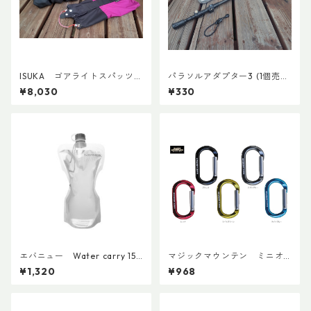
ISUKA ゴアライトスパッツカ
パラソルアダプター3 (1個売
スタム STD
り)
¥8,030
¥330
エバニュー Water carry 150
マジックマウンテン ミニオ
0ml Grey
ーバルビナー
¥1,320
¥968