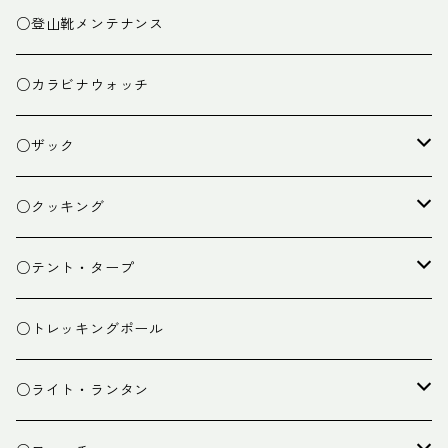
○登山靴メンテナンス
○カラビナウォッチ
○ザック
ザック
○クッキング
スタッフバッグ
クッカー
○テント・タープ
ザック小物
バーナー
テント
○トレッキングポール
カトラリー
タープ
○ライト・ランタン