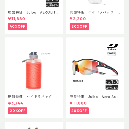
廃盤特価 Julbo AEROLITE
廃盤特価 ハイドラパック
AsianFit
リーコン ツイスト＆シップ 50
¥11,880
¥2,200
0ml
40%OFF
20%OFF
廃盤特価 ハイドラパック
廃盤特価 Julbo Aero Asia
フラックス 750ml
nFit
¥3,344
¥11,880
20%OFF
40%OFF