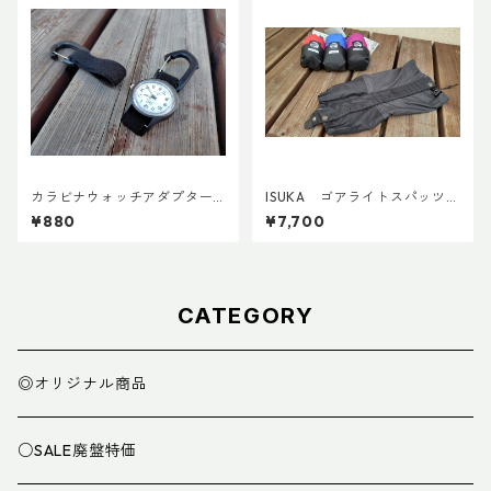
カラビナウォッチアダプターLi
ISUKA ゴアライトスパッツカ
te
スタム BASE
¥880
¥7,700
CATEGORY
◎オリジナル商品
○SALE廃盤特価