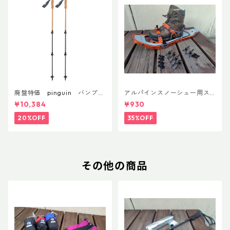
廃盤特価 pinguin バンブー
アルパインスノーシュー用ス
FLフォーム(ペア)
トラップキャッチ(ペア)
¥10,384
¥930
20%OFF
35%OFF
その他の商品