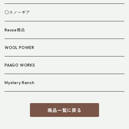
スパッツ・ゲイター
マット
○スノーギア
衣類小物
寝具小物
Reuse商品
アイウェア
WOOL POWER
PAAGO WORKS
Mystery Ranch
商品一覧に戻る