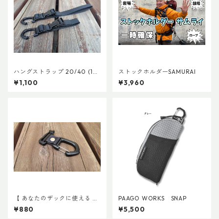
ハングストラップ 20/40 (1
ストックホルダーSAMURAI
本)
¥1,100
¥3,960
【 あなたのザックに使える 】
PAAGO WORKS SNAP
キャッチ7
¥880
¥5,500