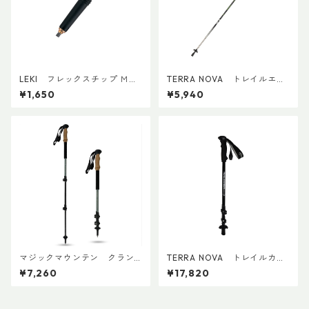
LEKI フレックスチップ Ｍ（1
TERRA NOVA トレイルエリ
個）
ート(1本)
¥1,650
¥5,940
マジックマウンテン クラン
TERRA NOVA トレイルカー
プペアー(ペア)
ボンADDカスタム Ver.2 (ペ
¥7,260
¥17,820
ア)