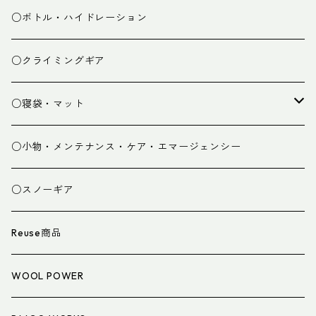
ミドルレイヤー
○ボトル・ハイドレーション
ベースレイヤー
○クライミングギア
パンツ
○寝袋・マット
グローブ
寝袋
○小物・メンテナンス・ケア・エマージェンシー
スパッツ・ゲイター
マット
○スノーギア
衣類小物
寝具小物
Reuse商品
アイウェア
WOOL POWER