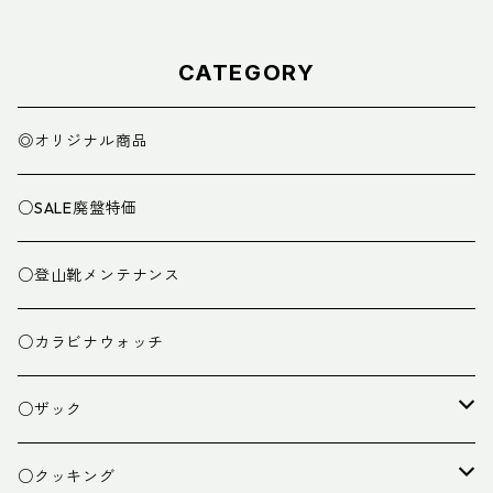
CATEGORY
◎オリジナル商品
○SALE廃盤特価
○登山靴メンテナンス
○カラビナウォッチ
○ザック
ザック
○クッキング