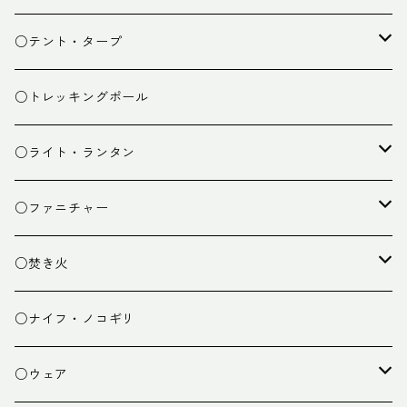
スタッフバッグ
クッカー
○テント・タープ
ザック小物
バーナー
テント
○トレッキングポール
カトラリー
タープ
○ライト・ランタン
クッキング小物
ペグ・ハンマー・小物
ライト
○ファニチャー
ランタン
テーブル
○焚き火
チェア
焚き火台
○ナイフ・ノコギリ
焚き火小物
○ウェア