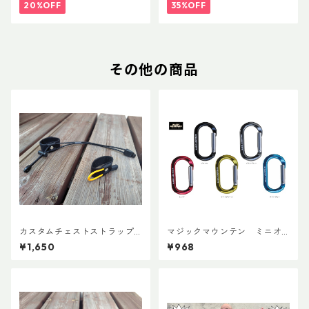
20%OFF
35%OFF
その他の商品
カスタムチェストストラップ V
マジックマウンテン ミニオ
er.2
ーバルビナー
¥1,650
¥968