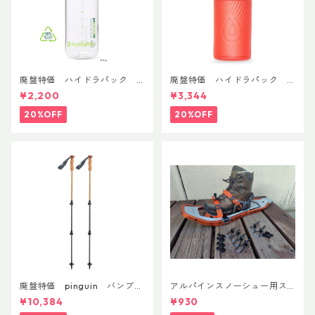
廃盤特価 ハイドラパック
廃盤特価 ハイドラパック
リーコン ツイスト＆シップ 50
フラックス 750ml
¥2,200
¥3,344
0ml
20%OFF
20%OFF
廃盤特価 pinguin バンブー
アルパインスノーシュー用ス
FLフォーム(ペア)
トラップキャッチ(ペア)
¥10,384
¥930