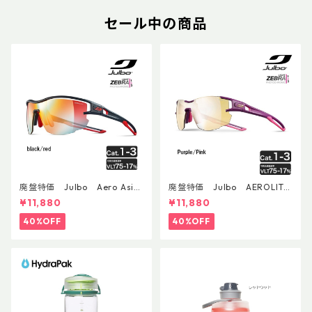
セール中の商品
廃盤特価 Julbo Aero Asia
廃盤特価 Julbo AEROLITE
nFit
AsianFit
¥11,880
¥11,880
40%OFF
40%OFF