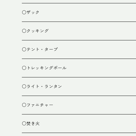
○ザック
ザック
○クッキング
スタッフバッグ
クッカー
○テント・タープ
ザック小物
バーナー
テント
○トレッキングポール
カトラリー
タープ
○ライト・ランタン
クッキング小物
ペグ・ハンマー・小物
ライト
○ファニチャー
ランタン
テーブル
○焚き火