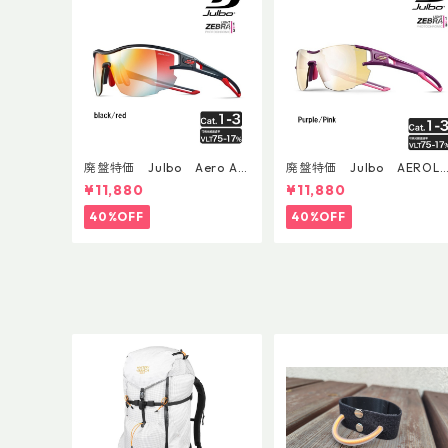
廃盤特価 Julbo Aero Asi
廃盤特価 Julbo AEROLI
anFit
E AsianFit
¥11,880
¥11,880
40%OFF
40%OFF