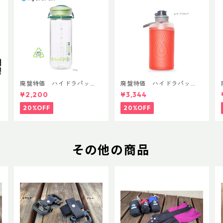
T
廃盤特価 ハイドラパッ
廃盤特価 ハイドラパッ
ク リーコン ツイスト＆シ
ク フラックス 750ml
¥2,200
¥3,344
ップ 500ml
20%OFF
20%OFF
その他の商品