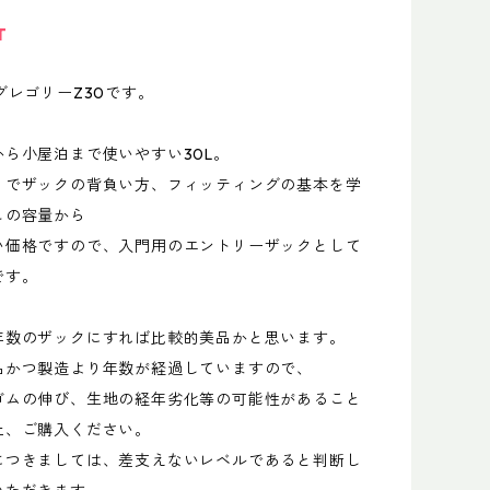
T
グレゴリーZ30です。
ら小屋泊まで使いやすい30L。
りでザックの背負い方、フィッティングの基本を学
この容量から
い価格ですので、入門用のエントリーザックとして
です。
年数のザックにすれば比較的美品かと思います。
品かつ製造より年数が経過していますので、
ゴムの伸び、生地の経年劣化等の可能性があること
上、ご購入ください。
につきましては、差支えないレベルであると判断し