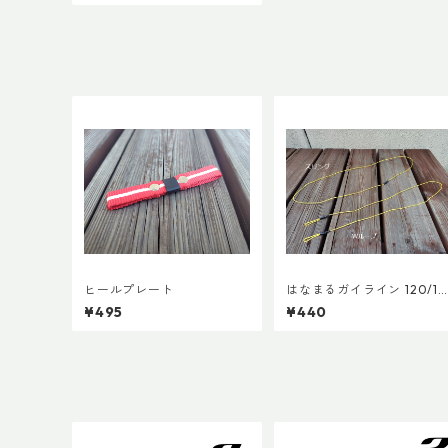
ヒールプレート
はなまるガイライン 120/18
0
¥495
¥440