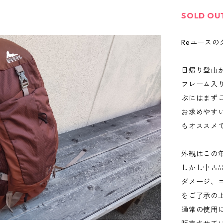
SOLD OU
Reユースの
日帰り登山か
フレーム入
ぶにはまず
お求めやす
もオススメ
外観はこの
しかし中古
ダメージ、
をご了承の
通常の使用