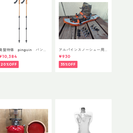
廃盤特価 pinguin バンブ
アルパインスノーシュー用
ーFLフォーム(ペア)
ストラップキャッチ(ペア)
¥10,384
¥930
20%OFF
35%OFF