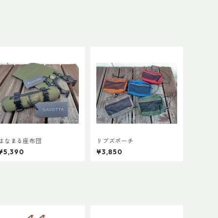
はなまる座布団
リブズポーチ
¥5,390
¥3,850