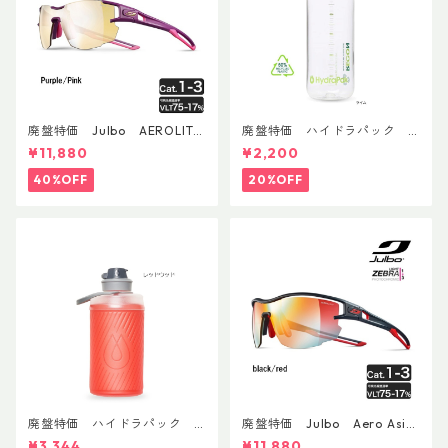
廃盤特価 Julbo AEROLITE
廃盤特価 ハイドラパック
AsianFit
リーコン ツイスト＆シップ 50
¥11,880
¥2,200
0ml
40%OFF
20%OFF
廃盤特価 ハイドラパック
廃盤特価 Julbo Aero Asia
フラックス 750ml
nFit
¥3,344
¥11,880