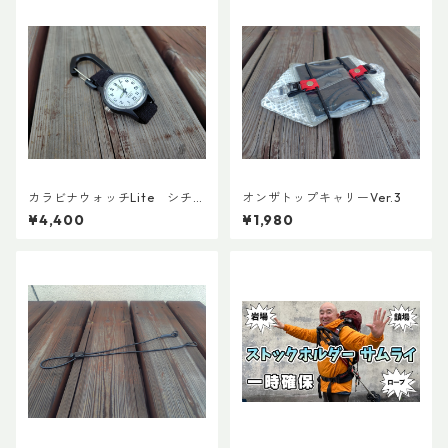
カラビナウォッチLite シチズ
オンザトップキャリーVer.3
ンQ＆Q アナログソーラー
¥4,400
¥1,980