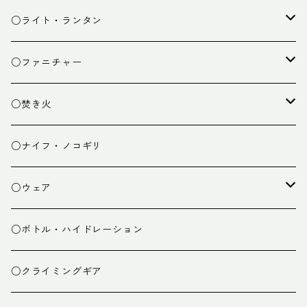
カトラリー
タープ
○ライト・ランタン
クッキング小物
ペグ・ハンマー・小物
ライト
○ファニチャー
ランタン
テーブル
○焚き火
チェア
焚き火台
○ナイフ・ノコギリ
焚き火小物
○ウェア
ミドルレイヤー
○ボトル・ハイドレーション
ベースレイヤー
○クライミングギア