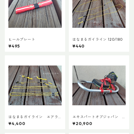
ヒールプレート
はなまるガイライン 120/180
¥495
¥440
はなまるガイライン エアラ
エキスパートオブジャパン
イズ張り綱セット
スノーシューズL ADDカスタ
¥4,400
¥20,900
ムVer.5