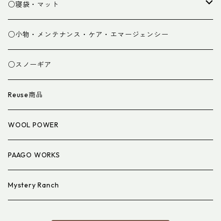
パンツ
○寝袋・マット
グローブ
寝袋
○小物・メンテナンス・ケア・エマージェンシー
スパッツ・ゲイター
マット
○スノーギア
衣類小物
寝具小物
Reuse商品
アイウェア
WOOL POWER
PAAGO WORKS
Mystery Ranch