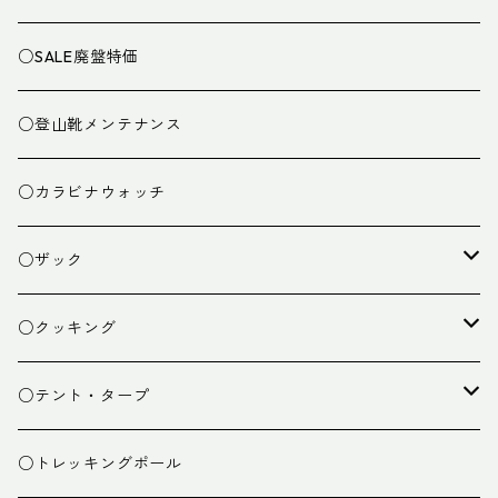
○SALE廃盤特価
○登山靴メンテナンス
○カラビナウォッチ
○ザック
ザック
○クッキング
スタッフバッグ
クッカー
○テント・タープ
ザック小物
バーナー
テント
○トレッキングポール