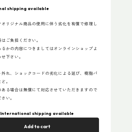
nal shipping available
ツオリジナル商品の使用に伴う劣化を有償で修理し
料はご負担ください。
あるかの内容につきましてはオンラインショップよ
わせ下さい。
ト外れ、ショックコードの劣化による延び、樹脂パ
など。
のある場合は無償にて対応させていただきますので
ださい。
International shipping available
Add to cart