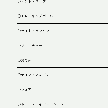
スタッフバッグ
クッカー
○テント・タープ
ザック小物
バーナー
テント
○トレッキングポール
カトラリー
タープ
○ライト・ランタン
クッキング小物
ペグ・ハンマー・小物
ライト
○ファニチャー
ランタン
テーブル
○焚き火
チェア
焚き火台
○ナイフ・ノコギリ
焚き火小物
○ウェア
ミドルレイヤー
○ボトル・ハイドレーション