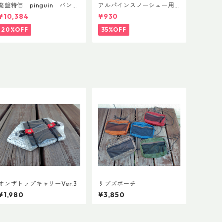
廃盤特価 pinguin バンブ
アルパインスノーシュー用
ーFLフォーム(ペア)
ストラップキャッチ(ペア)
¥10,384
¥930
20%OFF
35%OFF
オンザトップキャリーVer.3
リブズポーチ
¥1,980
¥3,850