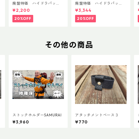
T
廃盤特価 ハイドラパッ
廃盤特価 ハイドラパッ
ク リーコン ツイスト＆シ
ク フラックス 750ml
¥2,200
¥3,344
ップ 500ml
20%OFF
20%OFF
その他の商品
ストックホルダーSAMURAI
アタッチメントベース３
¥3,960
¥770