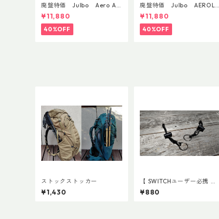
廃盤特価 Julbo Aero Asi
廃盤特価 Julbo AEROLI
anFit
E AsianFit
¥11,880
¥11,880
40%OFF
40%OFF
ストックストッカー
【 SWITCHユーザー必携 】
スイッチ用アタッチメント
¥1,430
¥880
(ペア)