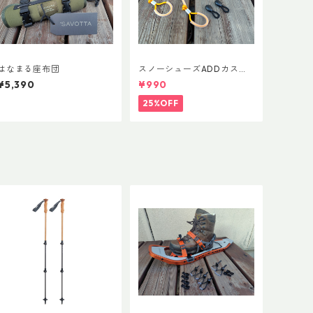
はなまる座布団
スノーシューズADDカスタ
ム Ver.5用 オリジナルカス
¥5,390
¥990
タムヒールパーツ
25%OFF