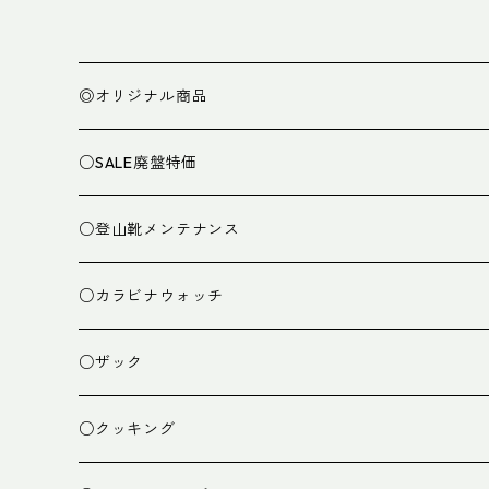
◎オリジナル商品
○SALE廃盤特価
○登山靴メンテナンス
○カラビナウォッチ
○ザック
ザック
○クッキング