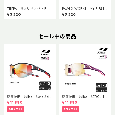
TEPPA 熊よけバンバン R
PAAGO WORKS MY FIRST
AID S
¥3,520
¥3,520
セール中の商品
廃盤特価 Julbo Aero Asia
廃盤特価 Julbo AEROLITE
nFit
AsianFit
¥11,880
¥11,880
40%OFF
40%OFF