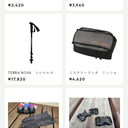
ーツ 600ml
¥2,420
¥3,960
TERRA NOVA トレイルカー
ミステリーランチ ミッショ
ボンADDカスタム Ver.2 (ペ
ンパッキングキューブ M ブ
¥17,820
¥4,620
ア)
ラック