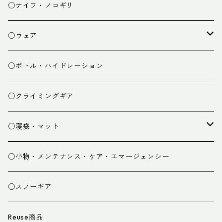
チェア
焚き火台
○ナイフ・ノコギリ
焚き火小物
○ウェア
ミドルレイヤー
○ボトル・ハイドレーション
ベースレイヤー
○クライミングギア
パンツ
○寝袋・マット
グローブ
寝袋
○小物・メンテナンス・ケア・エマージェンシー
スパッツ・ゲイター
マット
○スノーギア
衣類小物
寝具小物
Reuse商品