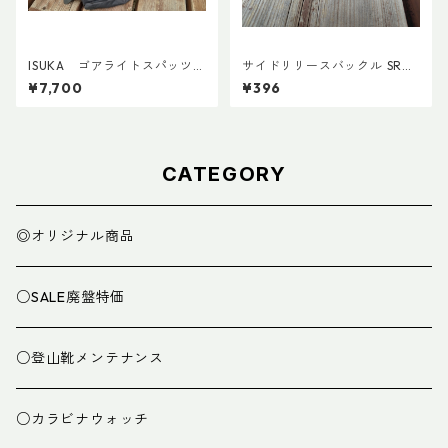
ISUKA ゴアライトスパッツカ
サイドリリースバックル SRG
スタム BASE
MD 両引き 20mm (２個)
¥7,700
¥396
CATEGORY
◎オリジナル商品
○SALE廃盤特価
○登山靴メンテナンス
○カラビナウォッチ