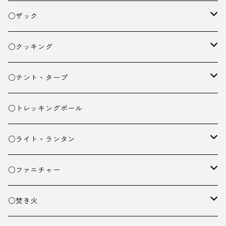
○ザック
ザック
○クッキング
スタッフバッグ
クッカー
○テント・タープ
ザック小物
バーナー
テント
○トレッキングポール
カトラリー
タープ
○ライト・ランタン
クッキング小物
ペグ・ハンマー・小物
ライト
○ファニチャー
ランタン
テーブル
○焚き火