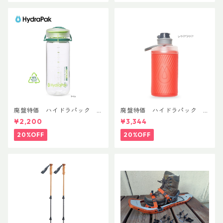
廃盤特価 ハイドラパック
廃盤特価 ハイドラパック
リーコン ツイスト＆シップ 50
フラックス 750ml
¥2,200
¥3,344
0ml
20%OFF
20%OFF