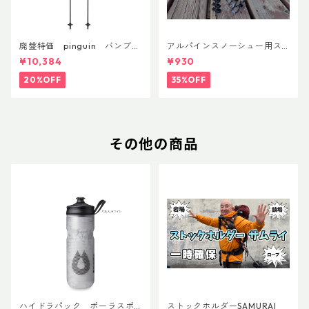
廃盤特価 pinguin バンブー
アルパインスノーシュー用ス
FLフォーム(ペア)
トラップキャッチ(ペア)
¥10,384
¥930
20%OFF
35%OFF
その他の商品
ハイドラパック ポーラスポ
ストックホルダーSAMURAI