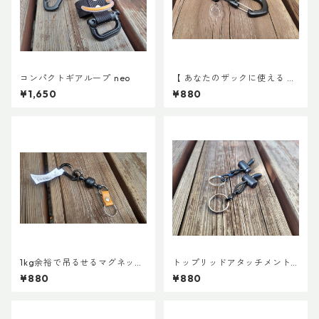
コンパクトギアループ neo
【 あなたのザックに使える 】
キャッチ7
¥1,650
¥880
1kg余裕で吊るせるマグネット
トップリッドアタッチメント
キーホルダー
(ペア)
¥880
¥880