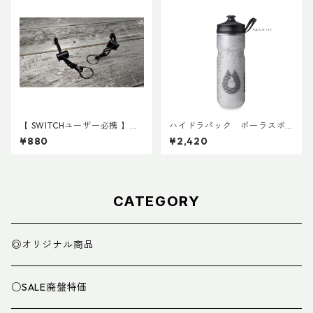
【 SWITCHユーザー必携 】ス
ハイドラパック ポーラスポ
イッチ用アタッチメント(ペア)
ーツ 600ml
¥880
¥2,420
CATEGORY
◎オリジナル商品
○SALE廃盤特価