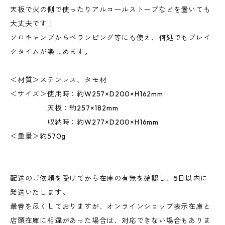
天板で火の側で使ったりアルコールストーブなどを置いても
大丈夫です！
ソロキャンプからベランピング等にも使え、何処でもブレイ
クタイムが楽しめます。
＜材質＞ステンレス、タモ材
＜サイズ＞使用時：約W257×D200×H162mm
天板：約257×182mm
収納時：約W277×D200×H16mm
＜重量＞約570g
配送のご依頼を受けてから在庫の有無を確認し、5日以内に
発送いたします。
最善を尽くしておりますが、オンラインショップ表示在庫と
店頭在庫に相違があった場合は、対応できない場合もありま