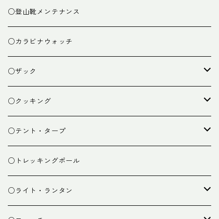
○登山靴メンテナンス
○カラビナウォッチ
○ザック
ザック
○クッキング
スタッフバッグ
クッカー
○テント・タープ
ザック小物
バーナー
テント
○トレッキングポール
カトラリー
タープ
○ライト・ランタン