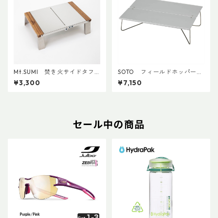
Mt.SUMI 焚き火サイドタフ
SOTO フィールドホッパー
テーブルミニ
ST-630
¥3,300
¥7,150
セール中の商品