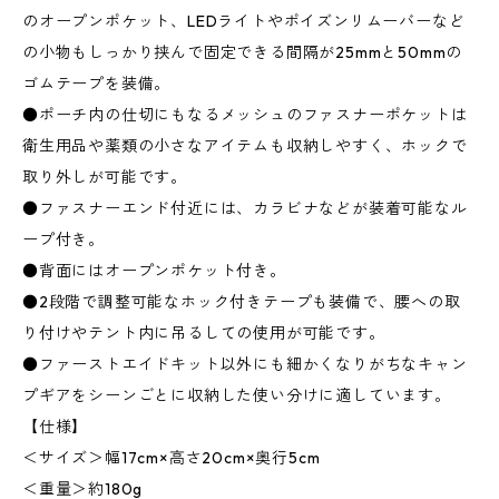
のオープンポケット、LEDライトやポイズンリムーバーなど
の小物もしっかり挟んで固定できる間隔が25mmと50mmの
ゴムテープを装備。
●ポーチ内の仕切にもなるメッシュのファスナーポケットは
衛生用品や薬類の小さなアイテムも収納しやすく、ホックで
取り外しが可能です。
●ファスナーエンド付近には、カラビナなどが装着可能なル
ープ付き。
●背面にはオープンポケット付き。
●2段階で調整可能なホック付きテープも装備で、腰への取
り付けやテント内に吊るしての使用が可能です。
●ファーストエイドキット以外にも細かくなりがちなキャン
プギアをシーンごとに収納した使い分けに適しています。
【仕様】
＜サイズ＞幅17cm×高さ20cm×奥行5cm
＜重量＞約180g