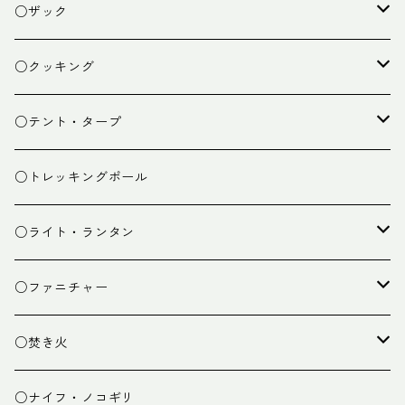
○ザック
ザック
○クッキング
スタッフバッグ
クッカー
○テント・タープ
ザック小物
バーナー
テント
○トレッキングポール
カトラリー
タープ
○ライト・ランタン
クッキング小物
ペグ・ハンマー・小物
ライト
○ファニチャー
ランタン
テーブル
○焚き火
チェア
焚き火台
○ナイフ・ノコギリ