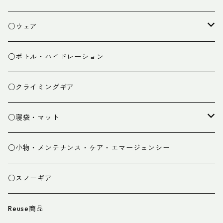
焚き火小物
○ウェア
ミドルレイヤー
○ボトル・ハイドレーション
ベースレイヤー
○クライミングギア
パンツ
○寝袋・マット
グローブ
寝袋
○小物・メンテナンス・ケア・エマージェンシー
スパッツ・ゲイター
マット
○スノーギア
衣類小物
寝具小物
Reuse商品