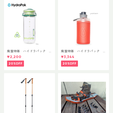
廃盤特価 ハイドラパック
廃盤特価 ハイドラパック
リーコン ツイスト＆シップ 50
フラックス 750ml
¥2,200
¥3,344
0ml
20%OFF
20%OFF