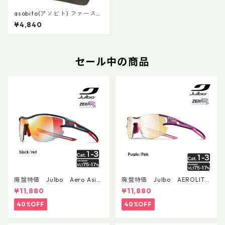
asobito(アソビト) ファースト
エイドポーチ
¥4,840
セール中の商品
廃盤特価 Julbo Aero Asia
廃盤特価 Julbo AEROLITE
nFit
AsianFit
¥11,880
¥11,880
40%OFF
40%OFF