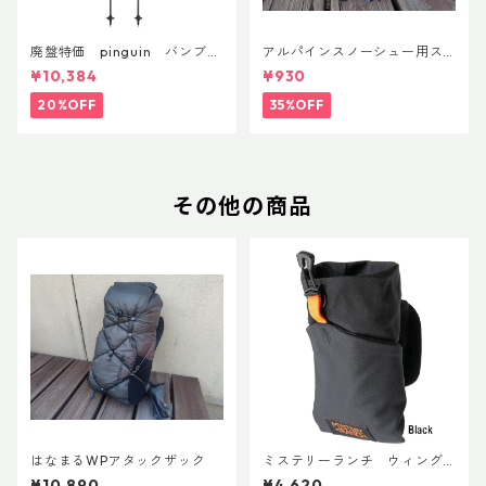
廃盤特価 pinguin バンブー
アルパインスノーシュー用ス
FLフォーム(ペア)
トラップキャッチ(ペア)
¥10,384
¥930
20%OFF
35%OFF
その他の商品
はなまるWPアタックザック
ミステリーランチ ウィング
マンAFP
¥10,890
¥4,620