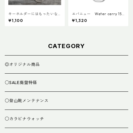
キーホルダーにはもったいな
エバニュー Water carry 150
いカラビナで作ったキーホル
0ml Grey
¥1,100
¥1,320
ダー
CATEGORY
◎オリジナル商品
○SALE廃盤特価
○登山靴メンテナンス
○カラビナウォッチ